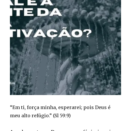
“Em ti, força minha, esperarei; pois Deus é
meu alto refúgio.” (Sl 59:9)