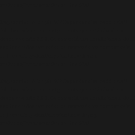
includes/functions.php
on line
6170
Deprecated
: A função WP_Dependencies->add_data()
foi chamada com um argumento que está
obsoleto
desde a versão 6.9.0! Os comentários condicionais do IE
são ignorados por todos os navegadores compatíveis.
in
/home/elyvidal/elyvidal.com.br/wp-
includes/functions.php
on line
6170
Deprecated
: A função WP_Dependencies->add_data()
foi chamada com um argumento que está
obsoleto
desde a versão 6.9.0! Os comentários condicionais do IE
são ignorados por todos os navegadores compatíveis.
in
/home/elyvidal/elyvidal.com.br/wp-
includes/functions.php
on line
6170