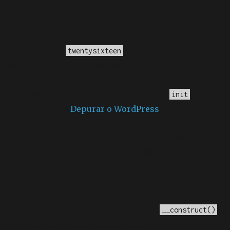
Notice
: A função _load_textdomain_just_in_time foi
chamada
incorretamente
. O carregamento da tradução
para o domínio
foi ativado muito cedo.
twentysixteen
Isso geralmente é um indicador de que algum código
no plugin ou tema está sendo executado muito cedo. As
traduções devem ser carregadas na ação
ou mais
init
tarde. Leia como
Depurar o WordPress
para mais
informações. (Esta mensagem foi adicionada na versão
6.7.0.) in
/home/elyvidal/elyvidal.com.br/wp-
includes/functions.php
on line
6170
Deprecated
: O método construtor chamado para a
classe WP_Widget em Ad_Injection_Widget está
obsoleto
desde a versão 4.3.0! Em vez disso, use
. in
__construct()
/home/elyvidal/elyvidal.com.br/wp-