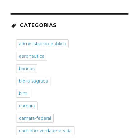
CATEGORIAS
administracao-publica
aeronautica
bancos
biblia-sagrada
blm
camara
camara-federal
caminho-verdade-e-vida