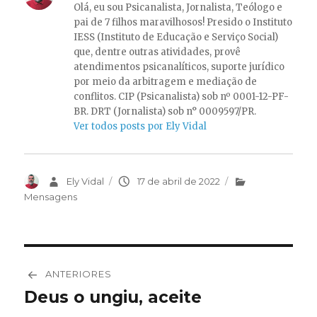
Olá, eu sou Psicanalista, Jornalista, Teólogo e
pai de 7 filhos maravilhosos! Presido o Instituto
IESS (Instituto de Educação e Serviço Social)
que, dentre outras atividades, provê
atendimentos psicanalíticos, suporte jurídico
por meio da arbitragem e mediação de
conflitos. CIP (Psicanalista) sob nº 0001-12-PF-
BR. DRT (Jornalista) sob n° 0009597/PR.
Ver todos posts por Ely Vidal
Autor
Ely Vidal
Publicado
17 de abril de 2022
Categorias
em
Mensagens
Navegação
ANTERIORES
de
Deus o ungiu, aceite
Post
anterior: