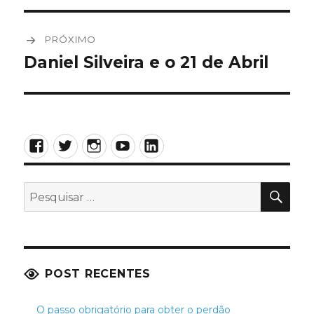
Post
PRÓXIMO
Daniel Silveira e o 21 de Abril
Próximo
post:
Facebook
Twitter
Instagram
YouTube
LinkedIn
PES
Pesquisar
por:
POST RECENTES
O passo obrigatório para obter o perdão