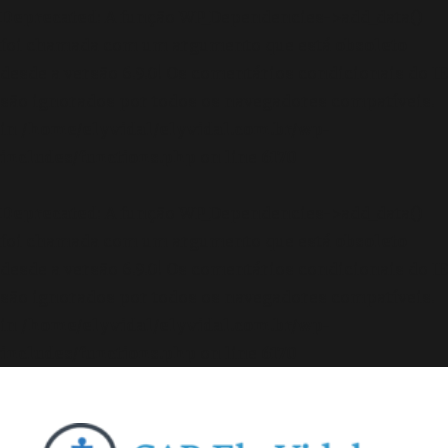
Deprecated
: A função WP_Dependencies->add_data()
foi chamada com um argumento que está
obsoleto
desde a versão 6.9.0! Os comentários condicionais do IE
são ignorados por todos os navegadores compatíveis.
in
/home/elyvidal/elyvidal.com.br/wp-
includes/functions.php
on line
6170
Deprecated
: A função WP_Dependencies->add_data()
foi chamada com um argumento que está
obsoleto
desde a versão 6.9.0! Os comentários condicionais do IE
são ignorados por todos os navegadores compatíveis.
in
/home/elyvidal/elyvidal.com.br/wp-
includes/functions.php
on line
6170