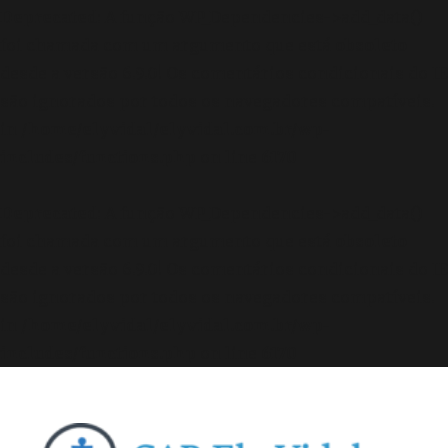
Deprecated
: A função WP_Dependencies->add_data()
foi chamada com um argumento que está
obsoleto
desde a versão 6.9.0! Os comentários condicionais do IE
são ignorados por todos os navegadores compatíveis.
in
/home/elyvidal/elyvidal.com.br/wp-
includes/functions.php
on line
6170
Deprecated
: A função WP_Dependencies->add_data()
foi chamada com um argumento que está
obsoleto
desde a versão 6.9.0! Os comentários condicionais do IE
são ignorados por todos os navegadores compatíveis.
in
/home/elyvidal/elyvidal.com.br/wp-
includes/functions.php
on line
6170