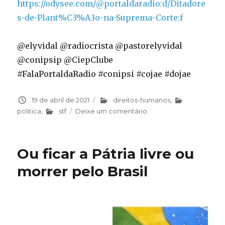
https://odysee.com/@portaldaradio:d/Ditadore
s-de-Plant%C3%A3o-na-Suprema-Corte:f
@elyvidal @radiocrista @pastorelyvidal
@conipsip @CiepClube
#FalaPortaldaRadio #conipsi #cojae #dojae
Publicado
19 de abril de 2021
Categorias
direitos-humanos
,
em
politica
,
stf
Deixe um comentário
em
Ditadores
de
Plantão
Ou ficar a Pátria livre ou
na
Suprema
morrer pelo Brasil
Corte