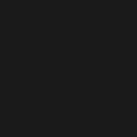
includes/functions.php
on line
6170
Deprecated
: A função WP_Dependencies->add_data()
foi chamada com um argumento que está
obsoleto
desde a versão 6.9.0! Os comentários condicionais do IE
são ignorados por todos os navegadores compatíveis.
in
/home/elyvidal/elyvidal.com.br/wp-
includes/functions.php
on line
6170
Deprecated
: A função WP_Dependencies->add_data()
foi chamada com um argumento que está
obsoleto
desde a versão 6.9.0! Os comentários condicionais do IE
são ignorados por todos os navegadores compatíveis.
in
/home/elyvidal/elyvidal.com.br/wp-
includes/functions.php
on line
6170