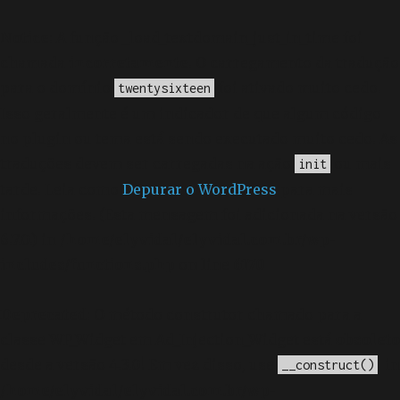
Notice
: A função _load_textdomain_just_in_time foi
chamada
incorretamente
. O carregamento da tradução
para o domínio
foi ativado muito cedo.
twentysixteen
Isso geralmente é um indicador de que algum código
no plugin ou tema está sendo executado muito cedo. As
traduções devem ser carregadas na ação
ou mais
init
tarde. Leia como
Depurar o WordPress
para mais
informações. (Esta mensagem foi adicionada na versão
6.7.0.) in
/home/elyvidal/elyvidal.com.br/wp-
includes/functions.php
on line
6170
Deprecated
: O método construtor chamado para a
classe WP_Widget em Ad_Injection_Widget está
obsoleto
desde a versão 4.3.0! Em vez disso, use
. in
__construct()
/home/elyvidal/elyvidal.com.br/wp-