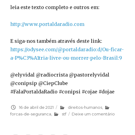
leia este texto completo e outros em:
http://www.portaldaradio.com
E siga-nos também através deste link:
https://odysee.com/@portaldaradio:d/Ou-ficar-
a-P%C3%A1tria-livre-ou-morrer-pelo-Brasil:9
@elyvidal @radiocrista @pastorelyvidal
@conipsip @CiepClube
#FalaPortaldaRadio #conipsi #cojae #dojae
Publicado
16 de abril de 2021
Categorias
direitos-humanos
,
em
forcas-de-seguranca
,
stf
Deixe um comentário
em
Ou
ficar
a