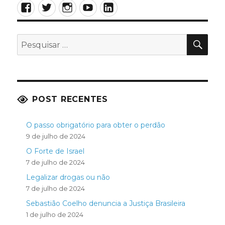
Facebook
Twitter
Instagram
YouTube
LinkedIn
Pátria
livre
ou
PES
morrer
Pesquisar
pelo
por:
Brasil
POST RECENTES
O passo obrigatório para obter o perdão
9 de julho de 2024
O Forte de Israel
7 de julho de 2024
Legalizar drogas ou não
7 de julho de 2024
Sebastião Coelho denuncia a Justiça Brasileira
1 de julho de 2024