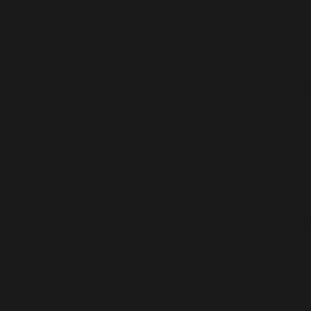
includes/functions.php
on line
6170
Deprecated
: A função WP_Dependencies->add_data()
foi chamada com um argumento que está
obsoleto
desde a versão 6.9.0! Os comentários condicionais do IE
são ignorados por todos os navegadores compatíveis.
in
/home/elyvidal/elyvidal.com.br/wp-
includes/functions.php
on line
6170
Deprecated
: A função WP_Dependencies->add_data()
foi chamada com um argumento que está
obsoleto
desde a versão 6.9.0! Os comentários condicionais do IE
são ignorados por todos os navegadores compatíveis.
in
/home/elyvidal/elyvidal.com.br/wp-
includes/functions.php
on line
6170