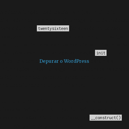
Notice
: A função _load_textdomain_just_in_time foi
chamada
incorretamente
. O carregamento da tradução
para o domínio
foi ativado muito cedo.
twentysixteen
Isso geralmente é um indicador de que algum código
no plugin ou tema está sendo executado muito cedo. As
traduções devem ser carregadas na ação
ou mais
init
tarde. Leia como
Depurar o WordPress
para mais
informações. (Esta mensagem foi adicionada na versão
6.7.0.) in
/home/elyvidal/elyvidal.com.br/wp-
includes/functions.php
on line
6170
Deprecated
: O método construtor chamado para a
classe WP_Widget em Ad_Injection_Widget está
obsoleto
desde a versão 4.3.0! Em vez disso, use
. in
__construct()
/home/elyvidal/elyvidal.com.br/wp-