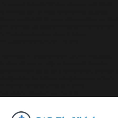
Deprecated
: A função WP_Dependencies->add_data()
foi chamada com um argumento que está
obsoleto
desde a versão 6.9.0! Os comentários condicionais do IE
são ignorados por todos os navegadores compatíveis.
in
/home/elyvidal/elyvidal.com.br/wp-
includes/functions.php
on line
6170
Deprecated
: A função WP_Dependencies->add_data()
foi chamada com um argumento que está
obsoleto
desde a versão 6.9.0! Os comentários condicionais do IE
são ignorados por todos os navegadores compatíveis.
in
/home/elyvidal/elyvidal.com.br/wp-
includes/functions.php
on line
6170