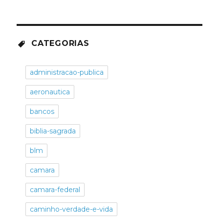
CATEGORIAS
administracao-publica
aeronautica
bancos
biblia-sagrada
blm
camara
camara-federal
caminho-verdade-e-vida