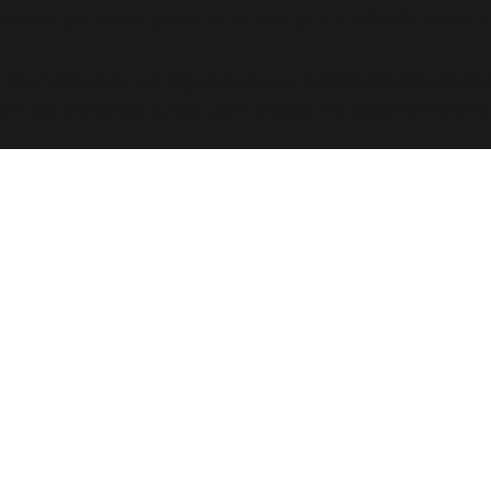
ome/elyvidal/elyvidal.com.br/wp-includes/functions
oi chamada com um argumento que está
obsoleto
desde a
ome/elyvidal/elyvidal.com.br/wp-includes/functions