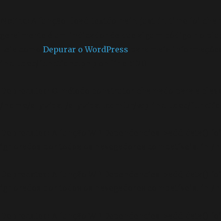
Notice
: A função _load_textdomain_just_in_time foi ch
geralmente é um indicador de que algum código no plu
Leia como
Depurar o WordPress
para mais informações.
includes/functions.php
on line
6170
Deprecated
: O método construtor chamado para a clas
/home/elyvidal/elyvidal.com.br/wp-includes/functi
Deprecated
: A função WP_Dependencies->add_data() f
ignorados por todos os navegadores compatíveis. in
/h
Deprecated
: A função WP_Dependencies->add_data() f
ignorados por todos os navegadores compatíveis. in
/h
Deprecated
: A função WP_Dependencies->add_data() f