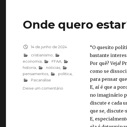
Onde quero estar?
Publicado
14 de junho de 2024
“O quesito polít
em
bastante interes
Categorias
cristianismo
,
economia
,
FFAA
,
Por quê? Veja! 
historia
,
noticias
,
como se dissoci
pensamentos
,
politica
,
para pensar que:
Psicanálise
E, aí é que a po
Deixe um comentário
em
Onde
no imaginário po
quero
discute e cada u
estar?
que se, discute-s
Tudo
é
E, especialmente
política!
ela é determina