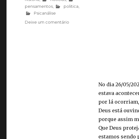
pensamentos
,
politica
,
Psicanálise
Deixe um comentário
em
Oração
pelo
Rio
Grande
do
Sul
No dia 26/05/20
estava acontece
por lá ocorriam,
Deus está ouvin
porque assim me
Que Deus prote
estamos sendo p