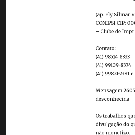
(ap. Ely Silmar 
CONIPSI CIP: 000
– Clube de Impr
Contato:
(41) 98514-8333
(41) 99109-8374
(41) 99821-2381
Mensagem 260520
desconhecida – 
Os trabalhos qu
divulgação do q
não monetizo.