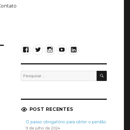
Contato
Facebook
Twitter
Instagram
YouTube
LinkedIn
PESQUISA
Pesquisar
por:
POST RECENTES
O passo obrigatório para obter o perdão
9 de julho de 2024