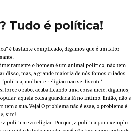
 Tudo é política!
ica” é bastante complicado, digamos que é um fator
sante.
Primeiramente o homem é um animal político; não tem
ar disso, mas, a grande maioria de nós fomos criados
 ‘política, mulher e religião não se discute’.
rca torce o rabo, acaba ficando uma coisa meio, digamos,
pular, aquela coisa guardada lá no intimo. Então, não 
m tem a sua. Veja! O problema não é esse, o problema é
e, sim!
 a política e a religião. Porque, a política por exemplo:
nte na vida de todo mundo, você não tem como andar de