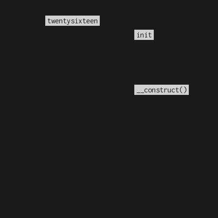
a o domínio
foi ativado muito cedo. Isso
twentysixteen
ções devem ser carregadas na ação
ou mais tarde.
init
me/elyvidal/elyvidal.com.br/wp-
e a versão 4.3.0! Em vez disso, use
. in
__construct()
 versão 6.9.0! Os comentários condicionais do IE são
.php
on line
6170
 versão 6.9.0! Os comentários condicionais do IE são
.php
on line
6170
 versão 6.9.0! Os comentários condicionais do IE são