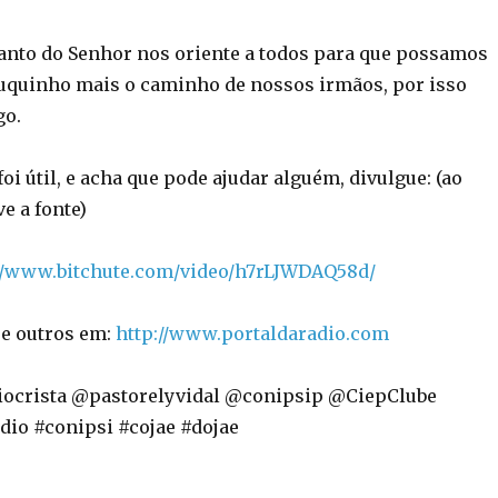
Santo do Senhor nos oriente a todos para que possamos
uquinho mais o caminho de nossos irmãos, por isso
go.
i útil, e acha que pode ajudar alguém, divulgue: (ao
ve a fonte)
://www.bitchute.com/video/h7rLJWDAQ58d/
e outros em:
http://www.portaldaradio.com
iocrista @pastorelyvidal @conipsip @CiepClube
dio #conipsi #cojae #dojae