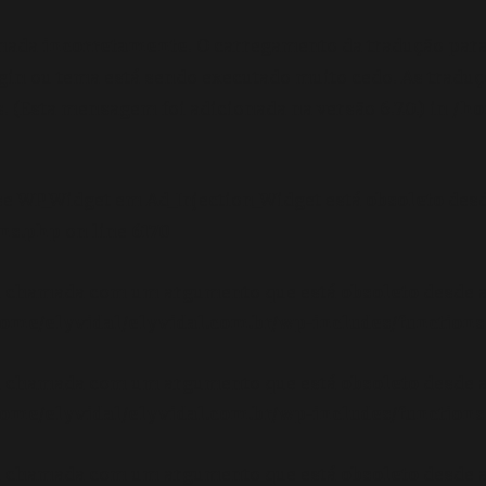
amada
incorretamente
. O carregamento da tradução par
gin ou tema está sendo executado muito cedo. As tradu
 (Esta mensagem foi adicionada na versão 6.7.0.) in
/ho
se WP_Widget em Ad_Injection_Widget está
obsoleto
desd
ons.php
on line
6170
oi chamada com um argumento que está
obsoleto
desde a
ome/elyvidal/elyvidal.com.br/wp-includes/functions
oi chamada com um argumento que está
obsoleto
desde a
ome/elyvidal/elyvidal.com.br/wp-includes/functions
oi chamada com um argumento que está
obsoleto
desde a