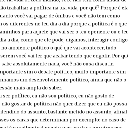
ão trabalhar a política na tua vida, por quê? Porque é el
uanto você vai pagar de ônibus e você não tem como
os diferentes no teu dia a dia porque a política é o que
caminhos para aquele que vai ser o teu oponente ou o te
dia a dia, como que ele pode, digamos, interagir contigo
 no ambiente político o quê que vai acontecer, tudo
sserem você vai ter que acabar tendo que engolir. Por qu
 sabe absolutamente nada, você não ousa discutir.
importante sim o debate político, muito importante sim
enhamos um desenvolvimento político, ainda que não o
ssão mais ampla do saber.
 ser político, eu não sou político, eu não gosto de
u não gostar de política não quer dizer que eu não possa
ntendido do assunto, bastante metido no assunto, afinal
esses os caras que determinam por exemplo: no caso de
al é o melhor tratamento para se dar a um vírus que