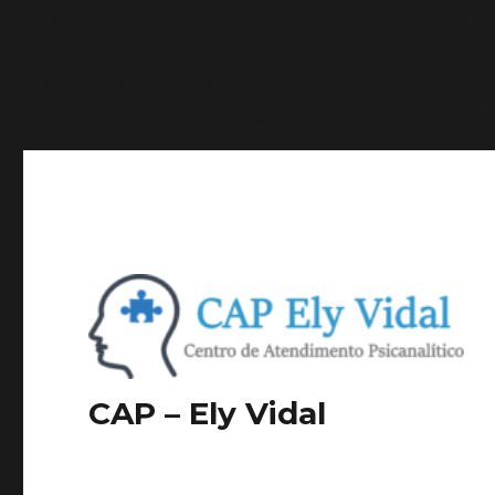
ignorados por todos os navegadores compatíveis. in
/h
Deprecated
: A função WP_Dependencies->add_data() f
ignorados por todos os navegadores compatíveis. in
/h
CAP – Ely Vidal