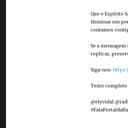
Que o Espírito 
iluminar um po
contamos conti
Se a mensagem fo
replicar, preser
Siga-nos:
https
Texto completo 
@elyvidal @rad
#FalaPortaldaRa