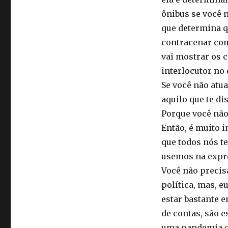
ônibus se você n
que determina q
contracenar com 
vai mostrar os 
interlocutor no 
Se você não atua
aquilo que te di
Porque você não
Então, é muito 
que todos nós t
usemos na expre
Você não precisa
política, mas, e
estar bastante e
de contas, são 
uma pandemia qu