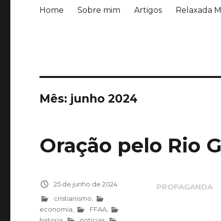
Home
Sobre mim
Artigos
Relaxada M
Mês:
junho 2024
Oração pelo Rio 
Publicado
25 de junho de 2024
em
Categorias
cristianismo
,
economia
,
FFAA
,
historia
,
noticias
,