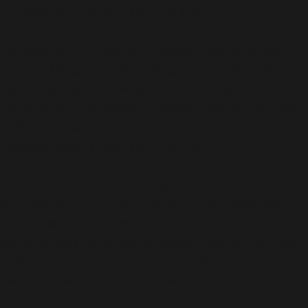
includes/functions.php
on line
6170
Deprecated
: A função WP_Dependencies->add_data()
foi chamada com um argumento que está
obsoleto
desde a versão 6.9.0! Os comentários condicionais do IE
são ignorados por todos os navegadores compatíveis.
in
/home/elyvidal/elyvidal.com.br/wp-
includes/functions.php
on line
6170
Deprecated
: A função WP_Dependencies->add_data()
foi chamada com um argumento que está
obsoleto
desde a versão 6.9.0! Os comentários condicionais do IE
são ignorados por todos os navegadores compatíveis.
in
/home/elyvidal/elyvidal.com.br/wp-
includes/functions.php
on line
6170