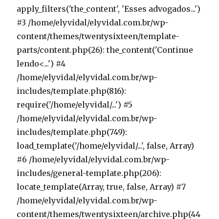
apply_filters('the_content', 'Esses advogados...')
#3 /home/elyvidal/elyvidal.com.br/wp-
content/themes/twentysixteen/template-
parts/content.php(26): the_content('Continue
lendo<...') #4
/home/elyvidal/elyvidal.com.br/wp-
includes/template.php(816):
require('/home/elyvidal/...') #5
/home/elyvidal/elyvidal.com.br/wp-
includes/template.php(749):
load_template('/home/elyvidal/...', false, Array)
#6 /home/elyvidal/elyvidal.com.br/wp-
includes/general-template.php(206):
locate_template(Array, true, false, Array) #7
/home/elyvidal/elyvidal.com.br/wp-
content/themes/twentysixteen/archive.php(44