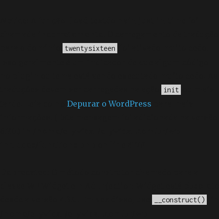
Notice
: A função _load_textdomain_just_in_time foi
chamada
incorretamente
. O carregamento da tradução
para o domínio
foi ativado muito cedo.
twentysixteen
Isso geralmente é um indicador de que algum código
no plugin ou tema está sendo executado muito cedo. As
traduções devem ser carregadas na ação
ou mais
init
tarde. Leia como
Depurar o WordPress
para mais
informações. (Esta mensagem foi adicionada na versão
6.7.0.) in
/home/elyvidal/elyvidal.com.br/wp-
includes/functions.php
on line
6170
Deprecated
: O método construtor chamado para a
classe WP_Widget em Ad_Injection_Widget está
obsoleto
desde a versão 4.3.0! Em vez disso, use
. in
__construct()
/home/elyvidal/elyvidal.com.br/wp-