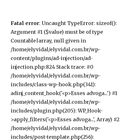
Fatal error
: Uncaught TypeError: sizeof():
Argument #1 ($value) must be of type
Countable|array, null given in
/home/elyvidal/elyvidal.com.br/wp-
content/plugins/ad-injection/ad-
injection.php:824 Stack trace: #0
/home/elyvidal/elyvidal.com.br/wp-
includes/class-wp-hook.php(341):
adinj_content_hook('<p>Esses advoga...') #1
/home/elyvidal/elyvidal.com.br/wp-
includes/plugin.php(205): WP_Hook-
>apply_filters('<p>Esses advoga...', Array) #2
/home/elyvidal/elyvidal.com.br/wp-
includes/post-template.php(256):