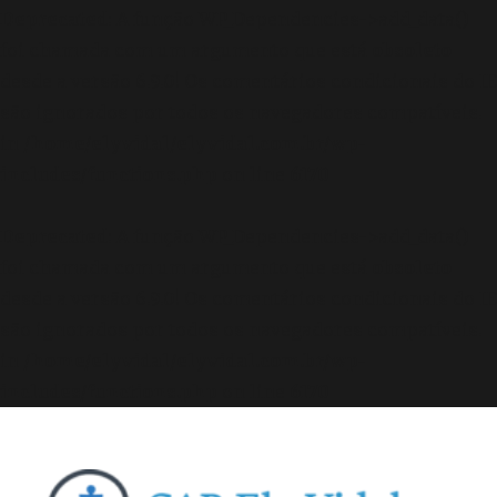
Deprecated
: A função WP_Dependencies->add_data()
foi chamada com um argumento que está
obsoleto
desde a versão 6.9.0! Os comentários condicionais do IE
são ignorados por todos os navegadores compatíveis.
in
/home/elyvidal/elyvidal.com.br/wp-
includes/functions.php
on line
6170
Deprecated
: A função WP_Dependencies->add_data()
foi chamada com um argumento que está
obsoleto
desde a versão 6.9.0! Os comentários condicionais do IE
são ignorados por todos os navegadores compatíveis.
in
/home/elyvidal/elyvidal.com.br/wp-
includes/functions.php
on line
6170