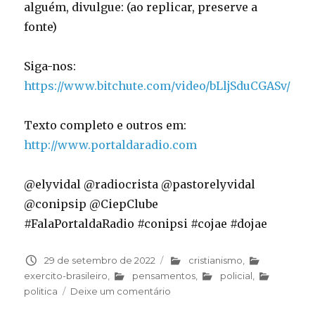
alguém, divulgue: (ao replicar, preserve a
fonte)
Siga-nos:
https://www.bitchute.com/video/bLljSduCGASv/
Texto completo e outros em:
http://www.portaldaradio.com
@elyvidal @radiocrista @pastorelyvidal
@conipsip @CiepClube
#FalaPortaldaRadio #conipsi #cojae #dojae
Publicado
29 de setembro de 2022
Categorias
cristianismo
,
em
exercito-brasileiro
,
pensamentos
,
policial
,
politica
Deixe um comentário
em
De