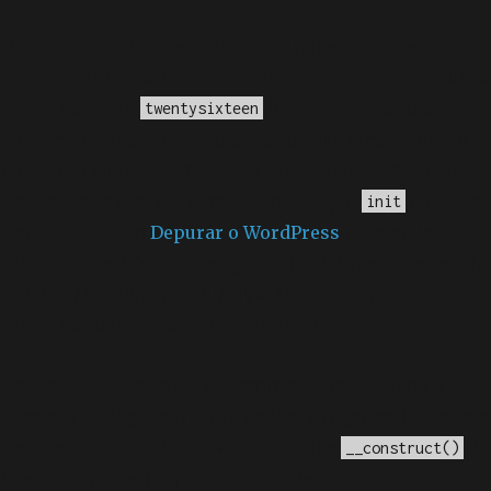
Notice
: A função _load_textdomain_just_in_time foi
chamada
incorretamente
. O carregamento da tradução
para o domínio
foi ativado muito cedo.
twentysixteen
Isso geralmente é um indicador de que algum código
no plugin ou tema está sendo executado muito cedo. As
traduções devem ser carregadas na ação
ou mais
init
tarde. Leia como
Depurar o WordPress
para mais
informações. (Esta mensagem foi adicionada na versão
6.7.0.) in
/home/elyvidal/elyvidal.com.br/wp-
includes/functions.php
on line
6170
Deprecated
: O método construtor chamado para a
classe WP_Widget em Ad_Injection_Widget está
obsoleto
desde a versão 4.3.0! Em vez disso, use
. in
__construct()
/home/elyvidal/elyvidal.com.br/wp-