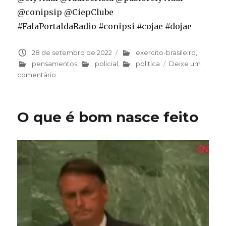
@conipsip @CiepClube
#FalaPortaldaRadio #conipsi #cojae #dojae
Publicado
28 de setembro de 2022
Categorias
exercito-brasileiro
,
em
pensamentos
,
policial
,
politica
Deixe um
comentário
em
Todo
ladrão
tem
O que é bom nasce feito
seu
bando