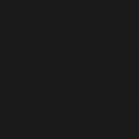
includes/functions.php
on line
6170
Deprecated
: A função WP_Dependencies->add_data()
foi chamada com um argumento que está
obsoleto
desde a versão 6.9.0! Os comentários condicionais do IE
são ignorados por todos os navegadores compatíveis.
in
/home/elyvidal/elyvidal.com.br/wp-
includes/functions.php
on line
6170
Deprecated
: A função WP_Dependencies->add_data()
foi chamada com um argumento que está
obsoleto
desde a versão 6.9.0! Os comentários condicionais do IE
são ignorados por todos os navegadores compatíveis.
in
/home/elyvidal/elyvidal.com.br/wp-
includes/functions.php
on line
6170