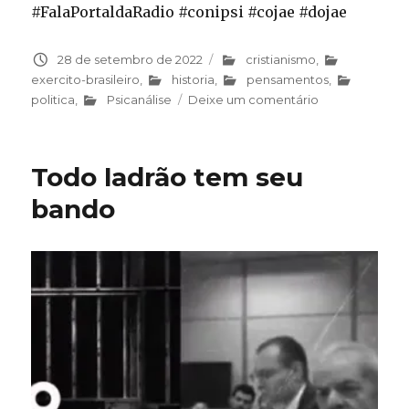
#FalaPortaldaRadio #conipsi #cojae #dojae
Publicado
28 de setembro de 2022
Categorias
cristianismo
,
em
exercito-brasileiro
,
historia
,
pensamentos
,
politica
,
Psicanálise
Deixe um comentário
em
Vacinas,
que
vacinas?
Todo ladrão tem seu
bando