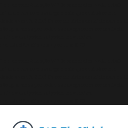
Deprecated
: A função WP_Dependencies->add_data()
foi chamada com um argumento que está
obsoleto
desde a versão 6.9.0! Os comentários condicionais do IE
são ignorados por todos os navegadores compatíveis.
in
/home/elyvidal/elyvidal.com.br/wp-
includes/functions.php
on line
6170
Deprecated
: A função WP_Dependencies->add_data()
foi chamada com um argumento que está
obsoleto
desde a versão 6.9.0! Os comentários condicionais do IE
são ignorados por todos os navegadores compatíveis.
in
/home/elyvidal/elyvidal.com.br/wp-
includes/functions.php
on line
6170