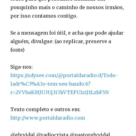
pouquinho mais o caminho de nossos irmãos,
por isso contamos contigo.
Se a mensagem foi útil, e acha que pode ajudar
alguém, divulgue: (ao replicar, preserve a
fonte)
Siga-nos:
https://odysee.com/@portaldaradio:d/Todo-
ladr%C3%A3o-tem-seu-bando:6?
r=2VVbaKMJU3Uj3i7kVTEFU1ziJ1LzbF5N
Texto completo e outros em:
http://www.portaldaradio.com
@elyvidal @radiocrista @pastorelyvidal