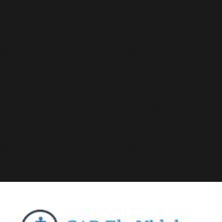
Deprecated
: A função WP_Dependencies->add_data()
foi chamada com um argumento que está
obsoleto
desde a versão 6.9.0! Os comentários condicionais do IE
são ignorados por todos os navegadores compatíveis.
in
/home/elyvidal/elyvidal.com.br/wp-
includes/functions.php
on line
6170
Deprecated
: A função WP_Dependencies->add_data()
foi chamada com um argumento que está
obsoleto
desde a versão 6.9.0! Os comentários condicionais do IE
são ignorados por todos os navegadores compatíveis.
in
/home/elyvidal/elyvidal.com.br/wp-
includes/functions.php
on line
6170