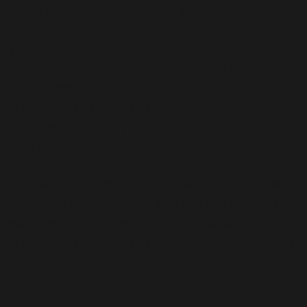
includes/functions.php
on line
6170
Deprecated
: A função WP_Dependencies->add_data()
foi chamada com um argumento que está
obsoleto
desde a versão 6.9.0! Os comentários condicionais do IE
são ignorados por todos os navegadores compatíveis.
in
/home/elyvidal/elyvidal.com.br/wp-
includes/functions.php
on line
6170
Deprecated
: A função WP_Dependencies->add_data()
foi chamada com um argumento que está
obsoleto
desde a versão 6.9.0! Os comentários condicionais do IE
são ignorados por todos os navegadores compatíveis.
in
/home/elyvidal/elyvidal.com.br/wp-
includes/functions.php
on line
6170