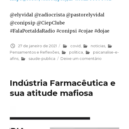
@elyvidal @radiocrista @pastorelyvidal
@conipsip @CiepClube
#FalaPortaldaRadio #conipsi #cojae #dojae
Publicado
27 de janeiro de 2021
Categorias
covid
,
noticias
,
em
Pensamentos e Reflexões
,
politica
,
psicanalise-e-
afins
,
saude-publica
Deixe um comentário
em
Até
Portugal
já
Indústria Farmacêutica e
sabe
sua atitude mafiosa