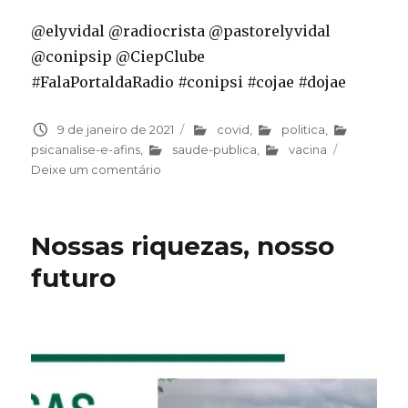
@elyvidal @radiocrista @pastorelyvidal
@conipsip @CiepClube
#FalaPortaldaRadio #conipsi #cojae #dojae
Publicado
9 de janeiro de 2021
Categorias
covid
,
politica
,
em
psicanalise-e-afins
,
saude-publica
,
vacina
Deixe um comentário
em
Indústria
Farmacêutica
e
Nossas riquezas, nosso
sua
atitude
futuro
mafiosa