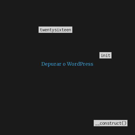
Notice
: A função _load_textdomain_just_in_time foi
chamada
incorretamente
. O carregamento da tradução
para o domínio
foi ativado muito cedo.
twentysixteen
Isso geralmente é um indicador de que algum código
no plugin ou tema está sendo executado muito cedo. As
traduções devem ser carregadas na ação
ou mais
init
tarde. Leia como
Depurar o WordPress
para mais
informações. (Esta mensagem foi adicionada na versão
6.7.0.) in
/home/elyvidal/elyvidal.com.br/wp-
includes/functions.php
on line
6170
Deprecated
: O método construtor chamado para a
classe WP_Widget em Ad_Injection_Widget está
obsoleto
desde a versão 4.3.0! Em vez disso, use
. in
__construct()
/home/elyvidal/elyvidal.com.br/wp-