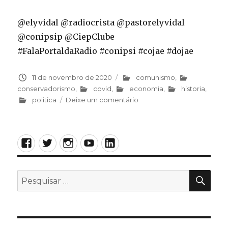
@elyvidal @radiocrista @pastorelyvidal
@conipsip @CiepClube
#FalaPortaldaRadio #conipsi #cojae #dojae
Publicado
11 de novembro de 2020
Categorias
comunismo
,
em
conservadorismo
,
covid
,
economia
,
historia
,
politica
Deixe um comentário
em
Nossas
riquezas,
nosso
Facebook
Twitter
Instagram
YouTube
LinkedIn
futuro
PES
Pesquisar
por: