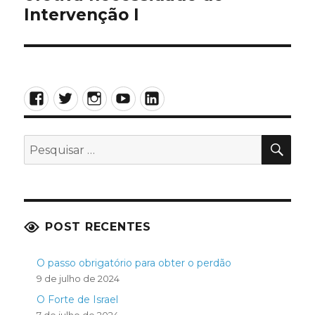
Intervenção I
Facebook
Twitter
Instagram
YouTube
LinkedIn
PES
Pesquisar
por:
POST RECENTES
O passo obrigatório para obter o perdão
9 de julho de 2024
O Forte de Israel
7 de julho de 2024