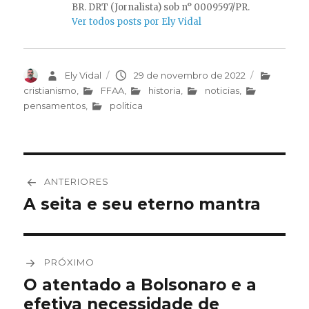
BR. DRT (Jornalista) sob n° 0009597/PR.
Ver todos posts por Ely Vidal
Autor
Ely Vidal
Publicado
29 de novembro de 2022
Categorias
em
cristianismo
,
FFAA
,
historia
,
noticias
,
pensamentos
,
politica
Navegação
ANTERIORES
de
A seita e seu eterno mantra
Post
anterior:
Post
PRÓXIMO
O atentado a Bolsonaro e a
Próximo
efetiva necessidade de
post: