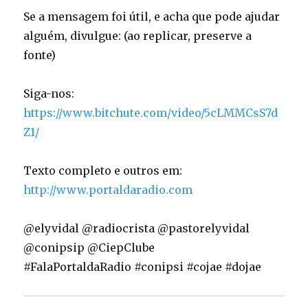
Se a mensagem foi útil, e acha que pode ajudar
alguém, divulgue: (ao replicar, preserve a
fonte)
Siga-nos:
https://www.bitchute.com/video/5cLMMCsS7d
Z1/
Texto completo e outros em:
http://www.portaldaradio.com
@elyvidal @radiocrista @pastorelyvidal
@conipsip @CiepClube
#FalaPortaldaRadio #conipsi #cojae #dojae