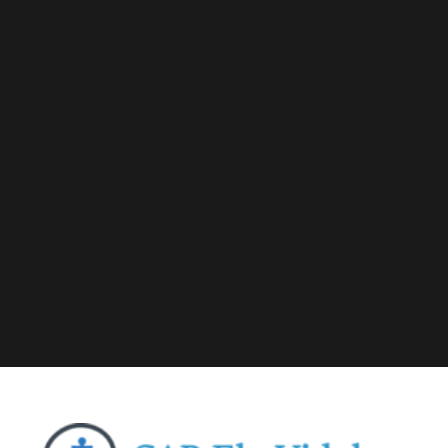
Deprecated
: A função WP_Dependencies->add_data()
foi chamada com um argumento que está
obsoleto
desde a versão 6.9.0! Os comentários condicionais do IE
são ignorados por todos os navegadores compatíveis.
in
/home/elyvidal/elyvidal.com.br/wp-
includes/functions.php
on line
6170
Deprecated
: A função WP_Dependencies->add_data()
foi chamada com um argumento que está
obsoleto
desde a versão 6.9.0! Os comentários condicionais do IE
são ignorados por todos os navegadores compatíveis.
in
/home/elyvidal/elyvidal.com.br/wp-
includes/functions.php
on line
6170