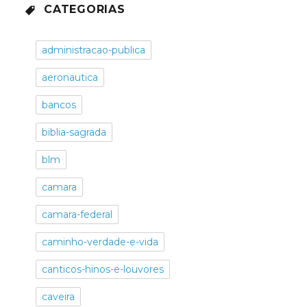
CATEGORIAS
administracao-publica
aeronautica
bancos
biblia-sagrada
blm
camara
camara-federal
caminho-verdade-e-vida
canticos-hinos-e-louvores
caveira