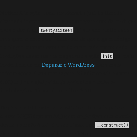
Notice
: A função _load_textdomain_just_in_time foi
chamada
incorretamente
. O carregamento da tradução
para o domínio
foi ativado muito cedo.
twentysixteen
Isso geralmente é um indicador de que algum código
no plugin ou tema está sendo executado muito cedo. As
traduções devem ser carregadas na ação
ou mais
init
tarde. Leia como
Depurar o WordPress
para mais
informações. (Esta mensagem foi adicionada na versão
6.7.0.) in
/home/elyvidal/elyvidal.com.br/wp-
includes/functions.php
on line
6170
Deprecated
: O método construtor chamado para a
classe WP_Widget em Ad_Injection_Widget está
obsoleto
desde a versão 4.3.0! Em vez disso, use
. in
__construct()
/home/elyvidal/elyvidal.com.br/wp-