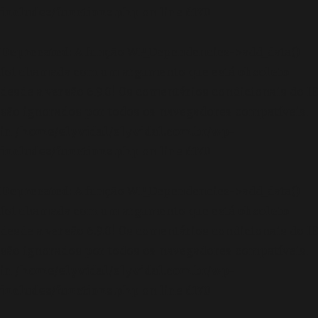
includes/functions.php
on line
6170
Deprecated
: A função WP_Dependencies->add_data()
foi chamada com um argumento que está
obsoleto
desde a versão 6.9.0! Os comentários condicionais do IE
são ignorados por todos os navegadores compatíveis.
in
/home/elyvidal/elyvidal.com.br/wp-
includes/functions.php
on line
6170
Deprecated
: A função WP_Dependencies->add_data()
foi chamada com um argumento que está
obsoleto
desde a versão 6.9.0! Os comentários condicionais do IE
são ignorados por todos os navegadores compatíveis.
in
/home/elyvidal/elyvidal.com.br/wp-
includes/functions.php
on line
6170