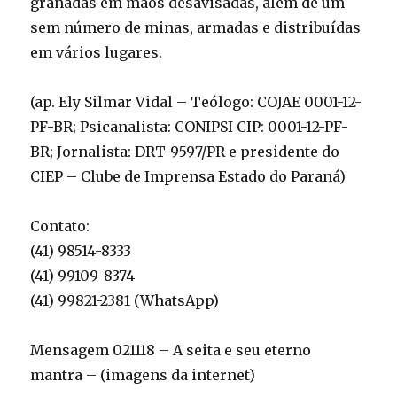
granadas em mãos desavisadas, além de um
sem número de minas, armadas e distribuídas
em vários lugares.
(ap. Ely Silmar Vidal – Teólogo: COJAE 0001-12-
PF-BR; Psicanalista: CONIPSI CIP: 0001-12-PF-
BR; Jornalista: DRT-9597/PR e presidente do
CIEP – Clube de Imprensa Estado do Paraná)
Contato:
(41) 98514-8333
(41) 99109-8374
(41) 99821-2381 (WhatsApp)
Mensagem 021118 – A seita e seu eterno
mantra – (imagens da internet)