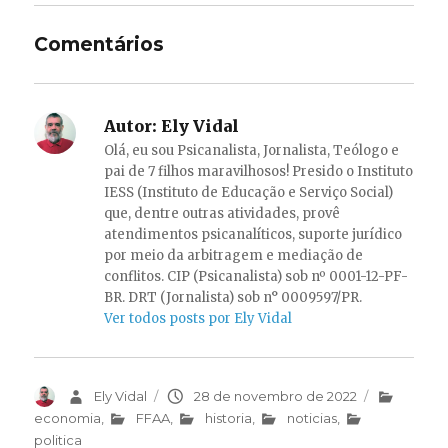
Comentários
Autor:
Ely Vidal
Olá, eu sou Psicanalista, Jornalista, Teólogo e
pai de 7 filhos maravilhosos! Presido o Instituto
IESS (Instituto de Educação e Serviço Social)
que, dentre outras atividades, provê
atendimentos psicanalíticos, suporte jurídico
por meio da arbitragem e mediação de
conflitos. CIP (Psicanalista) sob nº 0001-12-PF-
BR. DRT (Jornalista) sob n° 0009597/PR.
Ver todos posts por Ely Vidal
Autor
Ely Vidal
Publicado
28 de novembro de 2022
Categorias
em
economia
,
FFAA
,
historia
,
noticias
,
politica