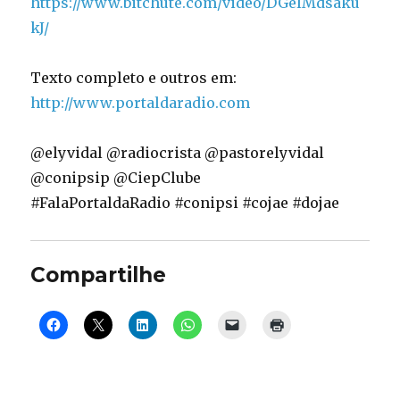
https://www.bitchute.com/video/DGelMdsaku
kJ/
Texto completo e outros em:
http://www.portaldaradio.com
@elyvidal @radiocrista @pastorelyvidal
@conipsip @CiepClube
#FalaPortaldaRadio #conipsi #cojae #dojae
Compartilhe