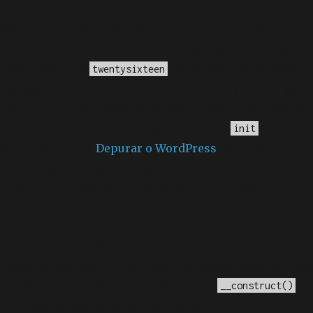
Notice
: A função _load_textdomain_just_in_time foi
chamada
incorretamente
. O carregamento da tradução
para o domínio
foi ativado muito cedo.
twentysixteen
Isso geralmente é um indicador de que algum código
no plugin ou tema está sendo executado muito cedo. As
traduções devem ser carregadas na ação
ou mais
init
tarde. Leia como
Depurar o WordPress
para mais
informações. (Esta mensagem foi adicionada na versão
6.7.0.) in
/home/elyvidal/elyvidal.com.br/wp-
includes/functions.php
on line
6170
Deprecated
: O método construtor chamado para a
classe WP_Widget em Ad_Injection_Widget está
obsoleto
desde a versão 4.3.0! Em vez disso, use
. in
__construct()
/home/elyvidal/elyvidal.com.br/wp-