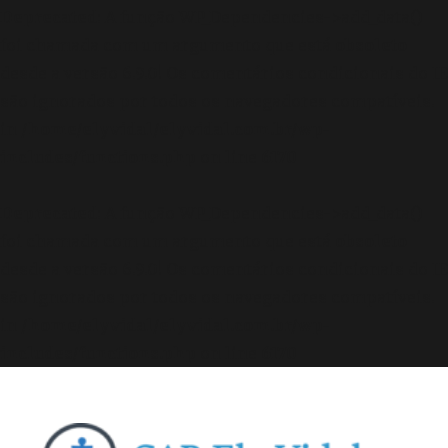
Deprecated
: A função WP_Dependencies->add_data()
foi chamada com um argumento que está
obsoleto
desde a versão 6.9.0! Os comentários condicionais do IE
são ignorados por todos os navegadores compatíveis.
in
/home/elyvidal/elyvidal.com.br/wp-
includes/functions.php
on line
6170
Deprecated
: A função WP_Dependencies->add_data()
foi chamada com um argumento que está
obsoleto
desde a versão 6.9.0! Os comentários condicionais do IE
são ignorados por todos os navegadores compatíveis.
in
/home/elyvidal/elyvidal.com.br/wp-
includes/functions.php
on line
6170