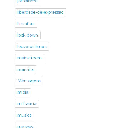
jornalismo
liberdade-de-expressao
literatura
lock-down
louvores-hinos
mainstream
marinha
Mensagens
midia
militancia
musica
my-way