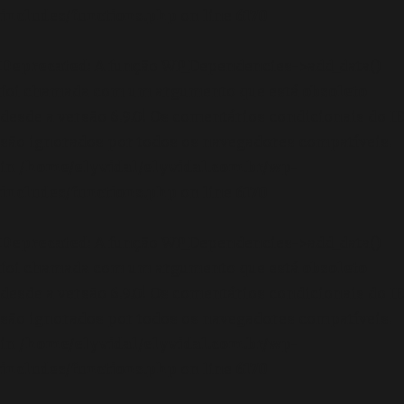
includes/functions.php
on line
6170
Deprecated
: A função WP_Dependencies->add_data()
foi chamada com um argumento que está
obsoleto
desde a versão 6.9.0! Os comentários condicionais do IE
são ignorados por todos os navegadores compatíveis.
in
/home/elyvidal/elyvidal.com.br/wp-
includes/functions.php
on line
6170
Deprecated
: A função WP_Dependencies->add_data()
foi chamada com um argumento que está
obsoleto
desde a versão 6.9.0! Os comentários condicionais do IE
são ignorados por todos os navegadores compatíveis.
in
/home/elyvidal/elyvidal.com.br/wp-
includes/functions.php
on line
6170