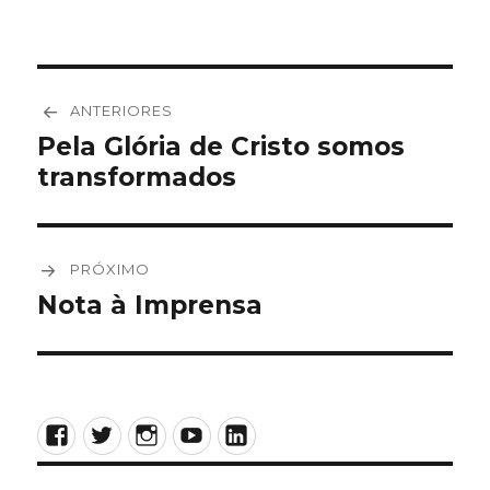
Navegação
ANTERIORES
de
Pela Glória de Cristo somos
Post
transformados
anterior:
Post
PRÓXIMO
Nota à Imprensa
Próximo
post:
Facebook
Twitter
Instagram
YouTube
LinkedIn