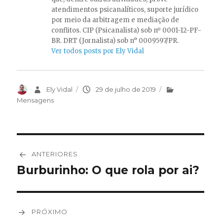
atendimentos psicanalíticos, suporte jurídico
por meio da arbitragem e mediação de
conflitos. CIP (Psicanalista) sob nº 0001-12-PF-
BR. DRT (Jornalista) sob n° 0009597/PR.
Ver todos posts por Ely Vidal
Autor
Ely Vidal
Publicado
29 de julho de 2019
Categorias
em
Mensagens
Navegação
ANTERIORES
de
Burburinho: O que rola por ai?
Post
anterior:
Post
PRÓXIMO