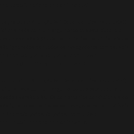
includes/functions.php
on line
6170
Deprecated
: A função WP_Dependencies->add_data()
foi chamada com um argumento que está
obsoleto
desde a versão 6.9.0! Os comentários condicionais do IE
são ignorados por todos os navegadores compatíveis.
in
/home/elyvidal/elyvidal.com.br/wp-
includes/functions.php
on line
6170
Deprecated
: A função WP_Dependencies->add_data()
foi chamada com um argumento que está
obsoleto
desde a versão 6.9.0! Os comentários condicionais do IE
são ignorados por todos os navegadores compatíveis.
in
/home/elyvidal/elyvidal.com.br/wp-
includes/functions.php
on line
6170