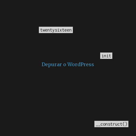
Notice
: A função _load_textdomain_just_in_time foi
chamada
incorretamente
. O carregamento da tradução
para o domínio
foi ativado muito cedo.
twentysixteen
Isso geralmente é um indicador de que algum código
no plugin ou tema está sendo executado muito cedo. As
traduções devem ser carregadas na ação
ou mais
init
tarde. Leia como
Depurar o WordPress
para mais
informações. (Esta mensagem foi adicionada na versão
6.7.0.) in
/home/elyvidal/elyvidal.com.br/wp-
includes/functions.php
on line
6170
Deprecated
: O método construtor chamado para a
classe WP_Widget em Ad_Injection_Widget está
obsoleto
desde a versão 4.3.0! Em vez disso, use
. in
__construct()
/home/elyvidal/elyvidal.com.br/wp-