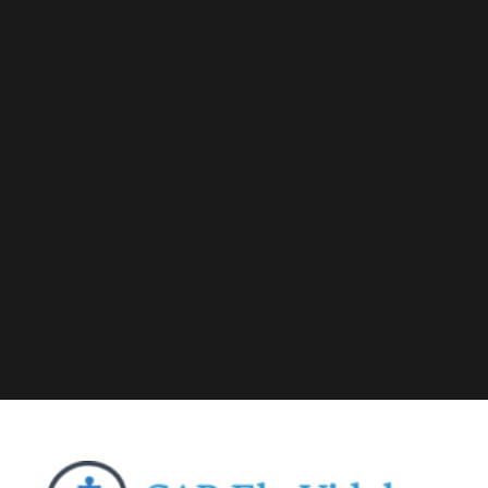
Deprecated
: A função WP_Dependencies->add_data()
foi chamada com um argumento que está
obsoleto
desde a versão 6.9.0! Os comentários condicionais do IE
são ignorados por todos os navegadores compatíveis.
in
/home/elyvidal/elyvidal.com.br/wp-
includes/functions.php
on line
6170
Deprecated
: A função WP_Dependencies->add_data()
foi chamada com um argumento que está
obsoleto
desde a versão 6.9.0! Os comentários condicionais do IE
são ignorados por todos os navegadores compatíveis.
in
/home/elyvidal/elyvidal.com.br/wp-
includes/functions.php
on line
6170