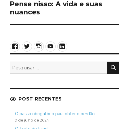
Pense nisso: A vida e suas
Próximo
nuances
post:
Facebook
Twitter
Instagram
YouTube
LinkedIn
PES
Pesquisar
por:
POST RECENTES
O passo obrigatório para obter o perdão
9 de julho de 2024
O Forte de Israel