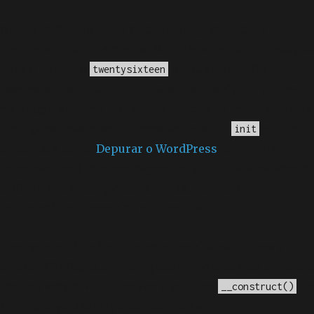
Notice
: A função _load_textdomain_just_in_time foi
chamada
incorretamente
. O carregamento da tradução
para o domínio
foi ativado muito cedo.
twentysixteen
Isso geralmente é um indicador de que algum código
no plugin ou tema está sendo executado muito cedo. As
traduções devem ser carregadas na ação
ou mais
init
tarde. Leia como
Depurar o WordPress
para mais
informações. (Esta mensagem foi adicionada na versão
6.7.0.) in
/home/elyvidal/elyvidal.com.br/wp-
includes/functions.php
on line
6170
Deprecated
: O método construtor chamado para a
classe WP_Widget em Ad_Injection_Widget está
obsoleto
desde a versão 4.3.0! Em vez disso, use
. in
__construct()
/home/elyvidal/elyvidal.com.br/wp-