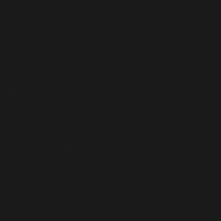
includes/functions.php
on line
6170
Deprecated
: A função WP_Dependencies->add_data()
foi chamada com um argumento que está
obsoleto
desde a versão 6.9.0! Os comentários condicionais do IE
são ignorados por todos os navegadores compatíveis.
in
/home/elyvidal/elyvidal.com.br/wp-
includes/functions.php
on line
6170
Deprecated
: A função WP_Dependencies->add_data()
foi chamada com um argumento que está
obsoleto
desde a versão 6.9.0! Os comentários condicionais do IE
são ignorados por todos os navegadores compatíveis.
in
/home/elyvidal/elyvidal.com.br/wp-
includes/functions.php
on line
6170