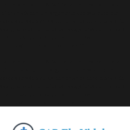
Deprecated
: A função WP_Dependencies->add_data()
foi chamada com um argumento que está
obsoleto
desde a versão 6.9.0! Os comentários condicionais do IE
são ignorados por todos os navegadores compatíveis.
in
/home/elyvidal/elyvidal.com.br/wp-
includes/functions.php
on line
6170
Deprecated
: A função WP_Dependencies->add_data()
foi chamada com um argumento que está
obsoleto
desde a versão 6.9.0! Os comentários condicionais do IE
são ignorados por todos os navegadores compatíveis.
in
/home/elyvidal/elyvidal.com.br/wp-
includes/functions.php
on line
6170