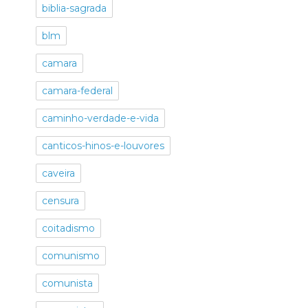
biblia-sagrada
blm
camara
camara-federal
caminho-verdade-e-vida
canticos-hinos-e-louvores
caveira
censura
coitadismo
comunismo
comunista