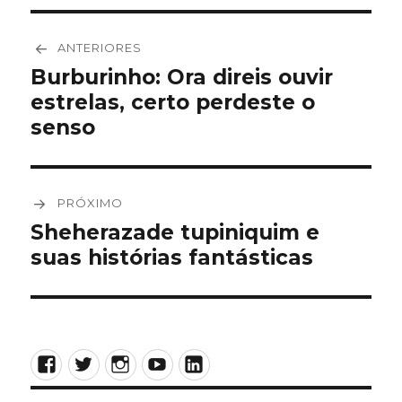
Navegação
ANTERIORES
de
Burburinho: Ora direis ouvir
Post
estrelas, certo perdeste o
anterior:
Post
senso
PRÓXIMO
Sheherazade tupiniquim e
Próximo
suas histórias fantásticas
post:
Facebook
Twitter
Instagram
YouTube
LinkedIn