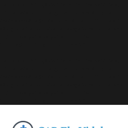
Deprecated
: A função WP_Dependencies->add_data()
foi chamada com um argumento que está
obsoleto
desde a versão 6.9.0! Os comentários condicionais do IE
são ignorados por todos os navegadores compatíveis.
in
/home/elyvidal/elyvidal.com.br/wp-
includes/functions.php
on line
6170
Deprecated
: A função WP_Dependencies->add_data()
foi chamada com um argumento que está
obsoleto
desde a versão 6.9.0! Os comentários condicionais do IE
são ignorados por todos os navegadores compatíveis.
in
/home/elyvidal/elyvidal.com.br/wp-
includes/functions.php
on line
6170