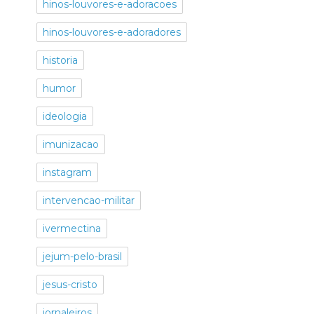
hinos-louvores-e-adoracoes
hinos-louvores-e-adoradores
historia
humor
ideologia
imunizacao
instagram
intervencao-militar
ivermectina
jejum-pelo-brasil
jesus-cristo
jornaleiros