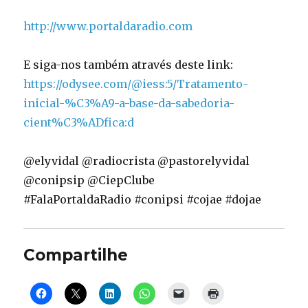
http://www.portaldaradio.com
E siga-nos também através deste link:
https://odysee.com/@iess:5/Tratamento-
inicial-%C3%A9-a-base-da-sabedoria-
cient%C3%ADfica:d
@elyvidal @radiocrista @pastorelyvidal
@conipsip @CiepClube
#FalaPortaldaRadio #conipsi #cojae #dojae
Compartilhe