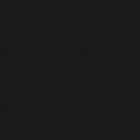
includes/functions.php
on line
6170
Deprecated
: A função WP_Dependencies->add_data()
foi chamada com um argumento que está
obsoleto
desde a versão 6.9.0! Os comentários condicionais do IE
são ignorados por todos os navegadores compatíveis.
in
/home/elyvidal/elyvidal.com.br/wp-
includes/functions.php
on line
6170
Deprecated
: A função WP_Dependencies->add_data()
foi chamada com um argumento que está
obsoleto
desde a versão 6.9.0! Os comentários condicionais do IE
são ignorados por todos os navegadores compatíveis.
in
/home/elyvidal/elyvidal.com.br/wp-
includes/functions.php
on line
6170