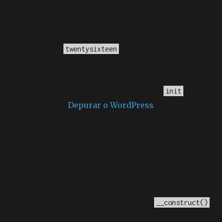
Notice
: A função _load_textdomain_just_in_time foi
chamada
incorretamente
. O carregamento da tradução
para o domínio
foi ativado muito cedo.
twentysixteen
Isso geralmente é um indicador de que algum código
no plugin ou tema está sendo executado muito cedo. As
traduções devem ser carregadas na ação
ou mais
init
tarde. Leia como
Depurar o WordPress
para mais
informações. (Esta mensagem foi adicionada na versão
6.7.0.) in
/home/elyvidal/elyvidal.com.br/wp-
includes/functions.php
on line
6170
Deprecated
: O método construtor chamado para a
classe WP_Widget em Ad_Injection_Widget está
obsoleto
desde a versão 4.3.0! Em vez disso, use
. in
__construct()
/home/elyvidal/elyvidal.com.br/wp-