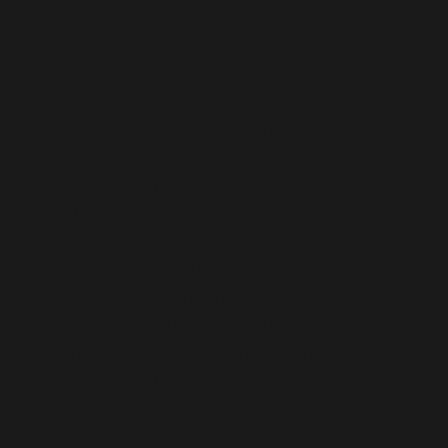
includes/functions.php
on line
6170
Deprecated
: A função WP_Dependencies->add_data()
foi chamada com um argumento que está
obsoleto
desde a versão 6.9.0! Os comentários condicionais do IE
são ignorados por todos os navegadores compatíveis.
in
/home/elyvidal/elyvidal.com.br/wp-
includes/functions.php
on line
6170
Deprecated
: A função WP_Dependencies->add_data()
foi chamada com um argumento que está
obsoleto
desde a versão 6.9.0! Os comentários condicionais do IE
são ignorados por todos os navegadores compatíveis.
in
/home/elyvidal/elyvidal.com.br/wp-
includes/functions.php
on line
6170