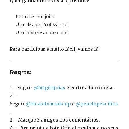
Quer ganhar todos esses prêmios?
100 reais em jóias.
Uma Make Profissional.
Uma extensão de cílios.
Para participar é muito fácil, vamos lá!
Regras:
1 – Seguir
@brigithjoias
e curtir a foto oficial.
2 –
Seguir
@bhiasilvamakeup
e
@penelopescilios
.
2 – Marque 3 amigos nos comentários.
4 – Tire print da Foto Oficial e coloque no seus