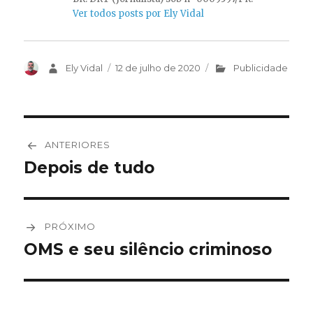
Ver todos posts por Ely Vidal
Autor
Ely Vidal
Publicado
12 de julho de 2020
Categorias
Publicidade
em
Navegação
ANTERIORES
de
Depois de tudo
Post
anterior:
Post
PRÓXIMO
OMS e seu silêncio criminoso
Próximo
post: