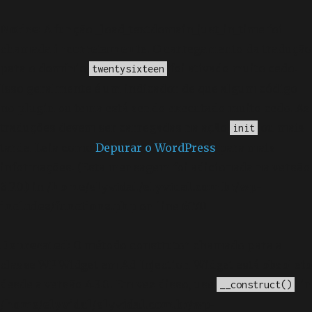
Notice
: A função _load_textdomain_just_in_time foi
chamada
incorretamente
. O carregamento da tradução
para o domínio
foi ativado muito cedo.
twentysixteen
Isso geralmente é um indicador de que algum código
no plugin ou tema está sendo executado muito cedo. As
traduções devem ser carregadas na ação
ou mais
init
tarde. Leia como
Depurar o WordPress
para mais
informações. (Esta mensagem foi adicionada na versão
6.7.0.) in
/home/elyvidal/elyvidal.com.br/wp-
includes/functions.php
on line
6170
Deprecated
: O método construtor chamado para a
classe WP_Widget em Ad_Injection_Widget está
obsoleto
desde a versão 4.3.0! Em vez disso, use
. in
__construct()
/home/elyvidal/elyvidal.com.br/wp-