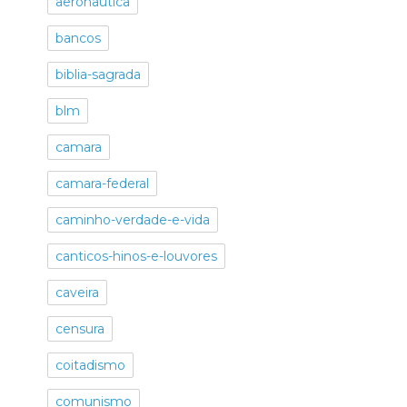
aeronautica
bancos
biblia-sagrada
blm
camara
camara-federal
caminho-verdade-e-vida
canticos-hinos-e-louvores
caveira
censura
coitadismo
comunismo