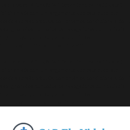
Deprecated
: A função WP_Dependencies->add_data()
foi chamada com um argumento que está
obsoleto
desde a versão 6.9.0! Os comentários condicionais do IE
são ignorados por todos os navegadores compatíveis.
in
/home/elyvidal/elyvidal.com.br/wp-
includes/functions.php
on line
6170
Deprecated
: A função WP_Dependencies->add_data()
foi chamada com um argumento que está
obsoleto
desde a versão 6.9.0! Os comentários condicionais do IE
são ignorados por todos os navegadores compatíveis.
in
/home/elyvidal/elyvidal.com.br/wp-
includes/functions.php
on line
6170