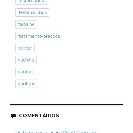
testemunho
Testemunhos
trabalho
tratamento-precoce
twitter
vachina
vacina
youtube
COMENTÁRIOS
Do tempo pelo Dr. Ely Vidal | Conselho