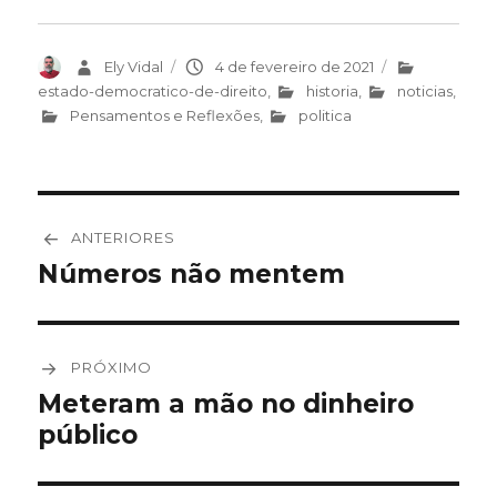
Autor
Ely Vidal
Publicado
4 de fevereiro de 2021
Categorias
em
estado-democratico-de-direito
,
historia
,
noticias
,
Pensamentos e Reflexões
,
politica
Navegação
ANTERIORES
de
Números não mentem
Post
anterior:
Post
PRÓXIMO
Meteram a mão no dinheiro
Próximo
público
post: