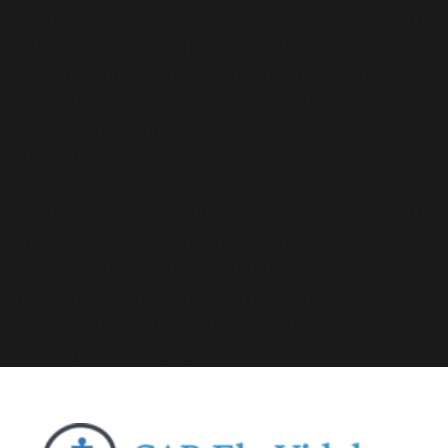
Deprecated
: A função WP_Dependencies->add_data()
foi chamada com um argumento que está
obsoleto
desde a versão 6.9.0! Os comentários condicionais do IE
são ignorados por todos os navegadores compatíveis.
in
/home/elyvidal/elyvidal.com.br/wp-
includes/functions.php
on line
6170
Deprecated
: A função WP_Dependencies->add_data()
foi chamada com um argumento que está
obsoleto
desde a versão 6.9.0! Os comentários condicionais do IE
são ignorados por todos os navegadores compatíveis.
in
/home/elyvidal/elyvidal.com.br/wp-
includes/functions.php
on line
6170