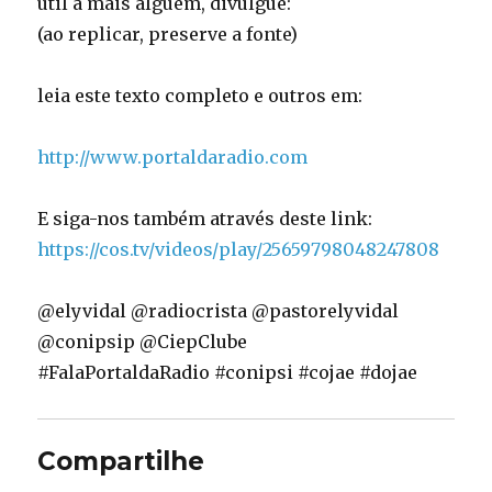
útil a mais alguém, divulgue:
(ao replicar, preserve a fonte)
leia este texto completo e outros em:
http://www.portaldaradio.com
E siga-nos também através deste link:
https://cos.tv/videos/play/25659798048247808
@elyvidal @radiocrista @pastorelyvidal
@conipsip @CiepClube
#FalaPortaldaRadio #conipsi #cojae #dojae
Compartilhe