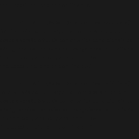
includes/functions.php
on line
6170
Deprecated
: A função WP_Dependencies->add_data()
foi chamada com um argumento que está
obsoleto
desde a versão 6.9.0! Os comentários condicionais do IE
são ignorados por todos os navegadores compatíveis.
in
/home/elyvidal/elyvidal.com.br/wp-
includes/functions.php
on line
6170
Deprecated
: A função WP_Dependencies->add_data()
foi chamada com um argumento que está
obsoleto
desde a versão 6.9.0! Os comentários condicionais do IE
são ignorados por todos os navegadores compatíveis.
in
/home/elyvidal/elyvidal.com.br/wp-
includes/functions.php
on line
6170