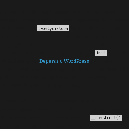
Notice
: A função _load_textdomain_just_in_time foi
chamada
incorretamente
. O carregamento da tradução
para o domínio
foi ativado muito cedo.
twentysixteen
Isso geralmente é um indicador de que algum código
no plugin ou tema está sendo executado muito cedo. As
traduções devem ser carregadas na ação
ou mais
init
tarde. Leia como
Depurar o WordPress
para mais
informações. (Esta mensagem foi adicionada na versão
6.7.0.) in
/home/elyvidal/elyvidal.com.br/wp-
includes/functions.php
on line
6170
Deprecated
: O método construtor chamado para a
classe WP_Widget em Ad_Injection_Widget está
obsoleto
desde a versão 4.3.0! Em vez disso, use
. in
__construct()
/home/elyvidal/elyvidal.com.br/wp-