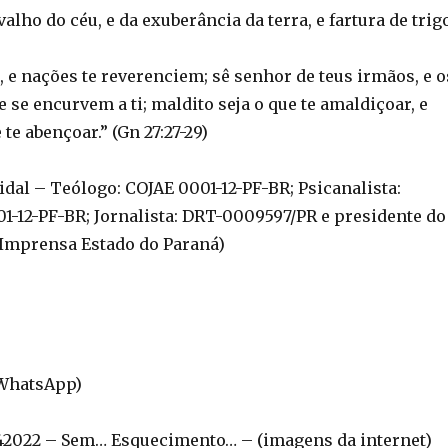
valho do céu, e da exuberância da terra, e fartura de trig
 e nações te reverenciem; sê senhor de teus irmãos, e o
e se encurvem a ti; maldito seja o que te amaldiçoar, e
te abençoar.” (Gn 27:27-29)
Vidal – Teólogo: COJAE 0001-12-PF-BR; Psicanalista:
01-12-PF-BR; Jornalista: DRT-0009597/PR e presidente do
 Imprensa Estado do Paraná)
(WhatsApp)
022 – Sem… Esquecimento… – (imagens da internet)