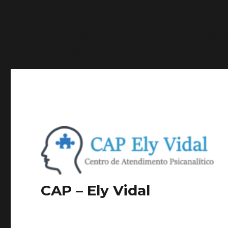
ignorados por todos os navegadores compatíveis. in
/h
Deprecated
: A função WP_Dependencies->add_data() f
ignorados por todos os navegadores compatíveis. in
/h
CAP – Ely Vidal