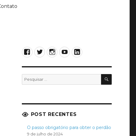
Contato
Facebook
Twitter
Instagram
YouTube
LinkedIn
PESQUISA
Pesquisar
por:
POST RECENTES
O passo obrigatório para obter o perdão
9 de julho de 2024