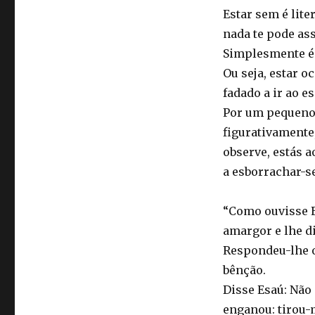
Estar sem é lite
nada te pode as
Simplesmente é 
Ou seja, estar o
fadado a ir ao 
Por um pequeno 
figurativamente
observe, estás a
a esborrachar-s
“Como ouvisse E
amargor e lhe d
Respondeu-lhe o
bênção.
Disse Esaú: Não
enganou: tirou-