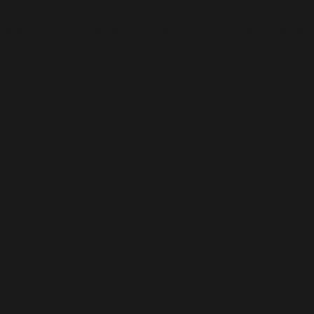
amada
incorretamente
. O carregamento da tradução par
gin ou tema está sendo executado muito cedo. As tradu
 (Esta mensagem foi adicionada na versão 6.7.0.) in
/ho
se WP_Widget em Ad_Injection_Widget está
obsoleto
desd
ons.php
on line
6170
oi chamada com um argumento que está
obsoleto
desde a
ome/elyvidal/elyvidal.com.br/wp-includes/functions
oi chamada com um argumento que está
obsoleto
desde a
ome/elyvidal/elyvidal.com.br/wp-includes/functions
oi chamada com um argumento que está
obsoleto
desde a