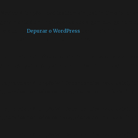
Notice
: A função _load_textdomain_just_in_time foi ch
geralmente é um indicador de que algum código no plu
Leia como
Depurar o WordPress
para mais informações.
includes/functions.php
on line
6170
Deprecated
: O método construtor chamado para a clas
/home/elyvidal/elyvidal.com.br/wp-includes/functi
Deprecated
: A função WP_Dependencies->add_data() f
ignorados por todos os navegadores compatíveis. in
/h
Deprecated
: A função WP_Dependencies->add_data() f
ignorados por todos os navegadores compatíveis. in
/h
Deprecated
: A função WP_Dependencies->add_data() f