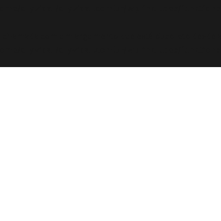
ome/elyvidal/elyvidal.com.br/wp-includes/functions
oi chamada com um argumento que está
obsoleto
desde a
ome/elyvidal/elyvidal.com.br/wp-includes/functions