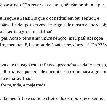
Disse ainda: Não reservaste, pois, bênção nenhuma para
 Isaque a Esaú: Eis que o constituí em teu senhor, e
mãos lhe dei por servos; de trigo e de mosto o apercebi;
 fazer-te agora, meu filho?
u pai: Acaso, tens uma única bênção, meu pai? Abençoa-
, meu pai. E, levantando Esaú a voz, chorou.” (Gn 27:34
ivo que te trago esta reflexão, preencha-se da Presença,
 alternativa que tens de encontrar o rumo para algo qu
oso e maravilhoso.
 força, vida, e majestade…
ro do meu filho é como o cheiro do campo, que o Senhor