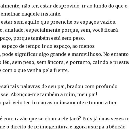
ralmente, não ter, estar desprovido, ir ao fundo do que o
semelhar naquele instante.
estar sem aquilo que preenche os espaços vazios.
co, anulado, especialmente porque, sem, você ficará
espaço, porque também está sem peso.
espaço de tempo ir ao espaço, ao menos
, pode significar algo grande e maravilhoso. No entanto
o léu, sem peso, sem âncora, e portanto, caindo e preste
e com o que venha pela frente.
saú tais palavras de seu pai, bradou com profundo
isse: Abençoa-me também a mim, meu pai!
 pai: Veio teu irmão astuciosamente e tomou a tua
 é com razão que se chama ele Jacó? Pois já duas vezes 
me o direito de primogenitura e agora usurpa a bênção