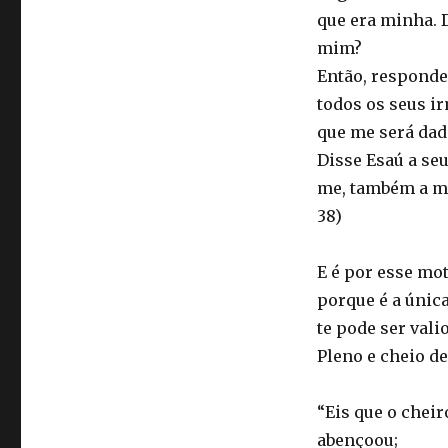
que era minha. 
mim?
Então, respondeu
todos os seus ir
que me será dado
Disse Esaú a se
me, também a mim
38)
E é por esse mot
porque é a única
te pode ser vali
Pleno e cheio de
“Eis que o chei
abençoou;