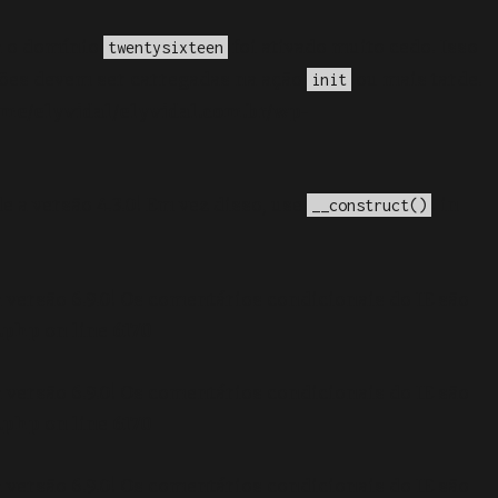
a o domínio
foi ativado muito cedo. Isso
twentysixteen
ções devem ser carregadas na ação
ou mais tarde.
init
me/elyvidal/elyvidal.com.br/wp-
e a versão 4.3.0! Em vez disso, use
. in
__construct()
 versão 6.9.0! Os comentários condicionais do IE são
.php
on line
6170
 versão 6.9.0! Os comentários condicionais do IE são
.php
on line
6170
 versão 6.9.0! Os comentários condicionais do IE são