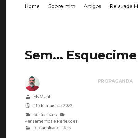
Home
Sobre mim
Artigos
Relaxada M
Sem… Esquecime
Autor
Ely Vidal
Publicado
26 de maio de 2022
em
Categorias
cristianismo
,
Pensamentos e Reflexões
,
psicanalise-e-afins