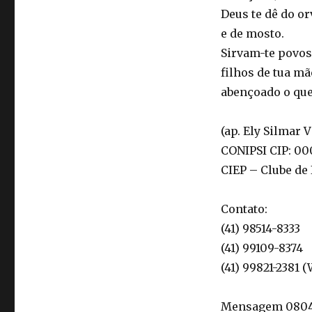
Deus te dê do or
e de mosto.
Sirvam-te povos,
filhos de tua mã
abençoado o que 
(ap. Ely Silmar 
CONIPSI CIP: 00
CIEP – Clube de
Contato:
(41) 98514-8333
(41) 99109-8374
(41) 99821-2381 
Mensagem 08042