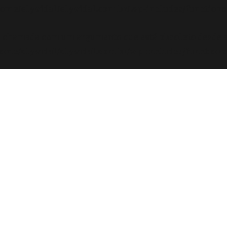
ome/elyvidal/elyvidal.com.br/wp-includes/functions
oi chamada com um argumento que está
obsoleto
desde a
ome/elyvidal/elyvidal.com.br/wp-includes/functions