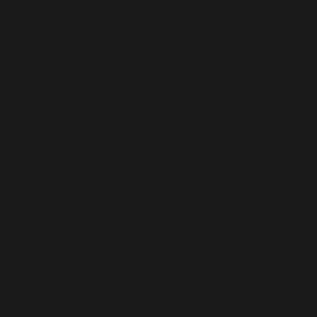
amada
incorretamente
. O carregamento da tradução par
gin ou tema está sendo executado muito cedo. As tradu
 (Esta mensagem foi adicionada na versão 6.7.0.) in
/ho
se WP_Widget em Ad_Injection_Widget está
obsoleto
desd
ons.php
on line
6170
oi chamada com um argumento que está
obsoleto
desde a
ome/elyvidal/elyvidal.com.br/wp-includes/functions
oi chamada com um argumento que está
obsoleto
desde a
ome/elyvidal/elyvidal.com.br/wp-includes/functions
oi chamada com um argumento que está
obsoleto
desde a