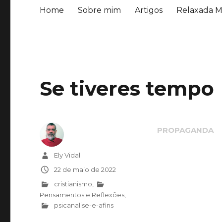
Home
Sobre mim
Artigos
Relaxada M
Se tiveres tempo
Autor
Ely Vidal
Publicado
22 de maio de 2022
em
Categorias
cristianismo
,
Pensamentos e Reflexões
,
psicanalise-e-afins