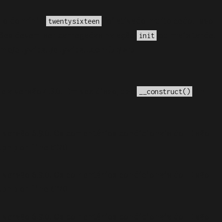
a o domínio
foi ativado muito cedo. Isso
twentysixteen
ções devem ser carregadas na ação
ou mais tarde.
init
me/elyvidal/elyvidal.com.br/wp-
e a versão 4.3.0! Em vez disso, use
. in
__construct()
 versão 6.9.0! Os comentários condicionais do IE são
.php
on line
6170
 versão 6.9.0! Os comentários condicionais do IE são
.php
on line
6170
 versão 6.9.0! Os comentários condicionais do IE são