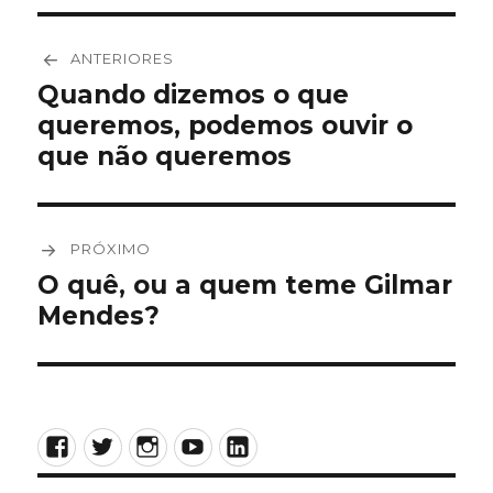
Navegação
ANTERIORES
de
Quando dizemos o que
Post
queremos, podemos ouvir o
anterior:
Post
que não queremos
PRÓXIMO
O quê, ou a quem teme Gilmar
Próximo
Mendes?
post:
Facebook
Twitter
Instagram
YouTube
LinkedIn