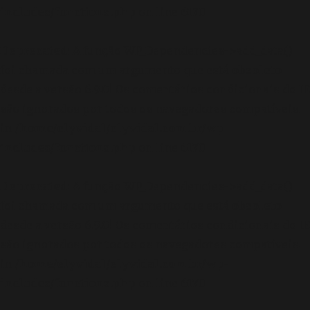
includes/functions.php
on line
6170
Deprecated
: A função WP_Dependencies->add_data()
foi chamada com um argumento que está
obsoleto
desde a versão 6.9.0! Os comentários condicionais do IE
são ignorados por todos os navegadores compatíveis.
in
/home/elyvidal/elyvidal.com.br/wp-
includes/functions.php
on line
6170
Deprecated
: A função WP_Dependencies->add_data()
foi chamada com um argumento que está
obsoleto
desde a versão 6.9.0! Os comentários condicionais do IE
são ignorados por todos os navegadores compatíveis.
in
/home/elyvidal/elyvidal.com.br/wp-
includes/functions.php
on line
6170