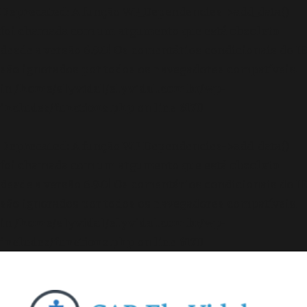
Deprecated
: A função WP_Dependencies->add_data()
foi chamada com um argumento que está
obsoleto
desde a versão 6.9.0! Os comentários condicionais do IE
são ignorados por todos os navegadores compatíveis.
in
/home/elyvidal/elyvidal.com.br/wp-
includes/functions.php
on line
6170
Deprecated
: A função WP_Dependencies->add_data()
foi chamada com um argumento que está
obsoleto
desde a versão 6.9.0! Os comentários condicionais do IE
são ignorados por todos os navegadores compatíveis.
in
/home/elyvidal/elyvidal.com.br/wp-
includes/functions.php
on line
6170