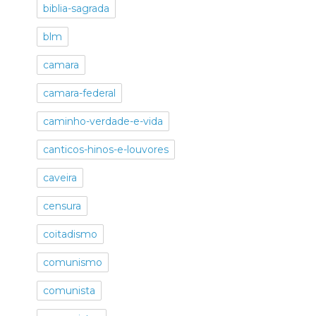
biblia-sagrada
blm
camara
camara-federal
caminho-verdade-e-vida
canticos-hinos-e-louvores
caveira
censura
coitadismo
comunismo
comunista