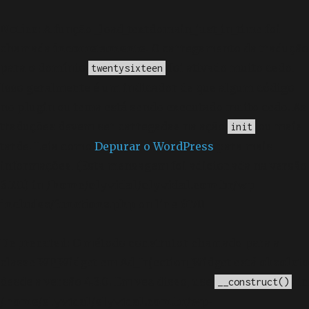
Notice
: A função _load_textdomain_just_in_time foi
chamada
incorretamente
. O carregamento da tradução
para o domínio
foi ativado muito cedo.
twentysixteen
Isso geralmente é um indicador de que algum código
no plugin ou tema está sendo executado muito cedo. As
traduções devem ser carregadas na ação
ou mais
init
tarde. Leia como
Depurar o WordPress
para mais
informações. (Esta mensagem foi adicionada na versão
6.7.0.) in
/home/elyvidal/elyvidal.com.br/wp-
includes/functions.php
on line
6170
Deprecated
: O método construtor chamado para a
classe WP_Widget em Ad_Injection_Widget está
obsoleto
desde a versão 4.3.0! Em vez disso, use
. in
__construct()
/home/elyvidal/elyvidal.com.br/wp-