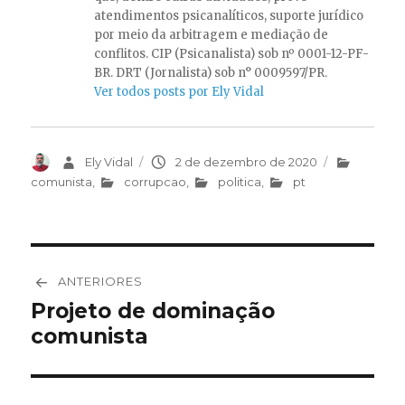
atendimentos psicanalíticos, suporte jurídico
por meio da arbitragem e mediação de
conflitos. CIP (Psicanalista) sob nº 0001-12-PF-
BR. DRT (Jornalista) sob n° 0009597/PR.
Ver todos posts por Ely Vidal
Autor
Ely Vidal
Publicado
2 de dezembro de 2020
Categorias
em
comunista
,
corrupcao
,
politica
,
pt
Navegação
ANTERIORES
de
Projeto de dominação
Post
comunista
anterior:
Post