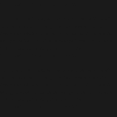
includes/functions.php
on line
6170
Deprecated
: A função WP_Dependencies->add_data()
foi chamada com um argumento que está
obsoleto
desde a versão 6.9.0! Os comentários condicionais do IE
são ignorados por todos os navegadores compatíveis.
in
/home/elyvidal/elyvidal.com.br/wp-
includes/functions.php
on line
6170
Deprecated
: A função WP_Dependencies->add_data()
foi chamada com um argumento que está
obsoleto
desde a versão 6.9.0! Os comentários condicionais do IE
são ignorados por todos os navegadores compatíveis.
in
/home/elyvidal/elyvidal.com.br/wp-
includes/functions.php
on line
6170