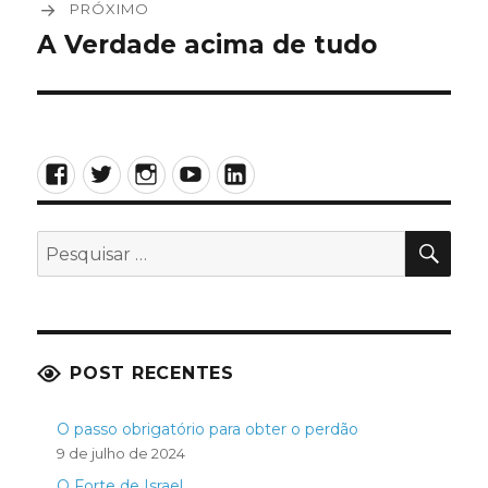
PRÓXIMO
A Verdade acima de tudo
Próximo
post:
Facebook
Twitter
Instagram
YouTube
LinkedIn
PES
Pesquisar
por:
POST RECENTES
O passo obrigatório para obter o perdão
9 de julho de 2024
O Forte de Israel