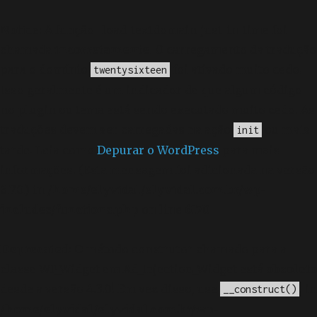
Notice
: A função _load_textdomain_just_in_time foi
chamada
incorretamente
. O carregamento da tradução
para o domínio
foi ativado muito cedo.
twentysixteen
Isso geralmente é um indicador de que algum código
no plugin ou tema está sendo executado muito cedo. As
traduções devem ser carregadas na ação
ou mais
init
tarde. Leia como
Depurar o WordPress
para mais
informações. (Esta mensagem foi adicionada na versão
6.7.0.) in
/home/elyvidal/elyvidal.com.br/wp-
includes/functions.php
on line
6170
Deprecated
: O método construtor chamado para a
classe WP_Widget em Ad_Injection_Widget está
obsoleto
desde a versão 4.3.0! Em vez disso, use
. in
__construct()
/home/elyvidal/elyvidal.com.br/wp-