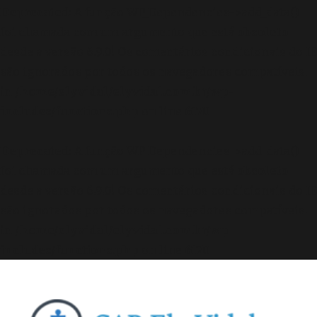
Deprecated
: A função WP_Dependencies->add_data()
foi chamada com um argumento que está
obsoleto
desde a versão 6.9.0! Os comentários condicionais do IE
são ignorados por todos os navegadores compatíveis.
in
/home/elyvidal/elyvidal.com.br/wp-
includes/functions.php
on line
6170
Deprecated
: A função WP_Dependencies->add_data()
foi chamada com um argumento que está
obsoleto
desde a versão 6.9.0! Os comentários condicionais do IE
são ignorados por todos os navegadores compatíveis.
in
/home/elyvidal/elyvidal.com.br/wp-
includes/functions.php
on line
6170