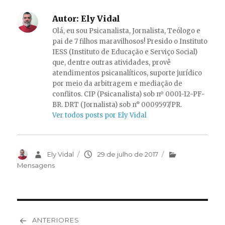
Autor:
Ely Vidal
Olá, eu sou Psicanalista, Jornalista, Teólogo e
pai de 7 filhos maravilhosos! Presido o Instituto
IESS (Instituto de Educação e Serviço Social)
que, dentre outras atividades, provê
atendimentos psicanalíticos, suporte jurídico
por meio da arbitragem e mediação de
conflitos. CIP (Psicanalista) sob nº 0001-12-PF-
BR. DRT (Jornalista) sob n° 0009597/PR.
Ver todos posts por Ely Vidal
Autor
Ely Vidal
Publicado
29 de julho de 2017
Categorias
em
Mensagens
Navegação
ANTERIORES