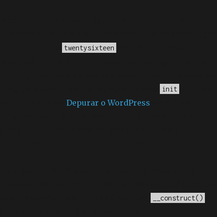
Notice
: A função _load_textdomain_just_in_time foi
chamada
incorretamente
. O carregamento da tradução
para o domínio
foi ativado muito cedo.
twentysixteen
Isso geralmente é um indicador de que algum código
no plugin ou tema está sendo executado muito cedo. As
traduções devem ser carregadas na ação
ou mais
init
tarde. Leia como
Depurar o WordPress
para mais
informações. (Esta mensagem foi adicionada na versão
6.7.0.) in
/home/elyvidal/elyvidal.com.br/wp-
includes/functions.php
on line
6170
Deprecated
: O método construtor chamado para a
classe WP_Widget em Ad_Injection_Widget está
obsoleto
desde a versão 4.3.0! Em vez disso, use
. in
__construct()
/home/elyvidal/elyvidal.com.br/wp-