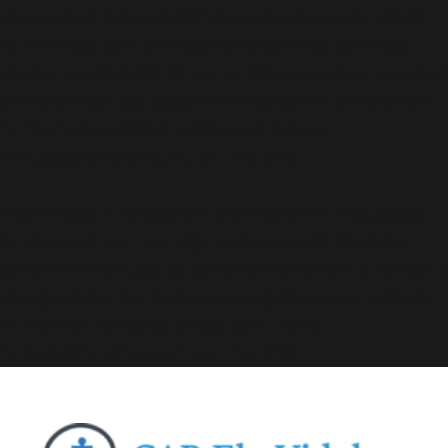
Deprecated
: A função WP_Dependencies->add_data()
foi chamada com um argumento que está
obsoleto
desde a versão 6.9.0! Os comentários condicionais do IE
são ignorados por todos os navegadores compatíveis.
in
/home/elyvidal/elyvidal.com.br/wp-
includes/functions.php
on line
6170
Deprecated
: A função WP_Dependencies->add_data()
foi chamada com um argumento que está
obsoleto
desde a versão 6.9.0! Os comentários condicionais do IE
são ignorados por todos os navegadores compatíveis.
in
/home/elyvidal/elyvidal.com.br/wp-
includes/functions.php
on line
6170