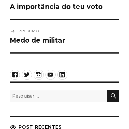
de
A importância do teu voto
Post
anterior:
Post
PRÓXIMO
Medo de militar
Próximo
post:
Facebook
Twitter
Instagram
YouTube
LinkedIn
PES
Pesquisar
por:
POST RECENTES