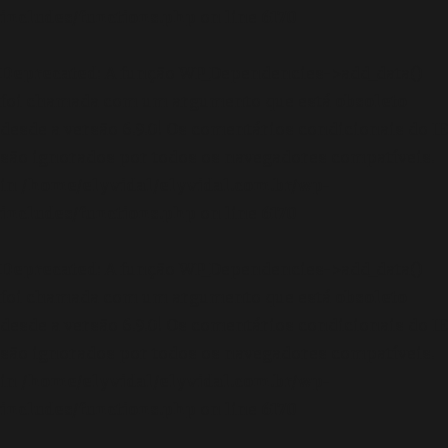
includes/functions.php
on line
6170
Deprecated
: A função WP_Dependencies->add_data()
foi chamada com um argumento que está
obsoleto
desde a versão 6.9.0! Os comentários condicionais do IE
são ignorados por todos os navegadores compatíveis.
in
/home/elyvidal/elyvidal.com.br/wp-
includes/functions.php
on line
6170
Deprecated
: A função WP_Dependencies->add_data()
foi chamada com um argumento que está
obsoleto
desde a versão 6.9.0! Os comentários condicionais do IE
são ignorados por todos os navegadores compatíveis.
in
/home/elyvidal/elyvidal.com.br/wp-
includes/functions.php
on line
6170