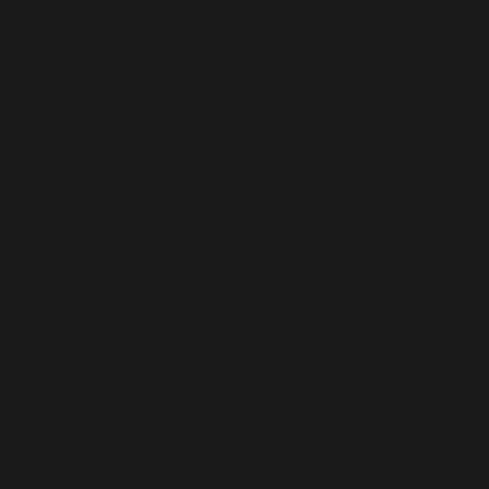
amada
incorretamente
. O carregamento da tradução par
gin ou tema está sendo executado muito cedo. As tradu
 (Esta mensagem foi adicionada na versão 6.7.0.) in
/ho
se WP_Widget em Ad_Injection_Widget está
obsoleto
desd
ons.php
on line
6170
oi chamada com um argumento que está
obsoleto
desde a
ome/elyvidal/elyvidal.com.br/wp-includes/functions
oi chamada com um argumento que está
obsoleto
desde a
ome/elyvidal/elyvidal.com.br/wp-includes/functions
oi chamada com um argumento que está
obsoleto
desde a