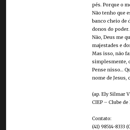
pés. Porque o m
Não tenho que e
banco cheio de d
donos do poder.
Não, Deus me que
majestades e don
Mas isso, não f
simplesmente, o
Pense nisso… Que
nome de Jesus, 
(ap. Ely Silmar 
CIEP – Clube de
Contato:
(41) 98514-8333 (