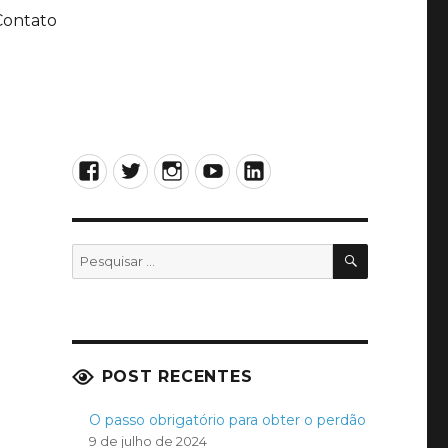
Contato
Facebook
Twitter
Instagram
YouTube
LinkedIn
PESQUISA
Pesquisar
por:
POST RECENTES
O passo obrigatório para obter o perdão
9 de julho de 2024