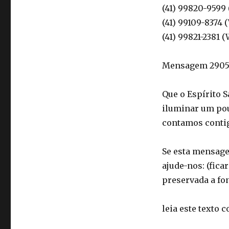
(41) 99820-9599
(41) 99109-8374 
(41) 99821-2381 
Mensagem 290518
Que o Espírito 
iluminar um po
contamos conti
Se esta mensagem
ajude-nos: (fica
preservada a fon
leia este texto 