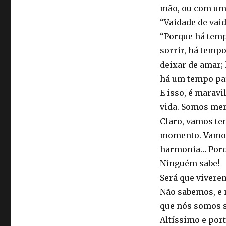
mão, ou com uma
“Vaidade de vaid
“Porque há temp
sorrir, há tempo
deixar de amar; 
há um tempo par
E isso, é maravi
vida. Somos mer
Claro, vamos ten
momento. Vamos t
harmonia… Porq
Ninguém sabe!
Será que vivere
Não sabemos, e 
que nós somos s
Altíssimo e por