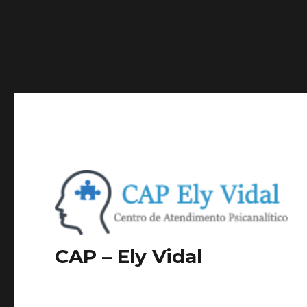
ignorados por todos os navegadores compatíveis. in
/h
Deprecated
: A função WP_Dependencies->add_data() f
ignorados por todos os navegadores compatíveis. in
/h
CAP – Ely Vidal