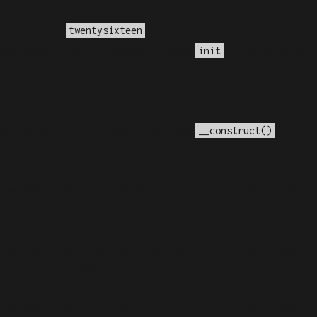
a o domínio
foi ativado muito cedo. Isso
twentysixteen
ções devem ser carregadas na ação
ou mais tarde.
init
me/elyvidal/elyvidal.com.br/wp-
e a versão 4.3.0! Em vez disso, use
. in
__construct()
 versão 6.9.0! Os comentários condicionais do IE são
.php
on line
6170
 versão 6.9.0! Os comentários condicionais do IE são
.php
on line
6170
 versão 6.9.0! Os comentários condicionais do IE são