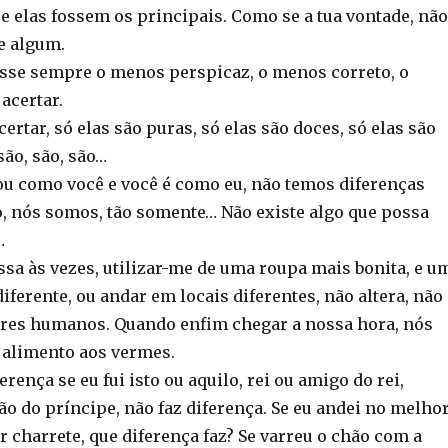
 elas fossem os principais. Como se a tua vontade, não
e algum.
sse sempre o menos perspicaz, o menos correto, o
acertar.
ertar, só elas são puras, só elas são doces, só elas são
são, são, são…
sou como você e você é como eu, não temos diferenças
o, nós somos, tão somente… Não existe algo que possa
…
ssa às vezes, utilizar-me de uma roupa mais bonita, e u
diferente, ou andar em locais diferentes, não altera, não
eres humanos. Quando enfim chegar a nossa hora, nós
 alimento aos vermes.
erença se eu fui isto ou aquilo, rei ou amigo do rei,
o do príncipe, não faz diferença. Se eu andei no melho
or charrete, que diferença faz? Se varreu o chão com a