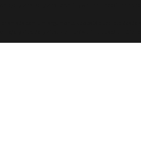
ome/elyvidal/elyvidal.com.br/wp-includes/functions
oi chamada com um argumento que está
obsoleto
desde a
ome/elyvidal/elyvidal.com.br/wp-includes/functions