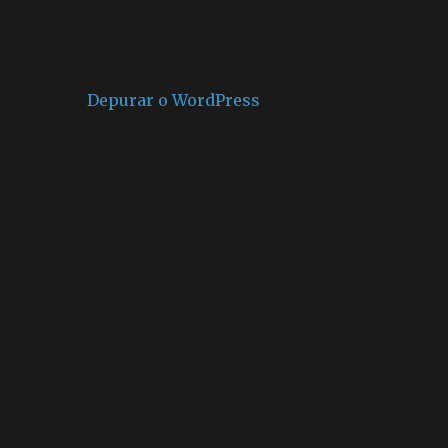
Notice
: A função _load_textdomain_just_in_time foi ch
geralmente é um indicador de que algum código no plu
Leia como
Depurar o WordPress
para mais informações.
includes/functions.php
on line
6170
Deprecated
: O método construtor chamado para a clas
/home/elyvidal/elyvidal.com.br/wp-includes/functi
Deprecated
: A função WP_Dependencies->add_data() f
ignorados por todos os navegadores compatíveis. in
/h
Deprecated
: A função WP_Dependencies->add_data() f
ignorados por todos os navegadores compatíveis. in
/h
Deprecated
: A função WP_Dependencies->add_data() f