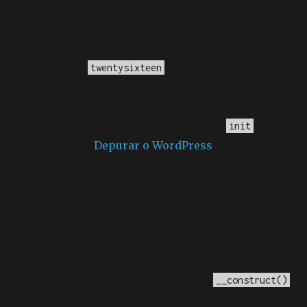
Notice
: A função _load_textdomain_just_in_time foi
chamada
incorretamente
. O carregamento da tradução
para o domínio
foi ativado muito cedo.
twentysixteen
Isso geralmente é um indicador de que algum código
no plugin ou tema está sendo executado muito cedo. As
traduções devem ser carregadas na ação
ou mais
init
tarde. Leia como
Depurar o WordPress
para mais
informações. (Esta mensagem foi adicionada na versão
6.7.0.) in
/home/elyvidal/elyvidal.com.br/wp-
includes/functions.php
on line
6170
Deprecated
: O método construtor chamado para a
classe WP_Widget em Ad_Injection_Widget está
obsoleto
desde a versão 4.3.0! Em vez disso, use
. in
__construct()
/home/elyvidal/elyvidal.com.br/wp-