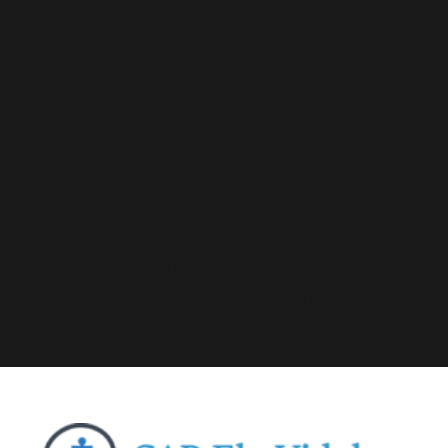
Deprecated
: A função WP_Dependencies->add_data()
foi chamada com um argumento que está
obsoleto
desde a versão 6.9.0! Os comentários condicionais do IE
são ignorados por todos os navegadores compatíveis.
in
/home/elyvidal/elyvidal.com.br/wp-
includes/functions.php
on line
6170
Deprecated
: A função WP_Dependencies->add_data()
foi chamada com um argumento que está
obsoleto
desde a versão 6.9.0! Os comentários condicionais do IE
são ignorados por todos os navegadores compatíveis.
in
/home/elyvidal/elyvidal.com.br/wp-
includes/functions.php
on line
6170