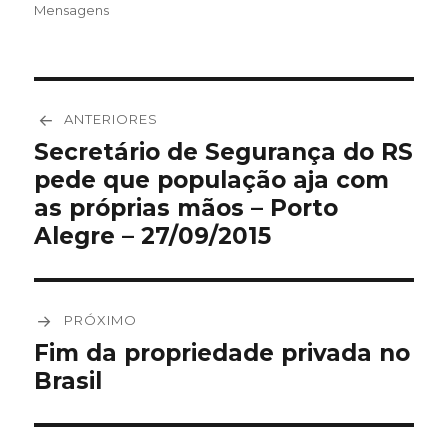
em
Mensagens
Navegação
ANTERIORES
de
Secretário de Segurança do RS
Post
pede que população aja com
anterior:
Post
as próprias mãos – Porto
Alegre – 27/09/2015
PRÓXIMO
Fim da propriedade privada no
Próximo
Brasil
post: