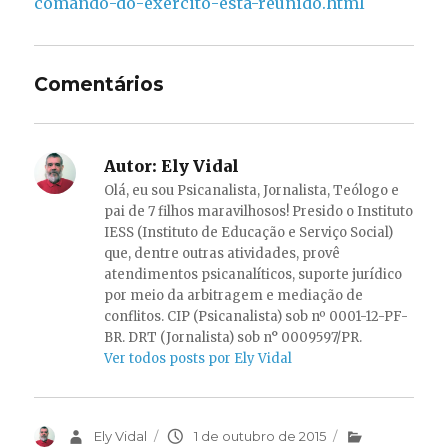
comando-do-exercito-esta-reunido.html
Comentários
Autor:
Ely Vidal
Olá, eu sou Psicanalista, Jornalista, Teólogo e
pai de 7 filhos maravilhosos! Presido o Instituto
IESS (Instituto de Educação e Serviço Social)
que, dentre outras atividades, provê
atendimentos psicanalíticos, suporte jurídico
por meio da arbitragem e mediação de
conflitos. CIP (Psicanalista) sob nº 0001-12-PF-
BR. DRT (Jornalista) sob n° 0009597/PR.
Ver todos posts por Ely Vidal
Autor
Ely Vidal
Publicado
1 de outubro de 2015
Categorias