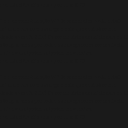
includes/functions.php
on line
6170
Deprecated
: A função WP_Dependencies->add_data()
foi chamada com um argumento que está
obsoleto
desde a versão 6.9.0! Os comentários condicionais do IE
são ignorados por todos os navegadores compatíveis.
in
/home/elyvidal/elyvidal.com.br/wp-
includes/functions.php
on line
6170
Deprecated
: A função WP_Dependencies->add_data()
foi chamada com um argumento que está
obsoleto
desde a versão 6.9.0! Os comentários condicionais do IE
são ignorados por todos os navegadores compatíveis.
in
/home/elyvidal/elyvidal.com.br/wp-
includes/functions.php
on line
6170