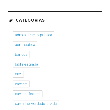
CATEGORIAS
administracao-publica
aeronautica
bancos
biblia-sagrada
blm
camara
camara-federal
caminho-verdade-e-vida