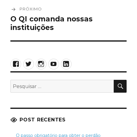
PRÓXIMO
O QI comanda nossas
Próximo
instituições
post:
Facebook
Twitter
Instagram
YouTube
LinkedIn
PES
Pesquisar
por:
POST RECENTES
O passo obrigatório para obter o perdão