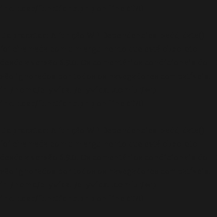
includes/functions.php
on line
6170
Deprecated
: A função WP_Dependencies->add_data()
foi chamada com um argumento que está
obsoleto
desde a versão 6.9.0! Os comentários condicionais do IE
são ignorados por todos os navegadores compatíveis.
in
/home/elyvidal/elyvidal.com.br/wp-
includes/functions.php
on line
6170
Deprecated
: A função WP_Dependencies->add_data()
foi chamada com um argumento que está
obsoleto
desde a versão 6.9.0! Os comentários condicionais do IE
são ignorados por todos os navegadores compatíveis.
in
/home/elyvidal/elyvidal.com.br/wp-
includes/functions.php
on line
6170