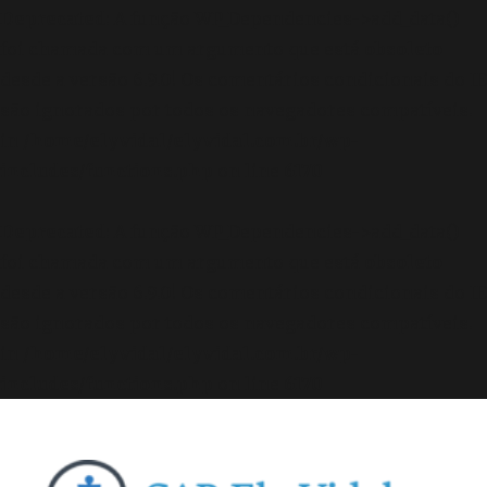
Deprecated
: A função WP_Dependencies->add_data()
foi chamada com um argumento que está
obsoleto
desde a versão 6.9.0! Os comentários condicionais do IE
são ignorados por todos os navegadores compatíveis.
in
/home/elyvidal/elyvidal.com.br/wp-
includes/functions.php
on line
6170
Deprecated
: A função WP_Dependencies->add_data()
foi chamada com um argumento que está
obsoleto
desde a versão 6.9.0! Os comentários condicionais do IE
são ignorados por todos os navegadores compatíveis.
in
/home/elyvidal/elyvidal.com.br/wp-
includes/functions.php
on line
6170