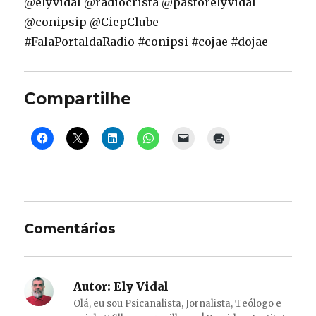
@elyvidal @radiocrista @pastorelyvidal
@conipsip @CiepClube
#FalaPortaldaRadio #conipsi #cojae #dojae
Compartilhe
Comentários
Autor:
Ely Vidal
Olá, eu sou Psicanalista, Jornalista, Teólogo e