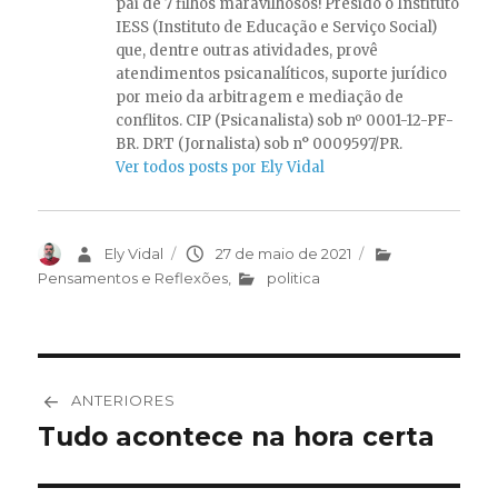
pai de 7 filhos maravilhosos! Presido o Instituto
IESS (Instituto de Educação e Serviço Social)
que, dentre outras atividades, provê
atendimentos psicanalíticos, suporte jurídico
por meio da arbitragem e mediação de
conflitos. CIP (Psicanalista) sob nº 0001-12-PF-
BR. DRT (Jornalista) sob n° 0009597/PR.
Ver todos posts por Ely Vidal
Autor
Ely Vidal
Publicado
27 de maio de 2021
Categorias
em
Pensamentos e Reflexões
,
politica
Navegação
ANTERIORES
de
Tudo acontece na hora certa
Post
anterior:
Post