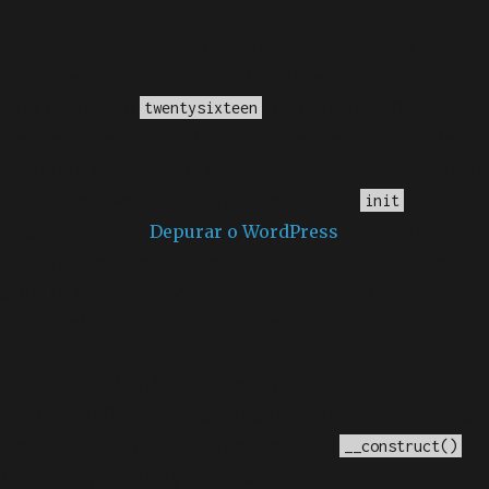
Notice
: A função _load_textdomain_just_in_time foi
chamada
incorretamente
. O carregamento da tradução
para o domínio
foi ativado muito cedo.
twentysixteen
Isso geralmente é um indicador de que algum código
no plugin ou tema está sendo executado muito cedo. As
traduções devem ser carregadas na ação
ou mais
init
tarde. Leia como
Depurar o WordPress
para mais
informações. (Esta mensagem foi adicionada na versão
6.7.0.) in
/home/elyvidal/elyvidal.com.br/wp-
includes/functions.php
on line
6170
Deprecated
: O método construtor chamado para a
classe WP_Widget em Ad_Injection_Widget está
obsoleto
desde a versão 4.3.0! Em vez disso, use
. in
__construct()
/home/elyvidal/elyvidal.com.br/wp-