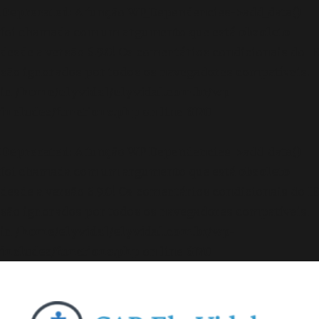
Deprecated
: A função WP_Dependencies->add_data()
foi chamada com um argumento que está
obsoleto
desde a versão 6.9.0! Os comentários condicionais do IE
são ignorados por todos os navegadores compatíveis.
in
/home/elyvidal/elyvidal.com.br/wp-
includes/functions.php
on line
6170
Deprecated
: A função WP_Dependencies->add_data()
foi chamada com um argumento que está
obsoleto
desde a versão 6.9.0! Os comentários condicionais do IE
são ignorados por todos os navegadores compatíveis.
in
/home/elyvidal/elyvidal.com.br/wp-
includes/functions.php
on line
6170