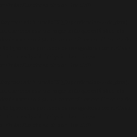
includes/functions.php
on line
6170
Deprecated
: A função WP_Dependencies->add_data()
foi chamada com um argumento que está
obsoleto
desde a versão 6.9.0! Os comentários condicionais do IE
são ignorados por todos os navegadores compatíveis.
in
/home/elyvidal/elyvidal.com.br/wp-
includes/functions.php
on line
6170
Deprecated
: A função WP_Dependencies->add_data()
foi chamada com um argumento que está
obsoleto
desde a versão 6.9.0! Os comentários condicionais do IE
são ignorados por todos os navegadores compatíveis.
in
/home/elyvidal/elyvidal.com.br/wp-
includes/functions.php
on line
6170