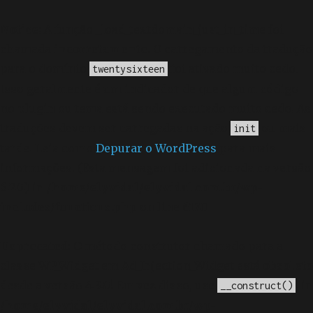
Notice
: A função _load_textdomain_just_in_time foi
chamada
incorretamente
. O carregamento da tradução
para o domínio
foi ativado muito cedo.
twentysixteen
Isso geralmente é um indicador de que algum código
no plugin ou tema está sendo executado muito cedo. As
traduções devem ser carregadas na ação
ou mais
init
tarde. Leia como
Depurar o WordPress
para mais
informações. (Esta mensagem foi adicionada na versão
6.7.0.) in
/home/elyvidal/elyvidal.com.br/wp-
includes/functions.php
on line
6170
Deprecated
: O método construtor chamado para a
classe WP_Widget em Ad_Injection_Widget está
obsoleto
desde a versão 4.3.0! Em vez disso, use
. in
__construct()
/home/elyvidal/elyvidal.com.br/wp-