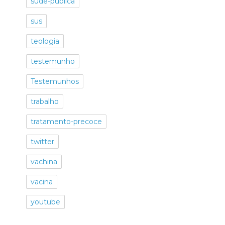
sude-publica
sus
teologia
testemunho
Testemunhos
trabalho
tratamento-precoce
twitter
vachina
vacina
youtube