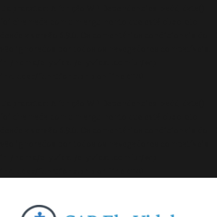
Deprecated
: A função WP_Dependencies->add_data()
foi chamada com um argumento que está
obsoleto
desde a versão 6.9.0! Os comentários condicionais do IE
são ignorados por todos os navegadores compatíveis.
in
/home/elyvidal/elyvidal.com.br/wp-
includes/functions.php
on line
6170
Deprecated
: A função WP_Dependencies->add_data()
foi chamada com um argumento que está
obsoleto
desde a versão 6.9.0! Os comentários condicionais do IE
são ignorados por todos os navegadores compatíveis.
in
/home/elyvidal/elyvidal.com.br/wp-
includes/functions.php
on line
6170