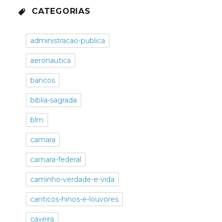
CATEGORIAS
administracao-publica
aeronautica
bancos
biblia-sagrada
blm
camara
camara-federal
caminho-verdade-e-vida
canticos-hinos-e-louvores
caveira