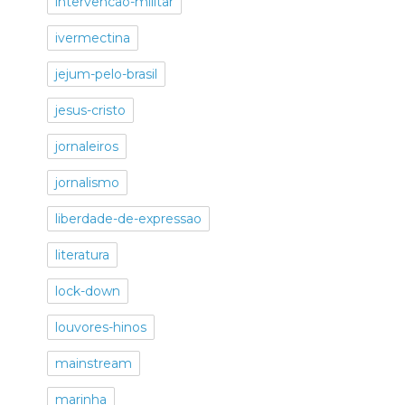
intervencao-militar
ivermectina
jejum-pelo-brasil
jesus-cristo
jornaleiros
jornalismo
liberdade-de-expressao
literatura
lock-down
louvores-hinos
mainstream
marinha