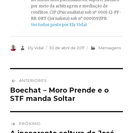
por meio da arbitragem e mediação de
conflitos. CIP (Psicanalista) sob nº 0001-12-PF-
BR. DRT (Jornalista) sob n° 0009597/PR.
Ver todos posts por Ely Vidal
Autor
Ely Vidal
Publicado
30 de abril de 2017
Categorias
Mensagens
em
Navegação
ANTERIORES
de
Boechat – Moro Prende e o
Post
STF manda Soltar
anterior:
Post
PRÓXIMO