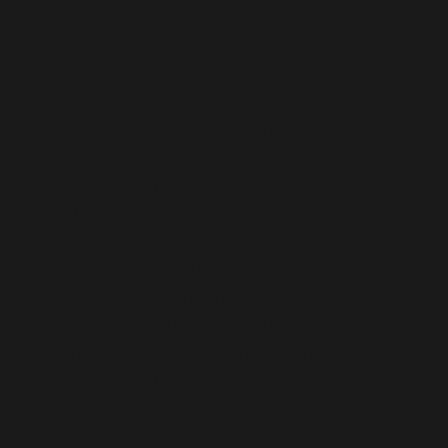
includes/functions.php
on line
6170
Deprecated
: A função WP_Dependencies->add_data()
foi chamada com um argumento que está
obsoleto
desde a versão 6.9.0! Os comentários condicionais do IE
são ignorados por todos os navegadores compatíveis.
in
/home/elyvidal/elyvidal.com.br/wp-
includes/functions.php
on line
6170
Deprecated
: A função WP_Dependencies->add_data()
foi chamada com um argumento que está
obsoleto
desde a versão 6.9.0! Os comentários condicionais do IE
são ignorados por todos os navegadores compatíveis.
in
/home/elyvidal/elyvidal.com.br/wp-
includes/functions.php
on line
6170