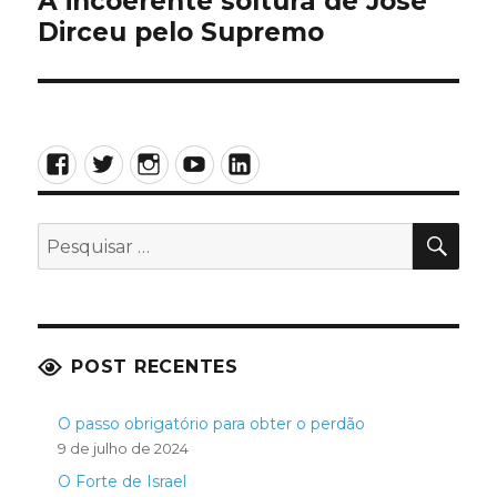
A incoerente soltura de José
Próximo
Dirceu pelo Supremo
post:
Facebook
Twitter
Instagram
YouTube
LinkedIn
PES
Pesquisar
por:
POST RECENTES
O passo obrigatório para obter o perdão
9 de julho de 2024
O Forte de Israel