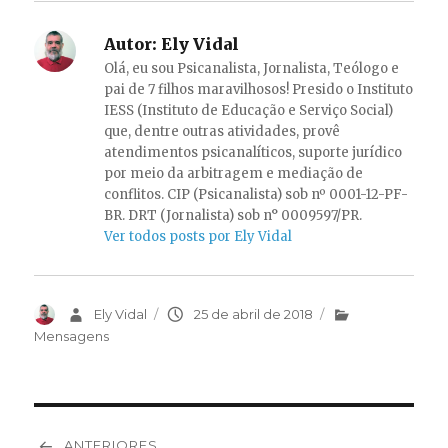
Autor:
Ely Vidal
Olá, eu sou Psicanalista, Jornalista, Teólogo e
pai de 7 filhos maravilhosos! Presido o Instituto
IESS (Instituto de Educação e Serviço Social)
que, dentre outras atividades, provê
atendimentos psicanalíticos, suporte jurídico
por meio da arbitragem e mediação de
conflitos. CIP (Psicanalista) sob nº 0001-12-PF-
BR. DRT (Jornalista) sob n° 0009597/PR.
Ver todos posts por Ely Vidal
Autor
Ely Vidal
Publicado
25 de abril de 2018
Categorias
em
Mensagens
Navegação
ANTERIORES