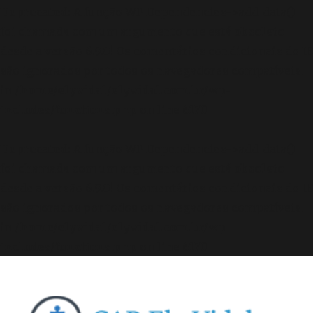
Deprecated
: A função WP_Dependencies->add_data()
foi chamada com um argumento que está
obsoleto
desde a versão 6.9.0! Os comentários condicionais do IE
são ignorados por todos os navegadores compatíveis.
in
/home/elyvidal/elyvidal.com.br/wp-
includes/functions.php
on line
6170
Deprecated
: A função WP_Dependencies->add_data()
foi chamada com um argumento que está
obsoleto
desde a versão 6.9.0! Os comentários condicionais do IE
são ignorados por todos os navegadores compatíveis.
in
/home/elyvidal/elyvidal.com.br/wp-
includes/functions.php
on line
6170