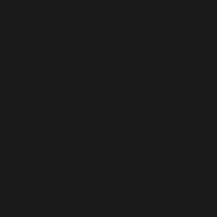
includes/functions.php
on line
6170
Deprecated
: A função WP_Dependencies->add_data()
foi chamada com um argumento que está
obsoleto
desde a versão 6.9.0! Os comentários condicionais do IE
são ignorados por todos os navegadores compatíveis.
in
/home/elyvidal/elyvidal.com.br/wp-
includes/functions.php
on line
6170
Deprecated
: A função WP_Dependencies->add_data()
foi chamada com um argumento que está
obsoleto
desde a versão 6.9.0! Os comentários condicionais do IE
são ignorados por todos os navegadores compatíveis.
in
/home/elyvidal/elyvidal.com.br/wp-
includes/functions.php
on line
6170