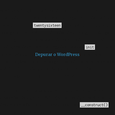
Notice
: A função _load_textdomain_just_in_time foi
chamada
incorretamente
. O carregamento da tradução
para o domínio
foi ativado muito cedo.
twentysixteen
Isso geralmente é um indicador de que algum código
no plugin ou tema está sendo executado muito cedo. As
traduções devem ser carregadas na ação
ou mais
init
tarde. Leia como
Depurar o WordPress
para mais
informações. (Esta mensagem foi adicionada na versão
6.7.0.) in
/home/elyvidal/elyvidal.com.br/wp-
includes/functions.php
on line
6170
Deprecated
: O método construtor chamado para a
classe WP_Widget em Ad_Injection_Widget está
obsoleto
desde a versão 4.3.0! Em vez disso, use
. in
__construct()
/home/elyvidal/elyvidal.com.br/wp-