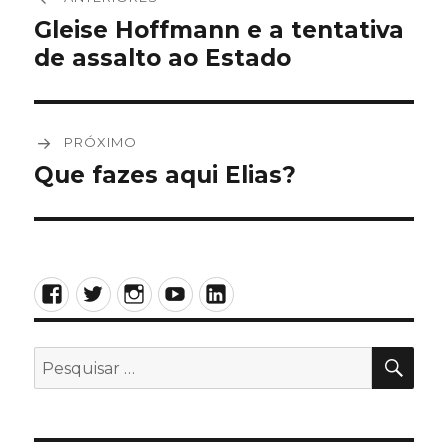
de
Gleise Hoffmann e a tentativa
Post
de assalto ao Estado
anterior:
Post
PRÓXIMO
Que fazes aqui Elias?
Próximo
post:
Facebook
Twitter
Instagram
YouTube
LinkedIn
PES
Pesquisar
por: