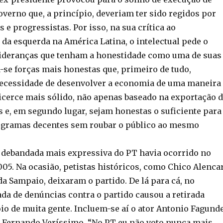
verno que, a princípio, deveriam ter sido regidos por
s e progressistas. Por isso, na sua crítica ao
a esquerda na América Latina, o intelectual pede o
ideranças que tenham a honestidade como uma de suas
-se forças mais honestas que, primeiro de tudo,
ecessidade de desenvolver a economia de uma maneira
icerce mais sólido, não apenas baseado na exportação 
 e, em segundo lugar, sejam honestas o suficiente para
ogramas decentes sem roubar o público ao mesmo
 a debandada mais expressiva do PT havia ocorrido no
05. Na ocasião, petistas históricos, como Chico Alenca
da Sampaio, deixaram o partido. De lá para cá, no
ada de denúncias contra o partido causou a retirada
oio de muita gente. Incluem-se aí o ator Antonio Fagund
is Fernando Veríssimo. “No PT eu não voto nunca mais.