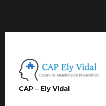
ignorados por todos os navegadores compatíveis. in
/h
Deprecated
: A função WP_Dependencies->add_data() f
ignorados por todos os navegadores compatíveis. in
/h
CAP – Ely Vidal