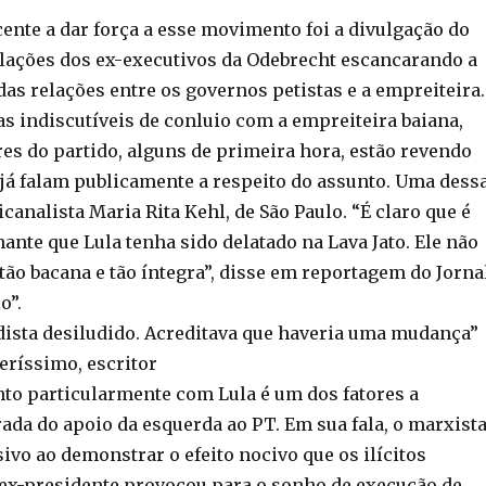
ente a dar força a esse movimento foi a divulgação do
lações dos ex-executivos da Odebrecht escancarando a
as relações entre os governos petistas e a empreiteira.
as indiscutíveis de conluio com a empreiteira baiana,
es do partido, alguns de primeira hora, estão revendo
 já falam publicamente a respeito do assunto. Uma dess
icanalista Maria Rita Kehl, de São Paulo. “É claro que é
nte que Lula tenha sido delatado na Lava Jato. Ele não
tão bacana e tão íntegra”, disse em reportagem do Jorna
o”.
ista desiludido. Acreditava que haveria uma mudança”
eríssimo, escritor
o particularmente com Lula é um dos fatores a
rada do apoio da esquerda ao PT. Em sua fala, o marxist
vo ao demonstrar o efeito nocivo que os ilícitos
ex-presidente provocou para o sonho de execução de