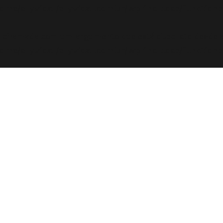
ome/elyvidal/elyvidal.com.br/wp-includes/functions
oi chamada com um argumento que está
obsoleto
desde a
ome/elyvidal/elyvidal.com.br/wp-includes/functions