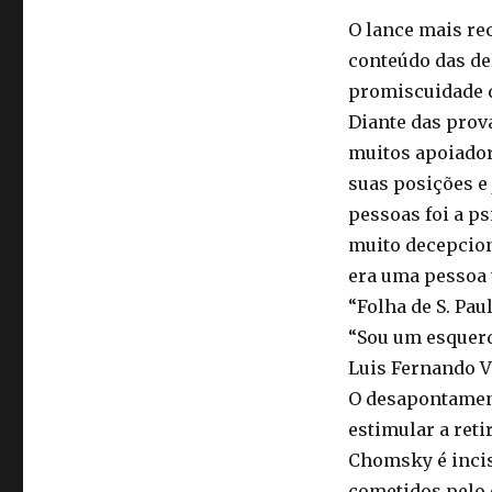
O lance mais rec
conteúdo das de
promiscuidade d
Diante das prov
muitos apoiador
suas posições e
pessoas foi a ps
muito decepciona
era uma pessoa 
“Folha de S. Paul
“Sou um esquerd
Luis Fernando V
O desapontament
estimular a reti
Chomsky é incisi
cometidos pelo 