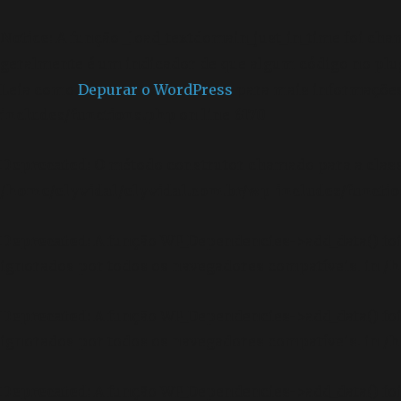
Notice
: A função _load_textdomain_just_in_time foi ch
geralmente é um indicador de que algum código no plu
Leia como
Depurar o WordPress
para mais informações.
includes/functions.php
on line
6170
Deprecated
: O método construtor chamado para a clas
/home/elyvidal/elyvidal.com.br/wp-includes/functi
Deprecated
: A função WP_Dependencies->add_data() f
ignorados por todos os navegadores compatíveis. in
/h
Deprecated
: A função WP_Dependencies->add_data() f
ignorados por todos os navegadores compatíveis. in
/h
Deprecated
: A função WP_Dependencies->add_data() f