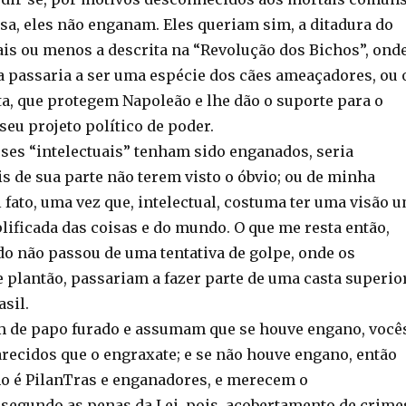
a, eles não enganam. Eles queriam sim, a ditadura do
ais ou menos a descrita na “Revolução dos Bichos”, ond
ca passaria a ser uma espécie dos cães ameaçadores, ou 
a, que protegem Napoleão e lhe dão o suporte para o
eu projeto político de poder.
sses “intelectuais” tenham sido enganados, seria
s de sua parte não terem visto o óbvio; ou de minha
l fato, uma vez que, intelectual, costuma ter uma visão 
ificada das coisas e do mundo. O que me resta então,
do não passou de uma tentativa de golpe, onde os
e plantão, passariam a fazer parte de uma casta superior
asil.
m de papo furado e assumam que se houve engano, você
recidos que o engraxate; e se não houve engano, então
 é PilanTras e enganadores, e merecem o
egundo as penas da Lei, pois, acobertamento de crime