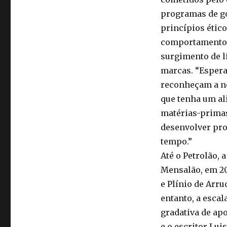
programas de go
princípios ético
comportamento d
surgimento de l
marcas. “Espera
reconheçam a n
que tenha um al
matérias-primas
desenvolver pr
tempo.”
Até o Petrolão,
Mensalão, em 20
e Plínio de Arru
entanto, a escal
gradativa de ap
e o escritor Lu