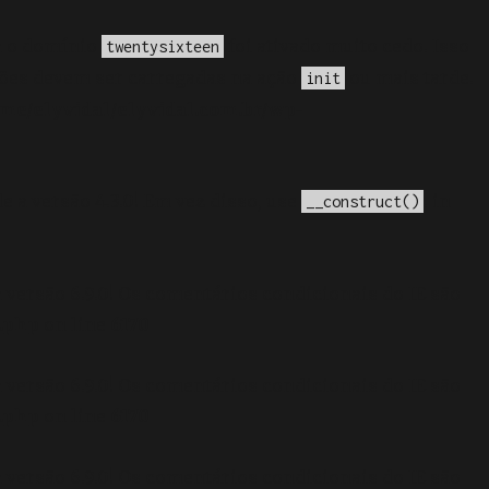
a o domínio
foi ativado muito cedo. Isso
twentysixteen
ções devem ser carregadas na ação
ou mais tarde.
init
me/elyvidal/elyvidal.com.br/wp-
e a versão 4.3.0! Em vez disso, use
. in
__construct()
 versão 6.9.0! Os comentários condicionais do IE são
.php
on line
6170
 versão 6.9.0! Os comentários condicionais do IE são
.php
on line
6170
 versão 6.9.0! Os comentários condicionais do IE são