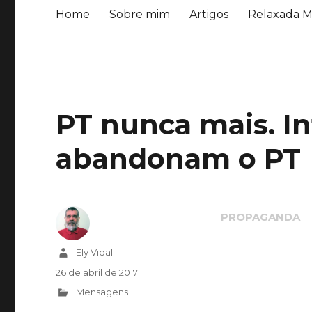
Home
Sobre mim
Artigos
Relaxada M
PT nunca mais. In
abandonam o PT
Autor
Ely Vidal
Publicado
26 de abril de 2017
em
Categorias
Mensagens