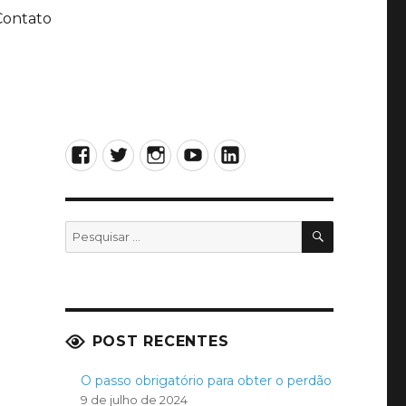
Contato
Facebook
Twitter
Instagram
YouTube
LinkedIn
PESQUISA
Pesquisar
por:
POST RECENTES
O passo obrigatório para obter o perdão
9 de julho de 2024