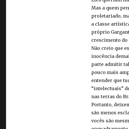
Mas a quem pens
proletariado, m
a classe artísti
próprio Gargant
crescimento do s
Não creio que e
inocência demai
parte admitir ta
pouco mais ampl
entender que tu
“intelectuais” d
nas terras do Br
Portanto, deixe
são menos escla
vocês são mesmo
enquadramento s