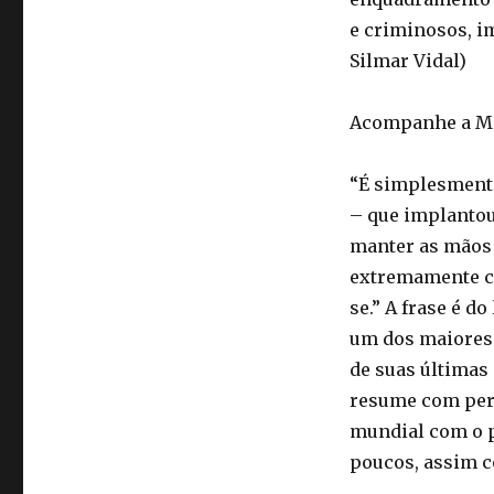
e criminosos, im
Silmar Vidal)
Acompanhe a Ma
“É simplesmente
– que implantou
manter as mãos f
extremamente co
se.” A frase é d
um dos maiores 
de suas últimas 
resume com perf
mundial com o pa
poucos, assim c