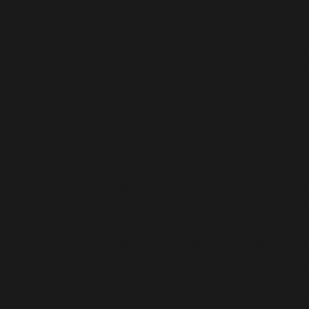
amada
incorretamente
. O carregamento da tradução par
gin ou tema está sendo executado muito cedo. As tradu
 (Esta mensagem foi adicionada na versão 6.7.0.) in
/ho
se WP_Widget em Ad_Injection_Widget está
obsoleto
desd
ons.php
on line
6170
oi chamada com um argumento que está
obsoleto
desde a
ome/elyvidal/elyvidal.com.br/wp-includes/functions
oi chamada com um argumento que está
obsoleto
desde a
ome/elyvidal/elyvidal.com.br/wp-includes/functions
oi chamada com um argumento que está
obsoleto
desde a