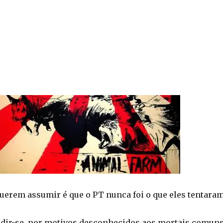
querem assumir é que o PT nunca foi o que eles tentara
udir-se, por motivos desconhecidos aos mortais comun