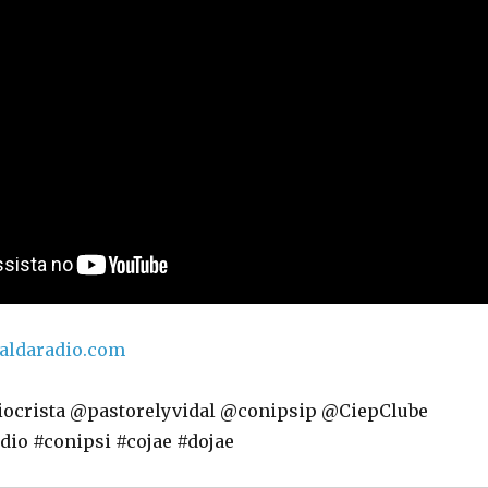
taldaradio.com
iocrista @pastorelyvidal @conipsip @CiepClube
dio #conipsi #cojae #dojae