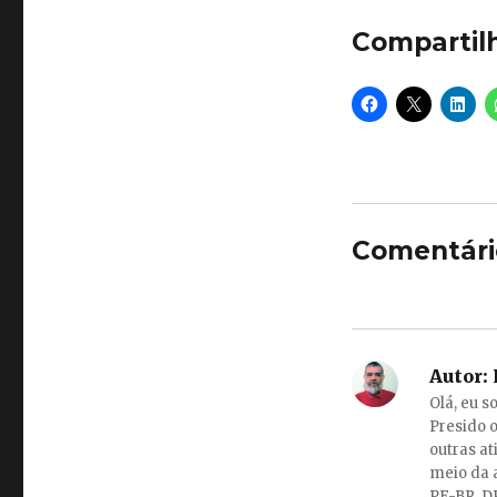
Compartil
Comentári
Autor:
Olá, eu s
Presido o
outras at
meio da a
PF-BR. DR