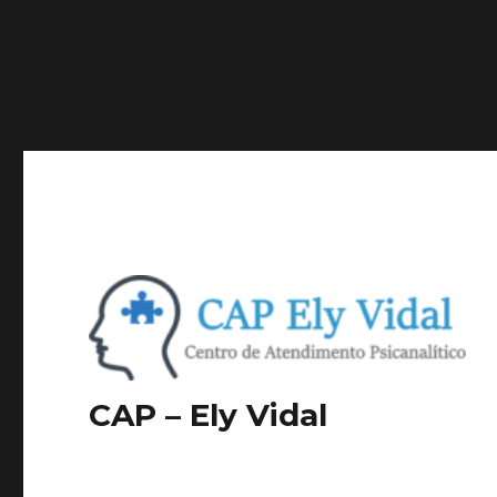
ignorados por todos os navegadores compatíveis. in
/h
Deprecated
: A função WP_Dependencies->add_data() f
ignorados por todos os navegadores compatíveis. in
/h
CAP – Ely Vidal