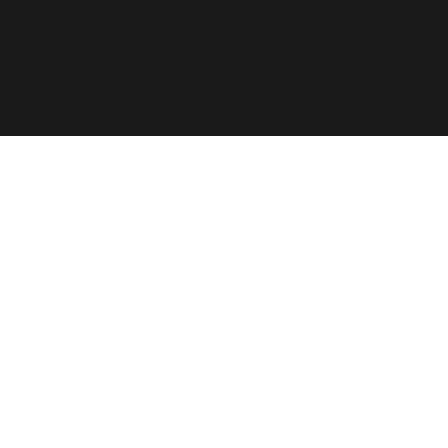
ome/elyvidal/elyvidal.com.br/wp-includes/functions
oi chamada com um argumento que está
obsoleto
desde a
ome/elyvidal/elyvidal.com.br/wp-includes/functions