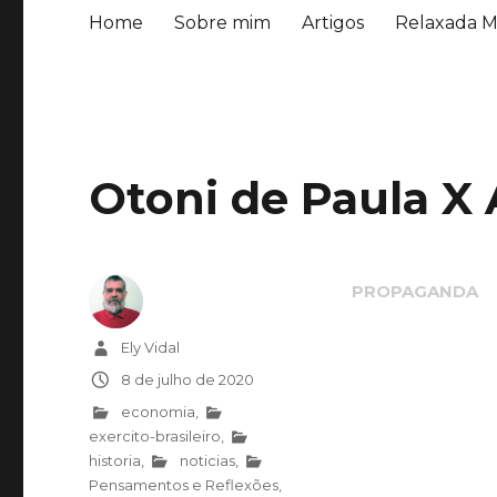
Home
Sobre mim
Artigos
Relaxada M
Otoni de Paula X
Autor
Ely Vidal
Publicado
8 de julho de 2020
em
Categorias
economia
,
exercito-brasileiro
,
historia
,
noticias
,
Pensamentos e Reflexões
,