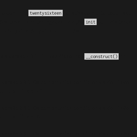
a o domínio
foi ativado muito cedo. Isso
twentysixteen
ções devem ser carregadas na ação
ou mais tarde.
init
me/elyvidal/elyvidal.com.br/wp-
e a versão 4.3.0! Em vez disso, use
. in
__construct()
 versão 6.9.0! Os comentários condicionais do IE são
.php
on line
6170
 versão 6.9.0! Os comentários condicionais do IE são
.php
on line
6170
 versão 6.9.0! Os comentários condicionais do IE são