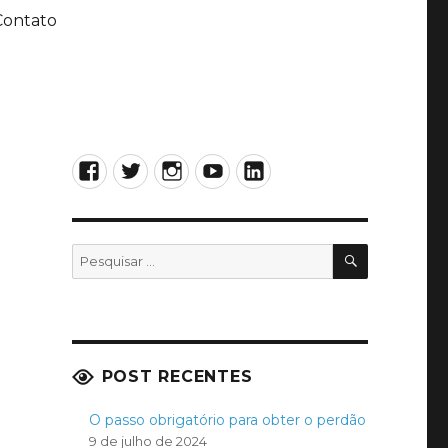
Contato
Facebook
Twitter
Instagram
YouTube
LinkedIn
PESQUISA
Pesquisar
por:
POST RECENTES
O passo obrigatório para obter o perdão
9 de julho de 2024