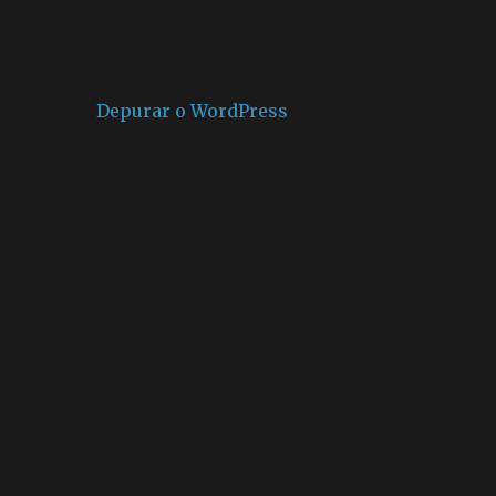
Notice
: A função _load_textdomain_just_in_time foi ch
geralmente é um indicador de que algum código no plu
Leia como
Depurar o WordPress
para mais informações.
includes/functions.php
on line
6170
Deprecated
: O método construtor chamado para a clas
/home/elyvidal/elyvidal.com.br/wp-includes/functi
Deprecated
: A função WP_Dependencies->add_data() f
ignorados por todos os navegadores compatíveis. in
/h
Deprecated
: A função WP_Dependencies->add_data() f
ignorados por todos os navegadores compatíveis. in
/h
Deprecated
: A função WP_Dependencies->add_data() f