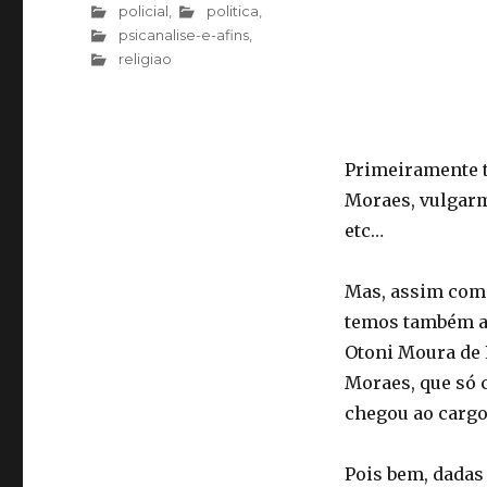
policial
,
politica
,
psicanalise-e-afins
,
religiao
Primeiramente t
Moraes, vulgarm
etc…
Mas, assim com
temos também a
Otoni Moura de 
Moraes, que só c
chegou ao cargo,
Pois bem, dadas