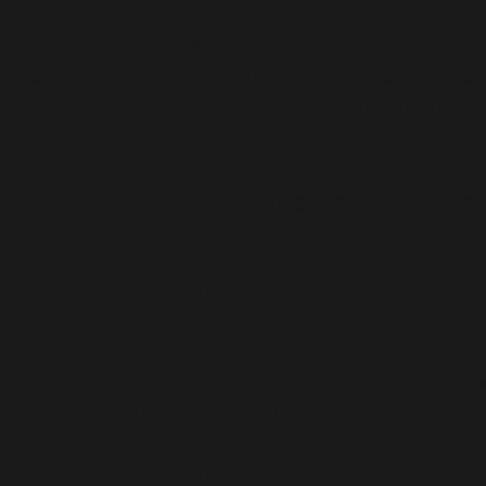
amada
incorretamente
. O carregamento da tradução par
gin ou tema está sendo executado muito cedo. As tradu
 (Esta mensagem foi adicionada na versão 6.7.0.) in
/ho
se WP_Widget em Ad_Injection_Widget está
obsoleto
desd
ons.php
on line
6170
oi chamada com um argumento que está
obsoleto
desde a
ome/elyvidal/elyvidal.com.br/wp-includes/functions
oi chamada com um argumento que está
obsoleto
desde a
ome/elyvidal/elyvidal.com.br/wp-includes/functions
oi chamada com um argumento que está
obsoleto
desde a