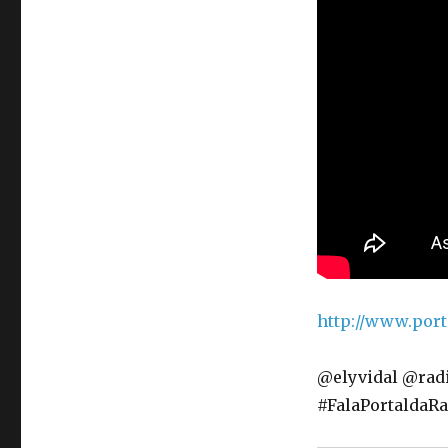
http://www.por
@elyvidal @rad
#FalaPortaldaRa