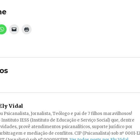
he
os
Ely Vidal
ou Psicanalista, Jornalista, Teólogo e pai de 7 filhos maravilhosos!
 Instituto IESS (Instituto de Educação e Serviço Social) que, dentre
ividades, provê atendimentos psicanalíticos, suporte jurídico por
rbitragem e mediação de conflitos. CIP (Psicanalista) sob nº 0001-1
T (Jornalista) sob n° 0009597/PR.
Ver todos posts por Ely Vidal