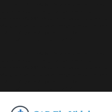
Deprecated
: A função WP_Dependencies->add_data()
foi chamada com um argumento que está
obsoleto
desde a versão 6.9.0! Os comentários condicionais do IE
são ignorados por todos os navegadores compatíveis.
in
/home/elyvidal/elyvidal.com.br/wp-
includes/functions.php
on line
6170
Deprecated
: A função WP_Dependencies->add_data()
foi chamada com um argumento que está
obsoleto
desde a versão 6.9.0! Os comentários condicionais do IE
são ignorados por todos os navegadores compatíveis.
in
/home/elyvidal/elyvidal.com.br/wp-
includes/functions.php
on line
6170