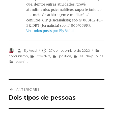
que, dentre outras atividades, provê
atendimentos psicanalíticos, suporte jurídico
por meio da arbitragem e mediação de
conflitos. CIP (Psicanalista) sob nº 0001-12-PF-
BR. DRT (Jornalista) sob n° 0009597/PR.
Ver todos posts por Ely Vidal
Autor
Ely Vidal
Publicado
27 de novembro de 2020
Categorias
em
comunismo
,
covid-19
,
politica
,
saude-publica
,
vachina
Navegação
ANTERIORES
de
Dois tipos de pessoas
Post
anterior:
Post