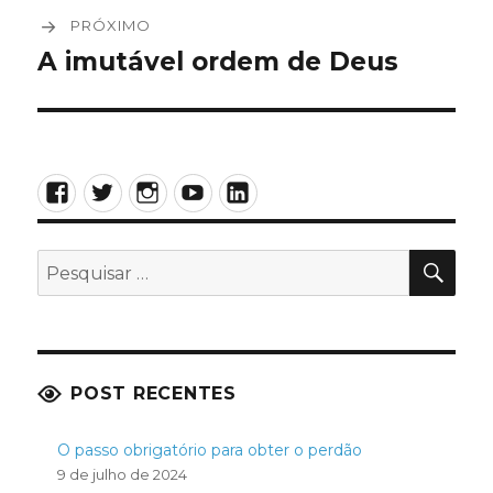
PRÓXIMO
A imutável ordem de Deus
Próximo
post:
Facebook
Twitter
Instagram
YouTube
LinkedIn
PES
Pesquisar
por:
POST RECENTES
O passo obrigatório para obter o perdão
9 de julho de 2024