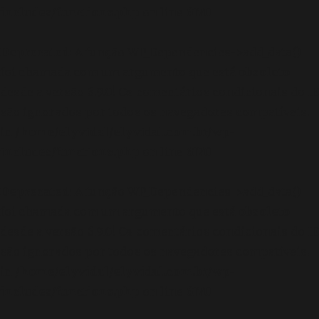
includes/functions.php
on line
6170
Deprecated
: A função WP_Dependencies->add_data()
foi chamada com um argumento que está
obsoleto
desde a versão 6.9.0! Os comentários condicionais do IE
são ignorados por todos os navegadores compatíveis.
in
/home/elyvidal/elyvidal.com.br/wp-
includes/functions.php
on line
6170
Deprecated
: A função WP_Dependencies->add_data()
foi chamada com um argumento que está
obsoleto
desde a versão 6.9.0! Os comentários condicionais do IE
são ignorados por todos os navegadores compatíveis.
in
/home/elyvidal/elyvidal.com.br/wp-
includes/functions.php
on line
6170