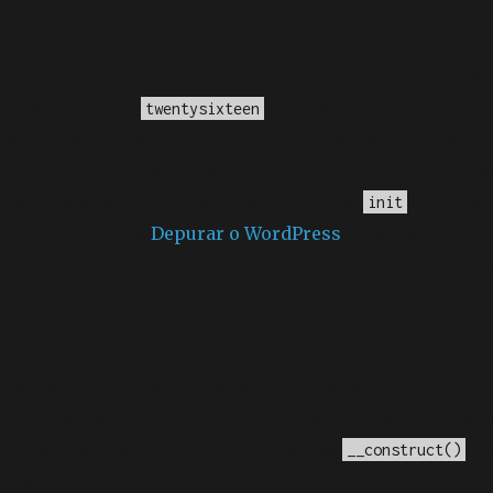
Notice
: A função _load_textdomain_just_in_time foi
chamada
incorretamente
. O carregamento da tradução
para o domínio
foi ativado muito cedo.
twentysixteen
Isso geralmente é um indicador de que algum código
no plugin ou tema está sendo executado muito cedo. As
traduções devem ser carregadas na ação
ou mais
init
tarde. Leia como
Depurar o WordPress
para mais
informações. (Esta mensagem foi adicionada na versão
6.7.0.) in
/home/elyvidal/elyvidal.com.br/wp-
includes/functions.php
on line
6170
Deprecated
: O método construtor chamado para a
classe WP_Widget em Ad_Injection_Widget está
obsoleto
desde a versão 4.3.0! Em vez disso, use
. in
__construct()
/home/elyvidal/elyvidal.com.br/wp-