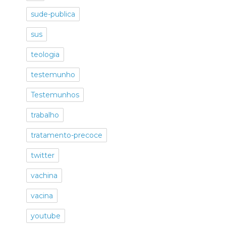
sude-publica
sus
teologia
testemunho
Testemunhos
trabalho
tratamento-precoce
twitter
vachina
vacina
youtube