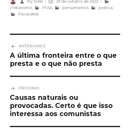
Autor
Ely Vidal
Publicado
25 de outubro de 2022
Categorias
em
cristianismo
,
FFAA
,
pensamentos
,
politica
,
Psicanálise
Navegação
ANTERIORES
de
A última fronteira entre o que
Post
presta e o que não presta
anterior:
Post
PRÓXIMO
Causas naturais ou
Próximo
provocadas. Certo é que isso
post:
interessa aos comunistas