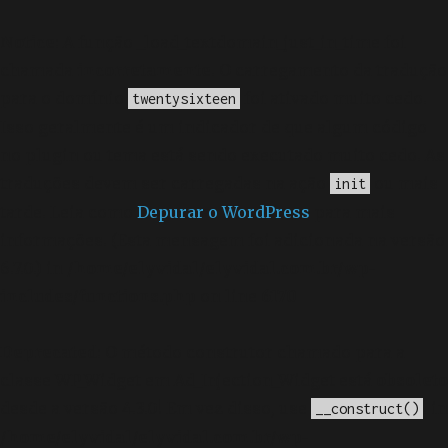
Notice
: A função _load_textdomain_just_in_time foi
chamada
incorretamente
. O carregamento da tradução
para o domínio
foi ativado muito cedo.
twentysixteen
Isso geralmente é um indicador de que algum código
no plugin ou tema está sendo executado muito cedo. As
traduções devem ser carregadas na ação
ou mais
init
tarde. Leia como
Depurar o WordPress
para mais
informações. (Esta mensagem foi adicionada na versão
6.7.0.) in
/home/elyvidal/elyvidal.com.br/wp-
includes/functions.php
on line
6170
Deprecated
: O método construtor chamado para a
classe WP_Widget em Ad_Injection_Widget está
obsoleto
desde a versão 4.3.0! Em vez disso, use
. in
__construct()
/home/elyvidal/elyvidal.com.br/wp-