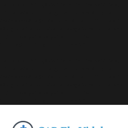
Deprecated
: A função WP_Dependencies->add_data()
foi chamada com um argumento que está
obsoleto
desde a versão 6.9.0! Os comentários condicionais do IE
são ignorados por todos os navegadores compatíveis.
in
/home/elyvidal/elyvidal.com.br/wp-
includes/functions.php
on line
6170
Deprecated
: A função WP_Dependencies->add_data()
foi chamada com um argumento que está
obsoleto
desde a versão 6.9.0! Os comentários condicionais do IE
são ignorados por todos os navegadores compatíveis.
in
/home/elyvidal/elyvidal.com.br/wp-
includes/functions.php
on line
6170