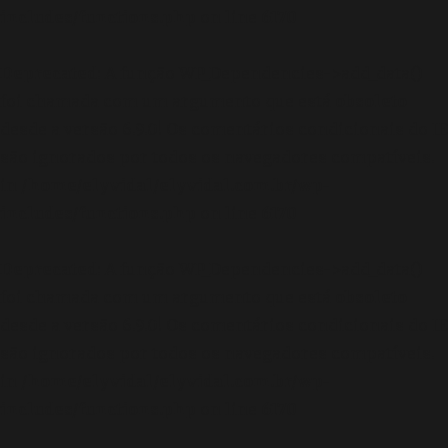
includes/functions.php
on line
6170
Deprecated
: A função WP_Dependencies->add_data()
foi chamada com um argumento que está
obsoleto
desde a versão 6.9.0! Os comentários condicionais do IE
são ignorados por todos os navegadores compatíveis.
in
/home/elyvidal/elyvidal.com.br/wp-
includes/functions.php
on line
6170
Deprecated
: A função WP_Dependencies->add_data()
foi chamada com um argumento que está
obsoleto
desde a versão 6.9.0! Os comentários condicionais do IE
são ignorados por todos os navegadores compatíveis.
in
/home/elyvidal/elyvidal.com.br/wp-
includes/functions.php
on line
6170