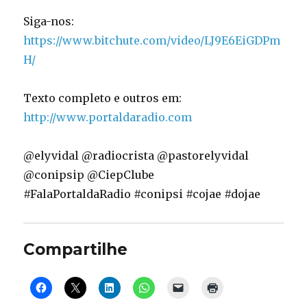
Siga-nos:
https://www.bitchute.com/video/LJ9E6EiGDPm
H/
Texto completo e outros em:
http://www.portaldaradio.com
@elyvidal @radiocrista @pastorelyvidal
@conipsip @CiepClube
#FalaPortaldaRadio #conipsi #cojae #dojae
Compartilhe