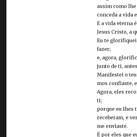
assim como lhe c
conceda a vida e
E a vida eterna 
Jesus Cristo, a 
Eu te glorifique
fazer;
e, agora, glorif
junto de ti, ant
Manifestei o te
mos confiaste, e
Agora, eles rec
ti;
porque eu lhes t
receberam, e ve
me enviaste.
É por eles que 