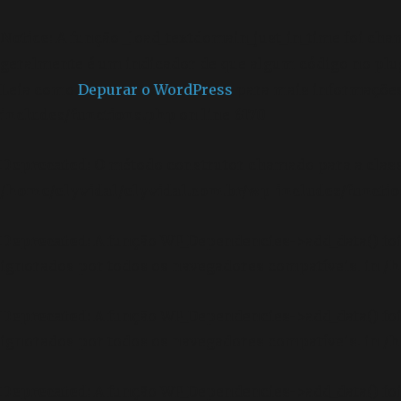
Notice
: A função _load_textdomain_just_in_time foi ch
geralmente é um indicador de que algum código no plu
Leia como
Depurar o WordPress
para mais informações.
includes/functions.php
on line
6170
Deprecated
: O método construtor chamado para a clas
/home/elyvidal/elyvidal.com.br/wp-includes/functi
Deprecated
: A função WP_Dependencies->add_data() f
ignorados por todos os navegadores compatíveis. in
/h
Deprecated
: A função WP_Dependencies->add_data() f
ignorados por todos os navegadores compatíveis. in
/h
Deprecated
: A função WP_Dependencies->add_data() f