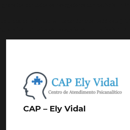
ignorados por todos os navegadores compatíveis. in
/h
Deprecated
: A função WP_Dependencies->add_data() f
ignorados por todos os navegadores compatíveis. in
/h
CAP – Ely Vidal