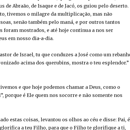
s de Abraão, de Isaque e de Jacó, os guiou pelo deserto.
, tivemos o milagre da multiplicação, mas não
oas, senão também pelo maná, e por outros tantos
s foram mostrados, e até hoje continua a nos ser
us em nosso dia-a-dia.
astor de Israel, tu que conduzes a José como um rebanh
tronizado acima dos querubins, mostra o teu esplendor.”
 tivemos e que hoje podemos chamar a Deus, como o
el”, porque é Ele quem nos socorre e não somente nos
ado estas coisas, levantou os olhos ao céu e disse: Pai, é
lorifica a teu Filho, para que o Filho te glorifique a ti,