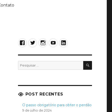
Contato
Facebook
Twitter
Instagram
YouTube
LinkedIn
PESQUISA
Pesquisar
por:
POST RECENTES
O passo obrigatório para obter o perdão
9 de julho de 2024