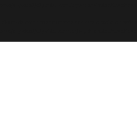
ome/elyvidal/elyvidal.com.br/wp-includes/functions
oi chamada com um argumento que está
obsoleto
desde a
ome/elyvidal/elyvidal.com.br/wp-includes/functions