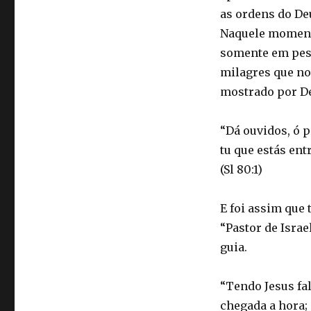
as ordens do Deu
Naquele momento
somente em pess
milagres que no
mostrado por De
“Dá ouvidos, ó p
tu que estás en
(Sl 80:1)
E foi assim que
“Pastor de Isra
guia.
“Tendo Jesus fal
chegada a hora; g