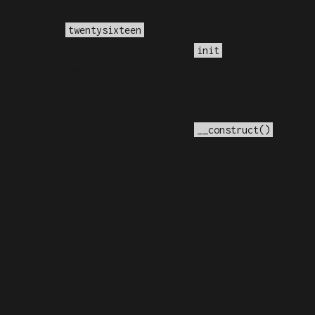
a o domínio
foi ativado muito cedo. Isso
twentysixteen
ções devem ser carregadas na ação
ou mais tarde.
init
me/elyvidal/elyvidal.com.br/wp-
e a versão 4.3.0! Em vez disso, use
. in
__construct()
 versão 6.9.0! Os comentários condicionais do IE são
.php
on line
6170
 versão 6.9.0! Os comentários condicionais do IE são
.php
on line
6170
 versão 6.9.0! Os comentários condicionais do IE são