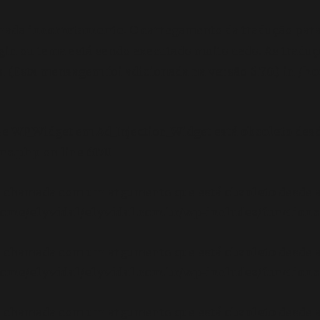
amada
incorretamente
. O carregamento da tradução par
gin ou tema está sendo executado muito cedo. As tradu
 (Esta mensagem foi adicionada na versão 6.7.0.) in
/ho
se WP_Widget em Ad_Injection_Widget está
obsoleto
desd
ons.php
on line
6170
oi chamada com um argumento que está
obsoleto
desde a
ome/elyvidal/elyvidal.com.br/wp-includes/functions
oi chamada com um argumento que está
obsoleto
desde a
ome/elyvidal/elyvidal.com.br/wp-includes/functions
oi chamada com um argumento que está
obsoleto
desde a