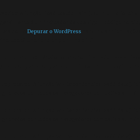
Notice
: A função _load_textdomain_just_in_time foi ch
geralmente é um indicador de que algum código no plu
Leia como
Depurar o WordPress
para mais informações.
includes/functions.php
on line
6170
Deprecated
: O método construtor chamado para a clas
/home/elyvidal/elyvidal.com.br/wp-includes/functi
Deprecated
: A função WP_Dependencies->add_data() f
ignorados por todos os navegadores compatíveis. in
/h
Deprecated
: A função WP_Dependencies->add_data() f
ignorados por todos os navegadores compatíveis. in
/h
Deprecated
: A função WP_Dependencies->add_data() f