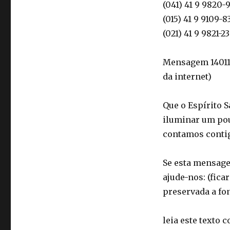
(041) 41 9 9820-
(015) 41 9 9109-8
(021) 41 9 9821-
Mensagem 140118
da internet)
Que o Espírito 
iluminar um po
contamos conti
Se esta mensagem
ajude-nos: (fica
preservada a fon
leia este texto 