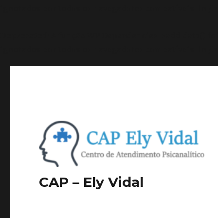
ignorados por todos os navegadores compatíveis. in
/h
Deprecated
: A função WP_Dependencies->add_data() f
ignorados por todos os navegadores compatíveis. in
/h
CAP – Ely Vidal