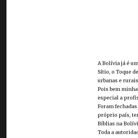
A Bolívia já é u
Sítio, o Toque d
urbanas e rurais
Pois bem minha g
especial a profis
Foram fechadas a
próprio país, te
Bíblias na Bolívi
Toda a autoridad