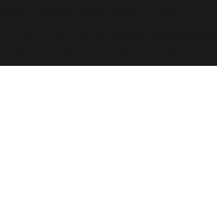
ome/elyvidal/elyvidal.com.br/wp-includes/functions
oi chamada com um argumento que está
obsoleto
desde a
ome/elyvidal/elyvidal.com.br/wp-includes/functions