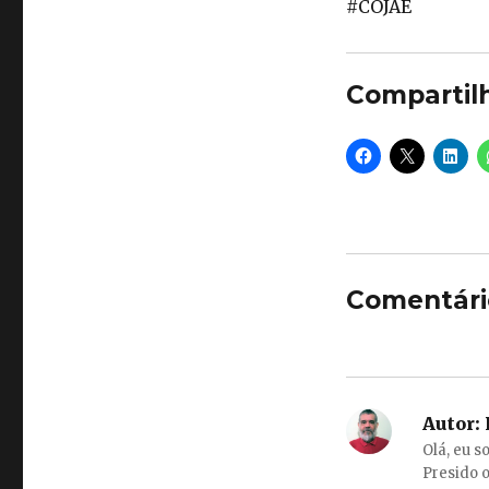
#COJAE
Compartil
Comentári
Autor:
Olá, eu s
Presido o