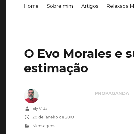
Home
Sobre mim
Artigos
Relaxada M
O Evo Morales e s
estimação
Autor
Ely Vidal
Publicado
20 de janeiro de 2018
em
Categorias
Mensagens