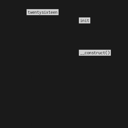
a o domínio
foi ativado muito cedo. Isso
twentysixteen
ções devem ser carregadas na ação
ou mais tarde.
init
me/elyvidal/elyvidal.com.br/wp-
e a versão 4.3.0! Em vez disso, use
. in
__construct()
 versão 6.9.0! Os comentários condicionais do IE são
.php
on line
6170
 versão 6.9.0! Os comentários condicionais do IE são
.php
on line
6170
 versão 6.9.0! Os comentários condicionais do IE são