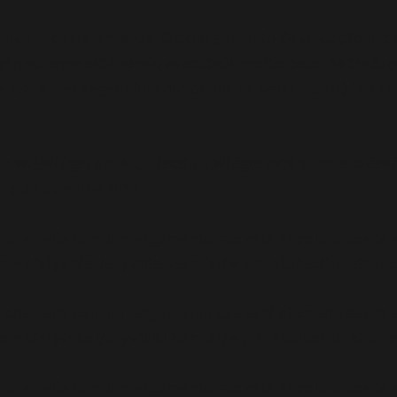
amada
incorretamente
. O carregamento da tradução par
gin ou tema está sendo executado muito cedo. As tradu
 (Esta mensagem foi adicionada na versão 6.7.0.) in
/ho
se WP_Widget em Ad_Injection_Widget está
obsoleto
desd
ons.php
on line
6170
oi chamada com um argumento que está
obsoleto
desde a
ome/elyvidal/elyvidal.com.br/wp-includes/functions
oi chamada com um argumento que está
obsoleto
desde a
ome/elyvidal/elyvidal.com.br/wp-includes/functions
oi chamada com um argumento que está
obsoleto
desde a