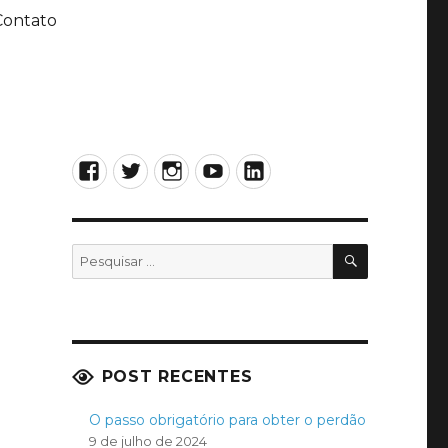
Contato
Facebook
Twitter
Instagram
YouTube
LinkedIn
PESQUISA
Pesquisar
por:
POST RECENTES
O passo obrigatório para obter o perdão
9 de julho de 2024