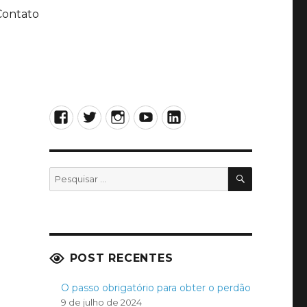
Contato
Facebook
Twitter
Instagram
YouTube
LinkedIn
PESQUISA
Pesquisar
por:
POST RECENTES
O passo obrigatório para obter o perdão
9 de julho de 2024