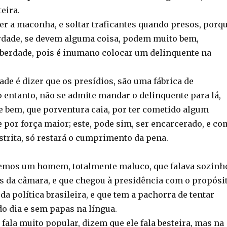
teira.
der a maconha, e soltar traficantes quando presos, porq
rdade, se devem alguma coisa, podem muito bem,
berdade, pois é inumano colocar um delinquente na
de é dizer que os presídios, são uma fábrica de
o entanto, não se admite mandar o delinquente para lá,
bem, que porventura caia, por ter cometido algum
ue por força maior; este, pode sim, ser encarcerado, e co
strita, só restará o cumprimento da pena.
temos um homem, totalmente maluco, que falava sozinh
s da câmara, e que chegou à presidência com o propósi
da política brasileira, e que tem a pachorra de tentar
 do dia e sem papas na língua.
ala muito popular, dizem que ele fala besteira, mas na