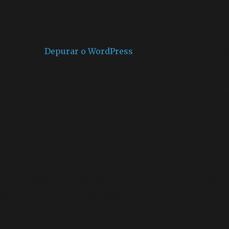
Notice
: A função _load_textdomain_just_in_time foi ch
geralmente é um indicador de que algum código no plu
Leia como
Depurar o WordPress
para mais informações.
includes/functions.php
on line
6170
Deprecated
: O método construtor chamado para a clas
/home/elyvidal/elyvidal.com.br/wp-includes/functi
Deprecated
: A função WP_Dependencies->add_data() f
ignorados por todos os navegadores compatíveis. in
/h
Deprecated
: A função WP_Dependencies->add_data() f
ignorados por todos os navegadores compatíveis. in
/h
Deprecated
: A função WP_Dependencies->add_data() f