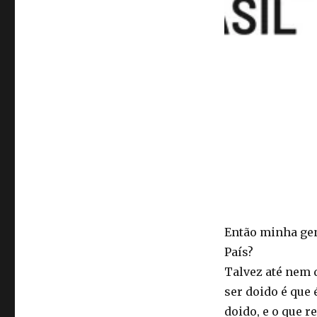
Então minha gen
País?
Talvez até nem d
ser doido é que é
doido, e o que r