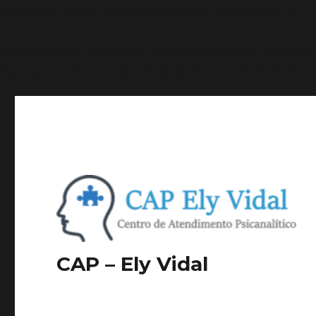
ignorados por todos os navegadores compatíveis. in
/h
Deprecated
: A função WP_Dependencies->add_data() f
ignorados por todos os navegadores compatíveis. in
/h
CAP – Ely Vidal