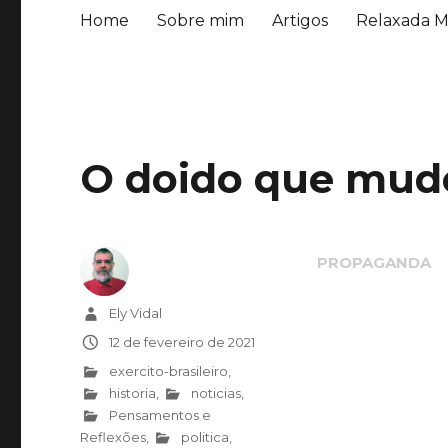
Home
Sobre mim
Artigos
Relaxada M
O doido que mudo
Autor
Ely Vidal
Publicado
12 de fevereiro de 2021
em
Categorias
exercito-brasileiro
,
historia
,
noticias
,
Pensamentos e
Reflexões
,
politica
,