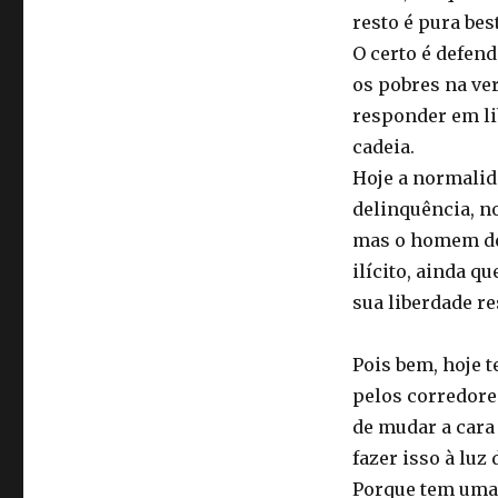
resto é pura bes
O certo é defen
os pobres na ve
responder em li
cadeia.
Hoje a normalida
delinquência, n
mas o homem de 
ilícito, ainda q
sua liberdade re
Pois bem, hoje 
pelos corredore
de mudar a cara 
fazer isso à luz
Porque tem uma f