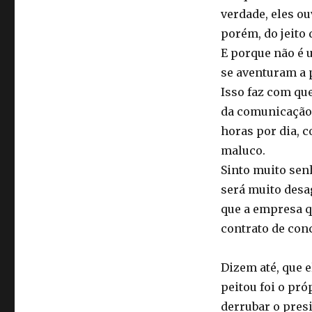
verdade, eles ou
porém, do jeito 
E porque não é 
se aventuram a 
Isso faz com qu
da comunicação.
horas por dia, 
maluco.
Sinto muito sen
será muito desag
que a empresa q
contrato de conc
Dizem até, que e
peitou foi o pr
derrubar o pres