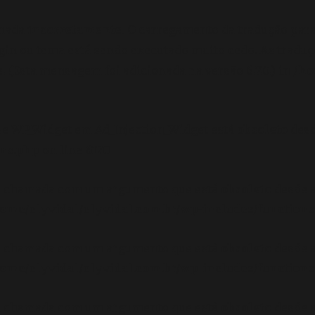
amada
incorretamente
. O carregamento da tradução par
gin ou tema está sendo executado muito cedo. As tradu
 (Esta mensagem foi adicionada na versão 6.7.0.) in
/ho
se WP_Widget em Ad_Injection_Widget está
obsoleto
desd
ons.php
on line
6170
oi chamada com um argumento que está
obsoleto
desde a
ome/elyvidal/elyvidal.com.br/wp-includes/functions
oi chamada com um argumento que está
obsoleto
desde a
ome/elyvidal/elyvidal.com.br/wp-includes/functions
oi chamada com um argumento que está
obsoleto
desde a