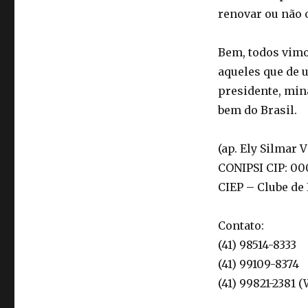
renovar ou não 
Bem, todos vimo
aqueles que de 
presidente, min
bem do Brasil.
(ap. Ely Silmar 
CONIPSI CIP: 00
CIEP – Clube de
Contato:
(41) 98514-8333
(41) 99109-8374
(41) 99821-2381 