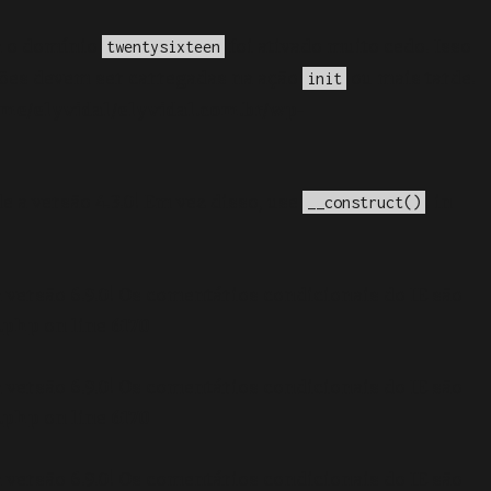
a o domínio
foi ativado muito cedo. Isso
twentysixteen
ções devem ser carregadas na ação
ou mais tarde.
init
me/elyvidal/elyvidal.com.br/wp-
e a versão 4.3.0! Em vez disso, use
. in
__construct()
 versão 6.9.0! Os comentários condicionais do IE são
.php
on line
6170
 versão 6.9.0! Os comentários condicionais do IE são
.php
on line
6170
 versão 6.9.0! Os comentários condicionais do IE são