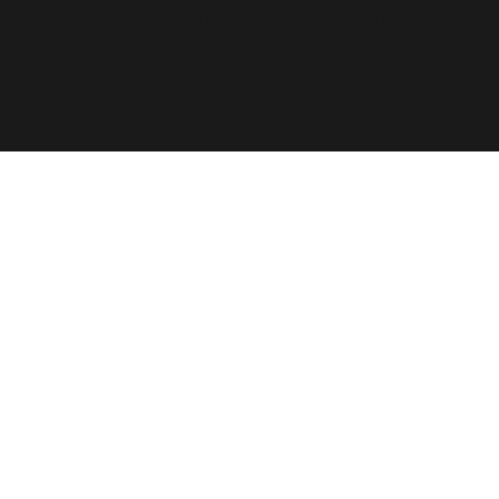
ome/elyvidal/elyvidal.com.br/wp-includes/functions
oi chamada com um argumento que está
obsoleto
desde a
ome/elyvidal/elyvidal.com.br/wp-includes/functions