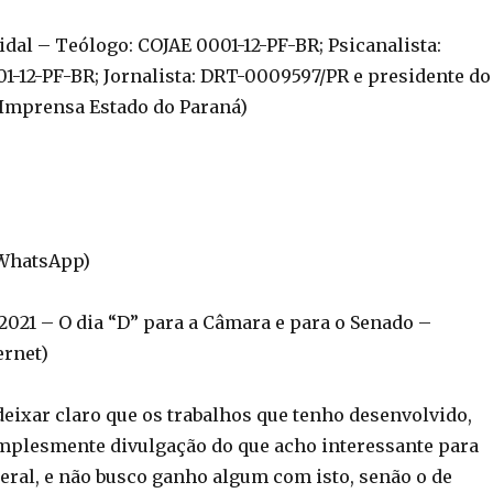
Vidal – Teólogo: COJAE 0001-12-PF-BR; Psicanalista:
01-12-PF-BR; Jornalista: DRT-0009597/PR e presidente do
 Imprensa Estado do Paraná)
(WhatsApp)
21 – O dia “D” para a Câmara e para o Senado –
ernet)
deixar claro que os trabalhos que tenho desenvolvido,
implesmente divulgação do que acho interessante para
ral, e não busco ganho algum com isto, senão o de