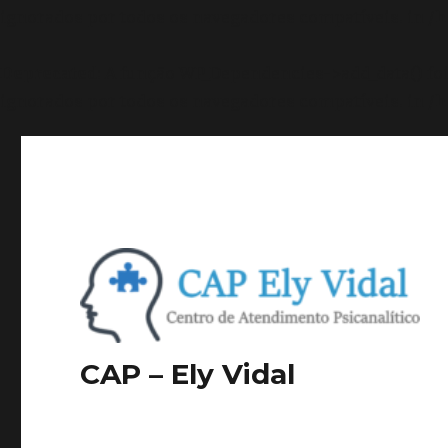
ignorados por todos os navegadores compatíveis. in
/h
Deprecated
: A função WP_Dependencies->add_data() f
ignorados por todos os navegadores compatíveis. in
/h
CAP – Ely Vidal