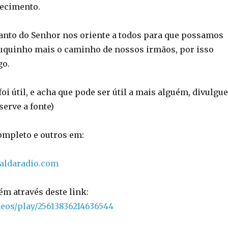
hecimento.
Santo do Senhor nos oriente a todos para que possamos
uquinho mais o caminho de nossos irmãos, por isso
go.
i útil, e acha que pode ser útil a mais alguém, divulgue
serve a fonte)
completo e outros em:
taldaradio.com
ém através deste link:
ideos/play/25613836214636544