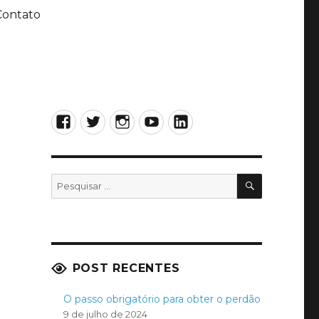
Contato
Facebook
Twitter
Instagram
YouTube
LinkedIn
PESQUISA
Pesquisar
por:
POST RECENTES
O passo obrigatório para obter o perdão
9 de julho de 2024