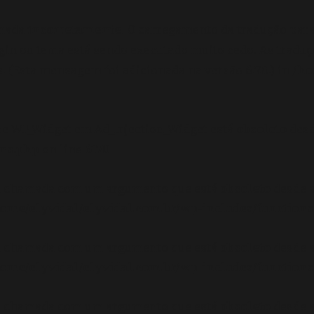
amada
incorretamente
. O carregamento da tradução par
gin ou tema está sendo executado muito cedo. As tradu
 (Esta mensagem foi adicionada na versão 6.7.0.) in
/ho
se WP_Widget em Ad_Injection_Widget está
obsoleto
desd
ons.php
on line
6170
oi chamada com um argumento que está
obsoleto
desde a
ome/elyvidal/elyvidal.com.br/wp-includes/functions
oi chamada com um argumento que está
obsoleto
desde a
ome/elyvidal/elyvidal.com.br/wp-includes/functions
oi chamada com um argumento que está
obsoleto
desde a