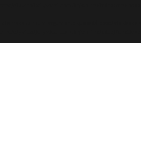
ome/elyvidal/elyvidal.com.br/wp-includes/functions
oi chamada com um argumento que está
obsoleto
desde a
ome/elyvidal/elyvidal.com.br/wp-includes/functions