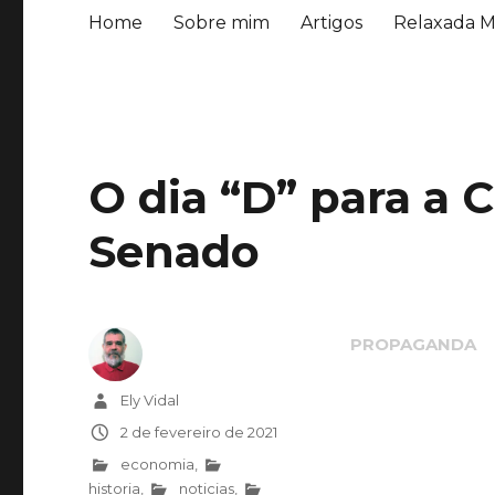
Home
Sobre mim
Artigos
Relaxada M
O dia “D” para a 
Senado
Autor
Ely Vidal
Publicado
2 de fevereiro de 2021
em
Categorias
economia
,
historia
,
noticias
,