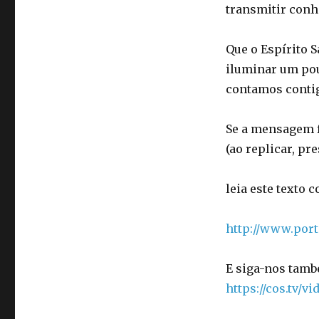
transmitir con
Que o Espírito 
iluminar um po
contamos conti
Se a mensagem fo
(ao replicar, pre
leia este texto 
http://www.por
E siga-nos tamb
https://cos.tv/v