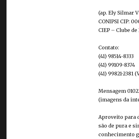
(ap. Ely Silmar 
CONIPSI CIP: 00
CIEP – Clube de
Contato:
(41) 98514-8333
(41) 99109-8374
(41) 99821-2381 
Mensagem 010220
(imagens da int
Aproveito para 
são de pura e s
conhecimento ge