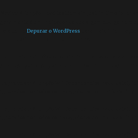
Notice
: A função _load_textdomain_just_in_time foi ch
geralmente é um indicador de que algum código no plu
Leia como
Depurar o WordPress
para mais informações.
includes/functions.php
on line
6170
Deprecated
: O método construtor chamado para a clas
/home/elyvidal/elyvidal.com.br/wp-includes/functi
Deprecated
: A função WP_Dependencies->add_data() f
ignorados por todos os navegadores compatíveis. in
/h
Deprecated
: A função WP_Dependencies->add_data() f
ignorados por todos os navegadores compatíveis. in
/h
Deprecated
: A função WP_Dependencies->add_data() f