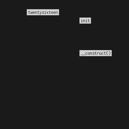
a o domínio
foi ativado muito cedo. Isso
twentysixteen
ções devem ser carregadas na ação
ou mais tarde.
init
me/elyvidal/elyvidal.com.br/wp-
e a versão 4.3.0! Em vez disso, use
. in
__construct()
 versão 6.9.0! Os comentários condicionais do IE são
.php
on line
6170
 versão 6.9.0! Os comentários condicionais do IE são
.php
on line
6170
 versão 6.9.0! Os comentários condicionais do IE são