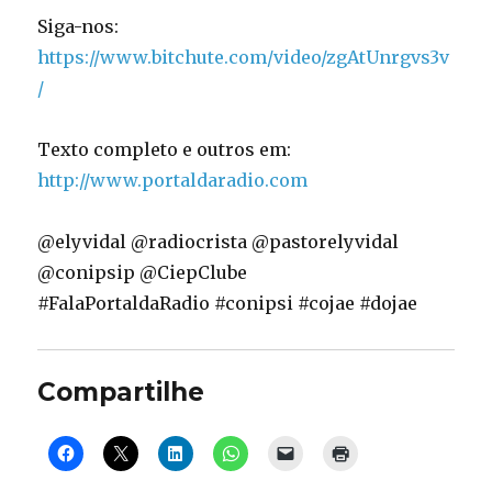
Siga-nos:
https://www.bitchute.com/video/zgAtUnrgvs3v
/
Texto completo e outros em:
http://www.portaldaradio.com
@elyvidal @radiocrista @pastorelyvidal
@conipsip @CiepClube
#FalaPortaldaRadio #conipsi #cojae #dojae
Compartilhe