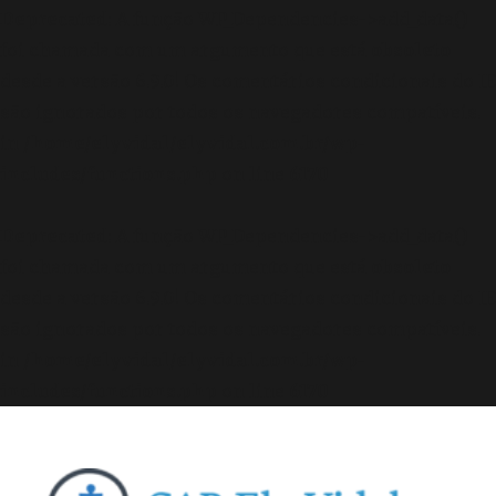
Deprecated
: A função WP_Dependencies->add_data()
foi chamada com um argumento que está
obsoleto
desde a versão 6.9.0! Os comentários condicionais do IE
são ignorados por todos os navegadores compatíveis.
in
/home/elyvidal/elyvidal.com.br/wp-
includes/functions.php
on line
6170
Deprecated
: A função WP_Dependencies->add_data()
foi chamada com um argumento que está
obsoleto
desde a versão 6.9.0! Os comentários condicionais do IE
são ignorados por todos os navegadores compatíveis.
in
/home/elyvidal/elyvidal.com.br/wp-
includes/functions.php
on line
6170