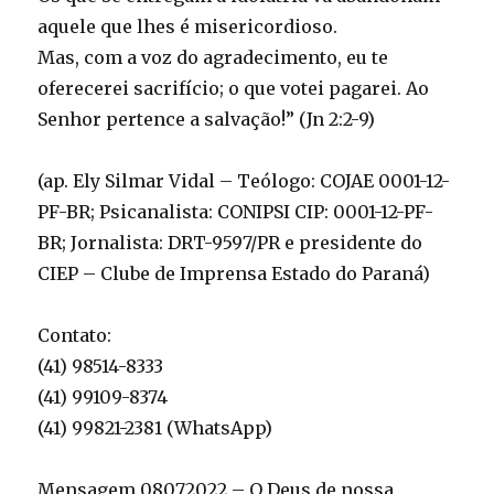
aquele que lhes é misericordioso.
Mas, com a voz do agradecimento, eu te
oferecerei sacrifício; o que votei pagarei. Ao
Senhor pertence a salvação!” (Jn 2:2-9)
(ap. Ely Silmar Vidal – Teólogo: COJAE 0001-12-
PF-BR; Psicanalista: CONIPSI CIP: 0001-12-PF-
BR; Jornalista: DRT-9597/PR e presidente do
CIEP – Clube de Imprensa Estado do Paraná)
Contato:
(41) 98514-8333
(41) 99109-8374
(41) 99821-2381 (WhatsApp)
Mensagem 08072022 – O Deus de nossa