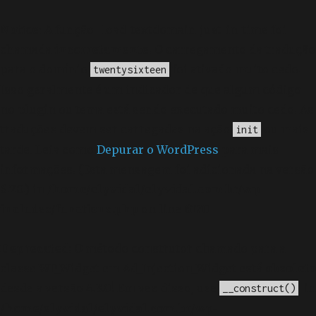
Notice
: A função _load_textdomain_just_in_time foi
chamada
incorretamente
. O carregamento da tradução
para o domínio
foi ativado muito cedo.
twentysixteen
Isso geralmente é um indicador de que algum código
no plugin ou tema está sendo executado muito cedo. As
traduções devem ser carregadas na ação
ou mais
init
tarde. Leia como
Depurar o WordPress
para mais
informações. (Esta mensagem foi adicionada na versão
6.7.0.) in
/home/elyvidal/elyvidal.com.br/wp-
includes/functions.php
on line
6170
Deprecated
: O método construtor chamado para a
classe WP_Widget em Ad_Injection_Widget está
obsoleto
desde a versão 4.3.0! Em vez disso, use
. in
__construct()
/home/elyvidal/elyvidal.com.br/wp-