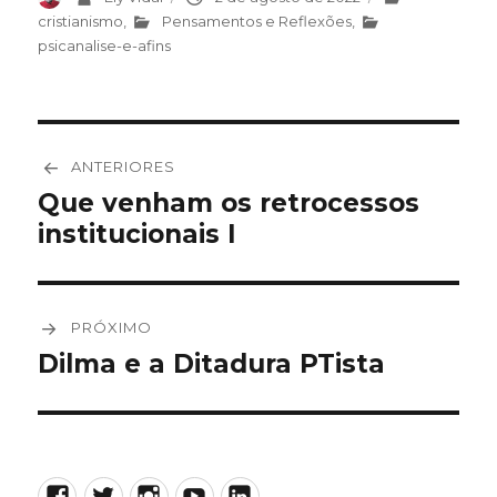
em
cristianismo
,
Pensamentos e Reflexões
,
psicanalise-e-afins
Navegação
ANTERIORES
de
Que venham os retrocessos
Post
institucionais I
anterior:
Post
PRÓXIMO
Dilma e a Ditadura PTista
Próximo
post:
Facebook
Twitter
Instagram
YouTube
LinkedIn