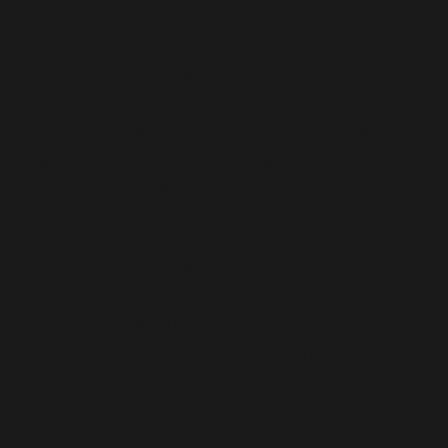
includes/functions.php
on line
6170
Deprecated
: A função WP_Dependencies->add_data()
foi chamada com um argumento que está
obsoleto
desde a versão 6.9.0! Os comentários condicionais do IE
são ignorados por todos os navegadores compatíveis.
in
/home/elyvidal/elyvidal.com.br/wp-
includes/functions.php
on line
6170
Deprecated
: A função WP_Dependencies->add_data()
foi chamada com um argumento que está
obsoleto
desde a versão 6.9.0! Os comentários condicionais do IE
são ignorados por todos os navegadores compatíveis.
in
/home/elyvidal/elyvidal.com.br/wp-
includes/functions.php
on line
6170