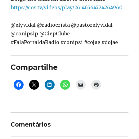
https://cos.tv/videos/play/26146564724264960
@elyvidal @radiocrista @pastorelyvidal
@conipsip @CiepClube
#FalaPortaldaRadio #conipsi #cojae #dojae
Compartilhe
Comentários