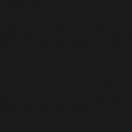
includes/functions.php
on line
6170
Deprecated
: A função WP_Dependencies->add_data()
foi chamada com um argumento que está
obsoleto
desde a versão 6.9.0! Os comentários condicionais do IE
são ignorados por todos os navegadores compatíveis.
in
/home/elyvidal/elyvidal.com.br/wp-
includes/functions.php
on line
6170
Deprecated
: A função WP_Dependencies->add_data()
foi chamada com um argumento que está
obsoleto
desde a versão 6.9.0! Os comentários condicionais do IE
são ignorados por todos os navegadores compatíveis.
in
/home/elyvidal/elyvidal.com.br/wp-
includes/functions.php
on line
6170