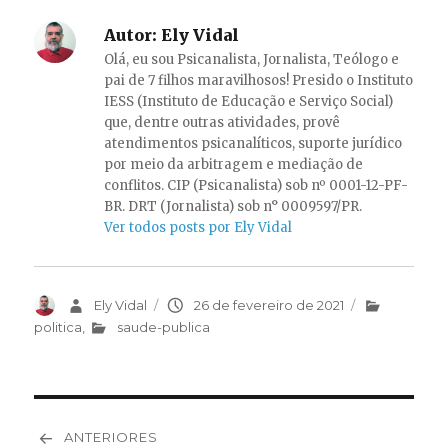
Autor:
Ely Vidal
Olá, eu sou Psicanalista, Jornalista, Teólogo e
pai de 7 filhos maravilhosos! Presido o Instituto
IESS (Instituto de Educação e Serviço Social)
que, dentre outras atividades, provê
atendimentos psicanalíticos, suporte jurídico
por meio da arbitragem e mediação de
conflitos. CIP (Psicanalista) sob nº 0001-12-PF-
BR. DRT (Jornalista) sob n° 0009597/PR.
Ver todos posts por Ely Vidal
Autor
Ely Vidal
Publicado
26 de fevereiro de 2021
Categorias
em
politica
,
saude-publica
Navegação
ANTERIORES