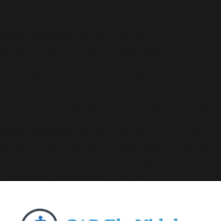
Deprecated
: A função WP_Dependencies->add_data()
foi chamada com um argumento que está
obsoleto
desde a versão 6.9.0! Os comentários condicionais do IE
são ignorados por todos os navegadores compatíveis.
in
/home/elyvidal/elyvidal.com.br/wp-
includes/functions.php
on line
6170
Deprecated
: A função WP_Dependencies->add_data()
foi chamada com um argumento que está
obsoleto
desde a versão 6.9.0! Os comentários condicionais do IE
são ignorados por todos os navegadores compatíveis.
in
/home/elyvidal/elyvidal.com.br/wp-
includes/functions.php
on line
6170