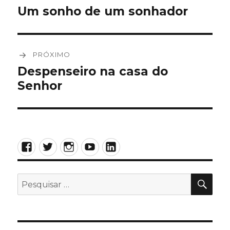
de
Um sonho de um sonhador
Post
anterior:
Post
PRÓXIMO
Despenseiro na casa do
Próximo
Senhor
post:
Facebook
Twitter
Instagram
YouTube
LinkedIn
PES
Pesquisar
por: