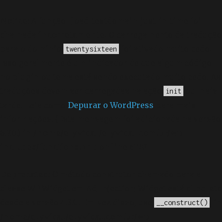
Notice
: A função _load_textdomain_just_in_time foi
chamada
incorretamente
. O carregamento da tradução
para o domínio
foi ativado muito cedo.
twentysixteen
Isso geralmente é um indicador de que algum código
no plugin ou tema está sendo executado muito cedo. As
traduções devem ser carregadas na ação
ou mais
init
tarde. Leia como
Depurar o WordPress
para mais
informações. (Esta mensagem foi adicionada na versão
6.7.0.) in
/home/elyvidal/elyvidal.com.br/wp-
includes/functions.php
on line
6170
Deprecated
: O método construtor chamado para a
classe WP_Widget em Ad_Injection_Widget está
obsoleto
desde a versão 4.3.0! Em vez disso, use
. in
__construct()
/home/elyvidal/elyvidal.com.br/wp-