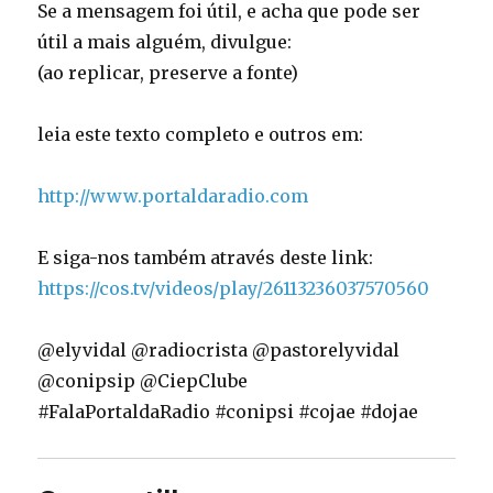
Se a mensagem foi útil, e acha que pode ser
útil a mais alguém, divulgue:
(ao replicar, preserve a fonte)
leia este texto completo e outros em:
http://www.portaldaradio.com
E siga-nos também através deste link:
https://cos.tv/videos/play/26113236037570560
@elyvidal @radiocrista @pastorelyvidal
@conipsip @CiepClube
#FalaPortaldaRadio #conipsi #cojae #dojae