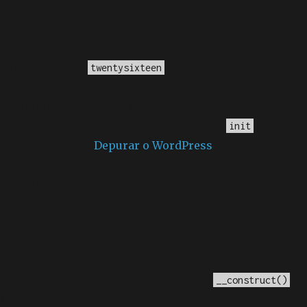
Notice
: A função _load_textdomain_just_in_time foi
chamada
incorretamente
. O carregamento da tradução
para o domínio
foi ativado muito cedo.
twentysixteen
Isso geralmente é um indicador de que algum código
no plugin ou tema está sendo executado muito cedo. As
traduções devem ser carregadas na ação
ou mais
init
tarde. Leia como
Depurar o WordPress
para mais
informações. (Esta mensagem foi adicionada na versão
6.7.0.) in
/home/elyvidal/elyvidal.com.br/wp-
includes/functions.php
on line
6170
Deprecated
: O método construtor chamado para a
classe WP_Widget em Ad_Injection_Widget está
obsoleto
desde a versão 4.3.0! Em vez disso, use
. in
__construct()
/home/elyvidal/elyvidal.com.br/wp-