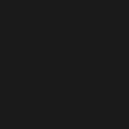
includes/functions.php
on line
6170
Deprecated
: A função WP_Dependencies->add_data()
foi chamada com um argumento que está
obsoleto
desde a versão 6.9.0! Os comentários condicionais do IE
são ignorados por todos os navegadores compatíveis.
in
/home/elyvidal/elyvidal.com.br/wp-
includes/functions.php
on line
6170
Deprecated
: A função WP_Dependencies->add_data()
foi chamada com um argumento que está
obsoleto
desde a versão 6.9.0! Os comentários condicionais do IE
são ignorados por todos os navegadores compatíveis.
in
/home/elyvidal/elyvidal.com.br/wp-
includes/functions.php
on line
6170