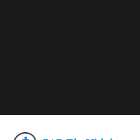
Deprecated
: A função WP_Dependencies->add_data()
foi chamada com um argumento que está
obsoleto
desde a versão 6.9.0! Os comentários condicionais do IE
são ignorados por todos os navegadores compatíveis.
in
/home/elyvidal/elyvidal.com.br/wp-
includes/functions.php
on line
6170
Deprecated
: A função WP_Dependencies->add_data()
foi chamada com um argumento que está
obsoleto
desde a versão 6.9.0! Os comentários condicionais do IE
são ignorados por todos os navegadores compatíveis.
in
/home/elyvidal/elyvidal.com.br/wp-
includes/functions.php
on line
6170