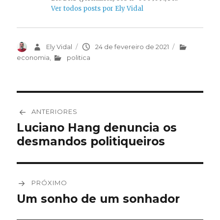
Ver todos posts por Ely Vidal
Autor
Ely Vidal
Publicado
24 de fevereiro de 2021
Categorias
em
economia
,
politica
Navegação
ANTERIORES
de
Luciano Hang denuncia os
Post
desmandos politiqueiros
anterior:
Post
PRÓXIMO
Um sonho de um sonhador
Próximo
post: