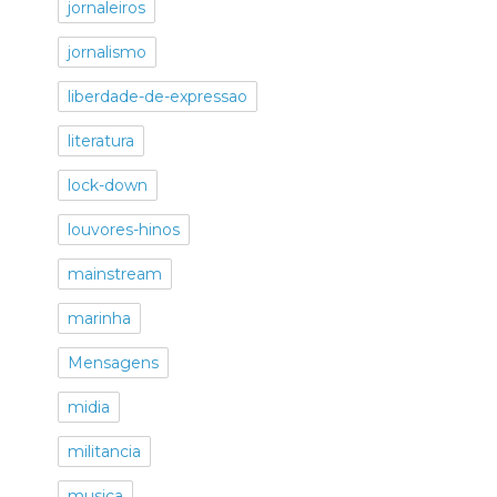
jornaleiros
jornalismo
liberdade-de-expressao
literatura
lock-down
louvores-hinos
mainstream
marinha
Mensagens
midia
militancia
musica