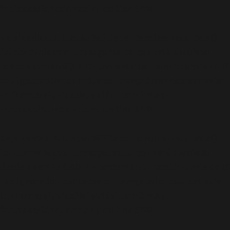
includes/functions.php
on line
6170
Deprecated
: A função WP_Dependencies->add_data()
foi chamada com um argumento que está
obsoleto
desde a versão 6.9.0! Os comentários condicionais do IE
são ignorados por todos os navegadores compatíveis.
in
/home/elyvidal/elyvidal.com.br/wp-
includes/functions.php
on line
6170
Deprecated
: A função WP_Dependencies->add_data()
foi chamada com um argumento que está
obsoleto
desde a versão 6.9.0! Os comentários condicionais do IE
são ignorados por todos os navegadores compatíveis.
in
/home/elyvidal/elyvidal.com.br/wp-
includes/functions.php
on line
6170