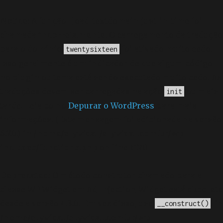
Notice
: A função _load_textdomain_just_in_time foi
chamada
incorretamente
. O carregamento da tradução
para o domínio
foi ativado muito cedo.
twentysixteen
Isso geralmente é um indicador de que algum código
no plugin ou tema está sendo executado muito cedo. As
traduções devem ser carregadas na ação
ou mais
init
tarde. Leia como
Depurar o WordPress
para mais
informações. (Esta mensagem foi adicionada na versão
6.7.0.) in
/home/elyvidal/elyvidal.com.br/wp-
includes/functions.php
on line
6170
Deprecated
: O método construtor chamado para a
classe WP_Widget em Ad_Injection_Widget está
obsoleto
desde a versão 4.3.0! Em vez disso, use
. in
__construct()
/home/elyvidal/elyvidal.com.br/wp-