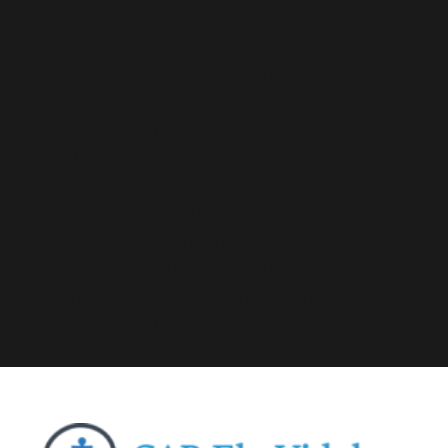
Deprecated
: A função WP_Dependencies->add_data()
foi chamada com um argumento que está
obsoleto
desde a versão 6.9.0! Os comentários condicionais do IE
são ignorados por todos os navegadores compatíveis.
in
/home/elyvidal/elyvidal.com.br/wp-
includes/functions.php
on line
6170
Deprecated
: A função WP_Dependencies->add_data()
foi chamada com um argumento que está
obsoleto
desde a versão 6.9.0! Os comentários condicionais do IE
são ignorados por todos os navegadores compatíveis.
in
/home/elyvidal/elyvidal.com.br/wp-
includes/functions.php
on line
6170