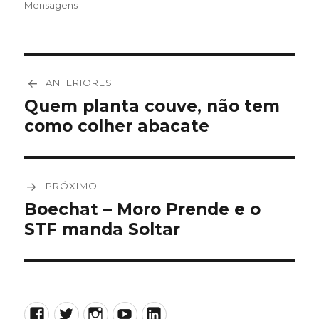
em
Mensagens
Navegação
ANTERIORES
de
Quem planta couve, não tem
Post
como colher abacate
anterior:
Post
PRÓXIMO
Boechat – Moro Prende e o
Próximo
STF manda Soltar
post:
Facebook
Twitter
Instagram
YouTube
LinkedIn