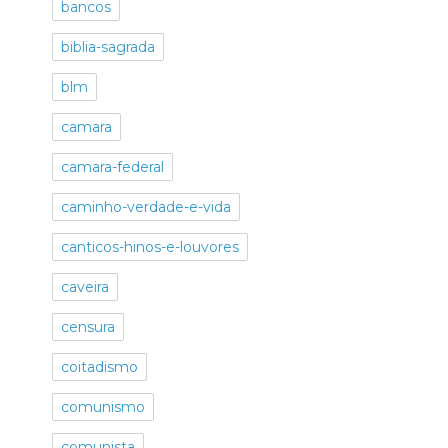
bancos
biblia-sagrada
blm
camara
camara-federal
caminho-verdade-e-vida
canticos-hinos-e-louvores
caveira
censura
coitadismo
comunismo
comunista