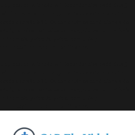
Deprecated
: A função WP_Dependencies->add_data()
foi chamada com um argumento que está
obsoleto
desde a versão 6.9.0! Os comentários condicionais do IE
são ignorados por todos os navegadores compatíveis.
in
/home/elyvidal/elyvidal.com.br/wp-
includes/functions.php
on line
6170
Deprecated
: A função WP_Dependencies->add_data()
foi chamada com um argumento que está
obsoleto
desde a versão 6.9.0! Os comentários condicionais do IE
são ignorados por todos os navegadores compatíveis.
in
/home/elyvidal/elyvidal.com.br/wp-
includes/functions.php
on line
6170