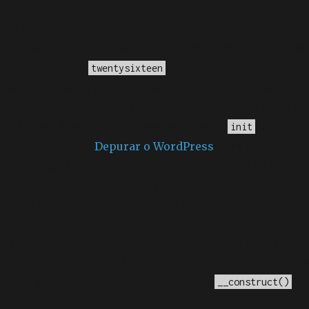
Notice
: A função _load_textdomain_just_in_time foi
chamada
incorretamente
. O carregamento da tradução
para o domínio
foi ativado muito cedo.
twentysixteen
Isso geralmente é um indicador de que algum código
no plugin ou tema está sendo executado muito cedo. As
traduções devem ser carregadas na ação
ou mais
init
tarde. Leia como
Depurar o WordPress
para mais
informações. (Esta mensagem foi adicionada na versão
6.7.0.) in
/home/elyvidal/elyvidal.com.br/wp-
includes/functions.php
on line
6170
Deprecated
: O método construtor chamado para a
classe WP_Widget em Ad_Injection_Widget está
obsoleto
desde a versão 4.3.0! Em vez disso, use
. in
__construct()
/home/elyvidal/elyvidal.com.br/wp-