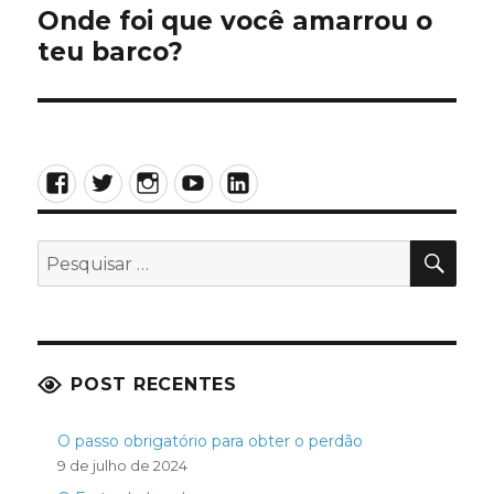
Onde foi que você amarrou o
Próximo
teu barco?
post:
Facebook
Twitter
Instagram
YouTube
LinkedIn
PES
Pesquisar
por:
POST RECENTES
O passo obrigatório para obter o perdão
9 de julho de 2024