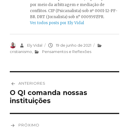
por meio da arbitragem e mediação de
conflitos. CIP (Psicanalista) sob nº 0001-12-PF-
BR. DRT (Jornalista) sob n° 0009597/PR.
Ver todos posts por Ely Vidal
Autor
Ely Vidal
Publicado
19 de junho de 2021
Categorias
em
cristianismo
,
Pensamentos e Reflexões
Navegação
ANTERIORES
de
O QI comanda nossas
Post
instituições
anterior:
Post
PRÓXIMO