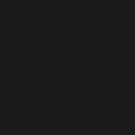
includes/functions.php
on line
6170
Deprecated
: A função WP_Dependencies->add_data()
foi chamada com um argumento que está
obsoleto
desde a versão 6.9.0! Os comentários condicionais do IE
são ignorados por todos os navegadores compatíveis.
in
/home/elyvidal/elyvidal.com.br/wp-
includes/functions.php
on line
6170
Deprecated
: A função WP_Dependencies->add_data()
foi chamada com um argumento que está
obsoleto
desde a versão 6.9.0! Os comentários condicionais do IE
são ignorados por todos os navegadores compatíveis.
in
/home/elyvidal/elyvidal.com.br/wp-
includes/functions.php
on line
6170