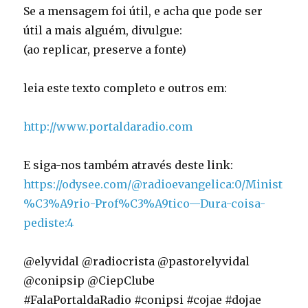
Se a mensagem foi útil, e acha que pode ser
útil a mais alguém, divulgue:
(ao replicar, preserve a fonte)
leia este texto completo e outros em:
http://www.portaldaradio.com
E siga-nos também através deste link:
https://odysee.com/@radioevangelica:0/Minist
%C3%A9rio-Prof%C3%A9tico—Dura-coisa-
pediste:4
@elyvidal @radiocrista @pastorelyvidal
@conipsip @CiepClube
#FalaPortaldaRadio #conipsi #cojae #dojae