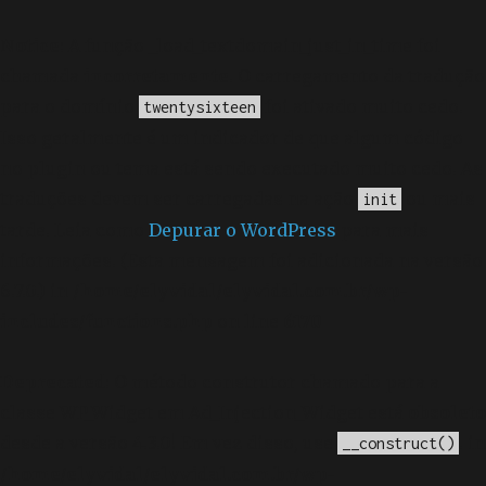
Notice
: A função _load_textdomain_just_in_time foi
chamada
incorretamente
. O carregamento da tradução
para o domínio
foi ativado muito cedo.
twentysixteen
Isso geralmente é um indicador de que algum código
no plugin ou tema está sendo executado muito cedo. As
traduções devem ser carregadas na ação
ou mais
init
tarde. Leia como
Depurar o WordPress
para mais
informações. (Esta mensagem foi adicionada na versão
6.7.0.) in
/home/elyvidal/elyvidal.com.br/wp-
includes/functions.php
on line
6170
Deprecated
: O método construtor chamado para a
classe WP_Widget em Ad_Injection_Widget está
obsoleto
desde a versão 4.3.0! Em vez disso, use
. in
__construct()
/home/elyvidal/elyvidal.com.br/wp-