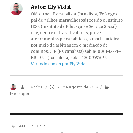
Autor:
Ely Vidal
Olá, eu sou Psicanalista, Jornalista, Teólogo e
pai de 7 filhos maravilhosos! Presido o Instituto
IESS (Instituto de Educação e Serviço Social)
que, dentre outras atividades, provê
atendimentos psicanalíticos, suporte jurídico
por meio da arbitragem e mediação de
conflitos. CIP (Psicanalista) sob nº 0001-12-PF-
BR. DRT (Jornalista) sob n° 0009597/PR.
Ver todos posts por Ely Vidal
Autor
Ely Vidal
Publicado
27 de agosto de 2018
Categorias
em
Mensagens
Navegação
ANTERIORES