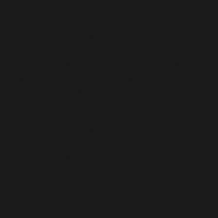
includes/functions.php
on line
6170
Deprecated
: A função WP_Dependencies->add_data()
foi chamada com um argumento que está
obsoleto
desde a versão 6.9.0! Os comentários condicionais do IE
são ignorados por todos os navegadores compatíveis.
in
/home/elyvidal/elyvidal.com.br/wp-
includes/functions.php
on line
6170
Deprecated
: A função WP_Dependencies->add_data()
foi chamada com um argumento que está
obsoleto
desde a versão 6.9.0! Os comentários condicionais do IE
são ignorados por todos os navegadores compatíveis.
in
/home/elyvidal/elyvidal.com.br/wp-
includes/functions.php
on line
6170