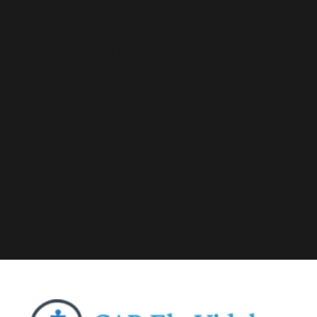
Deprecated
: A função WP_Dependencies->add_data()
foi chamada com um argumento que está
obsoleto
desde a versão 6.9.0! Os comentários condicionais do IE
são ignorados por todos os navegadores compatíveis.
in
/home/elyvidal/elyvidal.com.br/wp-
includes/functions.php
on line
6170
Deprecated
: A função WP_Dependencies->add_data()
foi chamada com um argumento que está
obsoleto
desde a versão 6.9.0! Os comentários condicionais do IE
são ignorados por todos os navegadores compatíveis.
in
/home/elyvidal/elyvidal.com.br/wp-
includes/functions.php
on line
6170