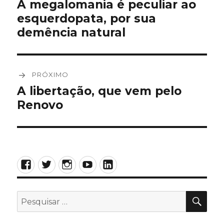
de
A megalomania é peculiar ao
Post
esquerdopata, por sua
anterior:
Post
demência natural
PRÓXIMO
A libertação, que vem pelo
Próximo
Renovo
post:
Facebook
Twitter
Instagram
YouTube
LinkedIn
PES
Pesquisar
por: