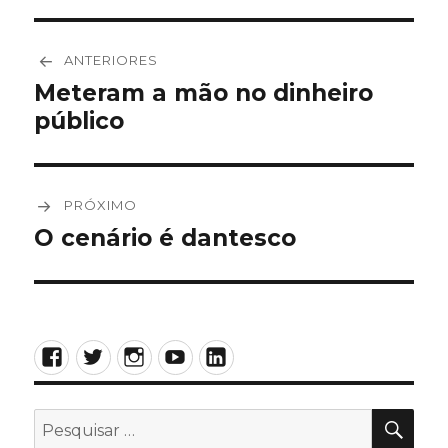
Navegação
ANTERIORES
de
Meteram a mão no dinheiro
Post
público
anterior:
Post
PRÓXIMO
O cenário é dantesco
Próximo
post:
Facebook
Twitter
Instagram
YouTube
LinkedIn
PES
Pesquisar
por: