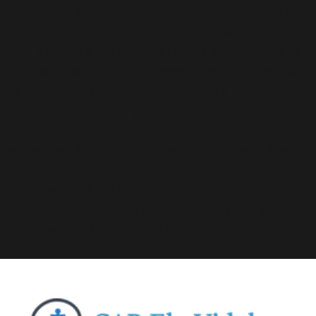
Deprecated
: A função WP_Dependencies->add_data()
foi chamada com um argumento que está
obsoleto
desde a versão 6.9.0! Os comentários condicionais do IE
são ignorados por todos os navegadores compatíveis.
in
/home/elyvidal/elyvidal.com.br/wp-
includes/functions.php
on line
6170
Deprecated
: A função WP_Dependencies->add_data()
foi chamada com um argumento que está
obsoleto
desde a versão 6.9.0! Os comentários condicionais do IE
são ignorados por todos os navegadores compatíveis.
in
/home/elyvidal/elyvidal.com.br/wp-
includes/functions.php
on line
6170