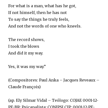
For what is a man, what has he got,
If not himself, then he has not
To say the things he truly feels,
And not the words of one who kneels.
The record shows,
I took the blows
And did it my way.
Yes, it was my way.”
(Compositores: Paul Anka – Jacques Reveaux –
Claude François)
(ap. Ely Silmar Vidal – Teólogo: COJAE 0001-12-
PF-BR; Psicanalista: CONIPSI CIP: 0001-12-PF-