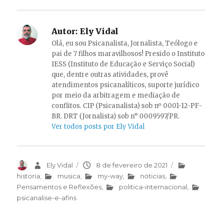
Autor:
Ely Vidal
Olá, eu sou Psicanalista, Jornalista, Teólogo e
pai de 7 filhos maravilhosos! Presido o Instituto
IESS (Instituto de Educação e Serviço Social)
que, dentre outras atividades, provê
atendimentos psicanalíticos, suporte jurídico
por meio da arbitragem e mediação de
conflitos. CIP (Psicanalista) sob nº 0001-12-PF-
BR. DRT (Jornalista) sob n° 0009597/PR.
Ver todos posts por Ely Vidal
Autor
Ely Vidal
Publicado
8 de fevereiro de 2021
Categorias
em
historia
,
musica
,
my-way
,
noticias
,
Pensamentos e Reflexões
,
politica-internacional
,
psicanalise-e-afins