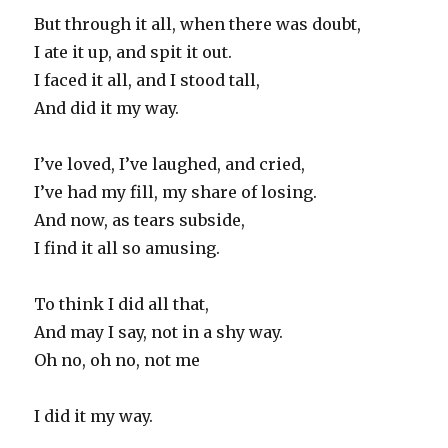
But through it all, when there was doubt,
I ate it up, and spit it out.
I faced it all, and I stood tall,
And did it my way.
I’ve loved, I’ve laughed, and cried,
I’ve had my fill, my share of losing.
And now, as tears subside,
I find it all so amusing.
To think I did all that,
And may I say, not in a shy way.
Oh no, oh no, not me
I did it my way.