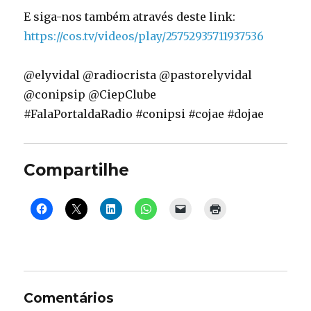
E siga-nos também através deste link:
https://cos.tv/videos/play/25752935711937536
@elyvidal @radiocrista @pastorelyvidal
@conipsip @CiepClube
#FalaPortaldaRadio #conipsi #cojae #dojae
Compartilhe
Comentários