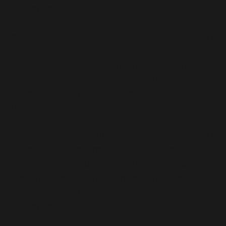
includes/functions.php
on line
6170
Deprecated
: A função WP_Dependencies->add_data()
foi chamada com um argumento que está
obsoleto
desde a versão 6.9.0! Os comentários condicionais do IE
são ignorados por todos os navegadores compatíveis.
in
/home/elyvidal/elyvidal.com.br/wp-
includes/functions.php
on line
6170
Deprecated
: A função WP_Dependencies->add_data()
foi chamada com um argumento que está
obsoleto
desde a versão 6.9.0! Os comentários condicionais do IE
são ignorados por todos os navegadores compatíveis.
in
/home/elyvidal/elyvidal.com.br/wp-
includes/functions.php
on line
6170