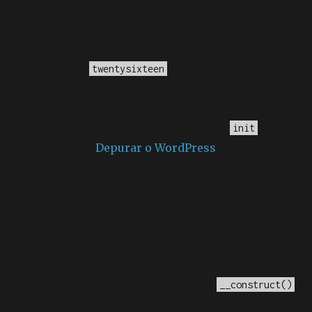
Notice
: A função _load_textdomain_just_in_time foi
chamada
incorretamente
. O carregamento da tradução
para o domínio
foi ativado muito cedo.
twentysixteen
Isso geralmente é um indicador de que algum código
no plugin ou tema está sendo executado muito cedo. As
traduções devem ser carregadas na ação
ou mais
init
tarde. Leia como
Depurar o WordPress
para mais
informações. (Esta mensagem foi adicionada na versão
6.7.0.) in
/home/elyvidal/elyvidal.com.br/wp-
includes/functions.php
on line
6170
Deprecated
: O método construtor chamado para a
classe WP_Widget em Ad_Injection_Widget está
obsoleto
desde a versão 4.3.0! Em vez disso, use
. in
__construct()
/home/elyvidal/elyvidal.com.br/wp-