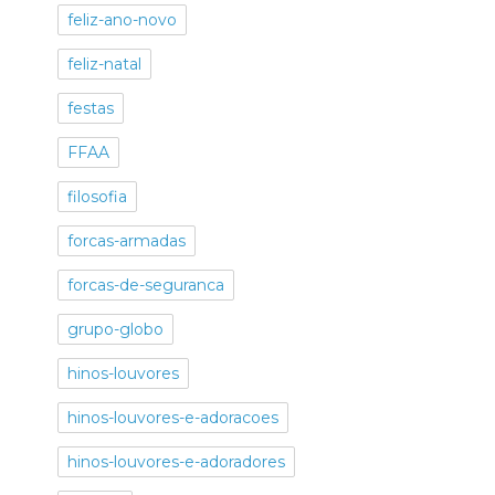
feliz-ano-novo
feliz-natal
festas
FFAA
filosofia
forcas-armadas
forcas-de-seguranca
grupo-globo
hinos-louvores
hinos-louvores-e-adoracoes
hinos-louvores-e-adoradores