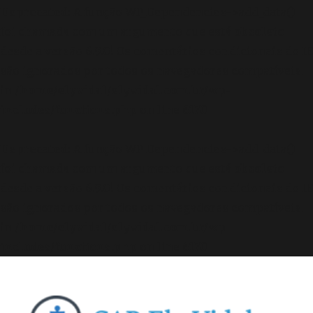
Deprecated
: A função WP_Dependencies->add_data()
foi chamada com um argumento que está
obsoleto
desde a versão 6.9.0! Os comentários condicionais do IE
são ignorados por todos os navegadores compatíveis.
in
/home/elyvidal/elyvidal.com.br/wp-
includes/functions.php
on line
6170
Deprecated
: A função WP_Dependencies->add_data()
foi chamada com um argumento que está
obsoleto
desde a versão 6.9.0! Os comentários condicionais do IE
são ignorados por todos os navegadores compatíveis.
in
/home/elyvidal/elyvidal.com.br/wp-
includes/functions.php
on line
6170