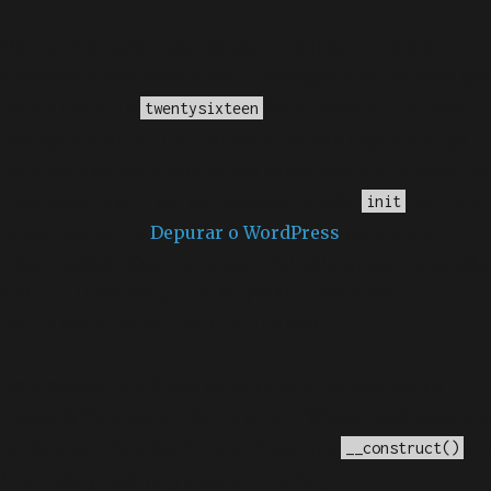
Notice
: A função _load_textdomain_just_in_time foi
chamada
incorretamente
. O carregamento da tradução
para o domínio
foi ativado muito cedo.
twentysixteen
Isso geralmente é um indicador de que algum código
no plugin ou tema está sendo executado muito cedo. As
traduções devem ser carregadas na ação
ou mais
init
tarde. Leia como
Depurar o WordPress
para mais
informações. (Esta mensagem foi adicionada na versão
6.7.0.) in
/home/elyvidal/elyvidal.com.br/wp-
includes/functions.php
on line
6170
Deprecated
: O método construtor chamado para a
classe WP_Widget em Ad_Injection_Widget está
obsoleto
desde a versão 4.3.0! Em vez disso, use
. in
__construct()
/home/elyvidal/elyvidal.com.br/wp-