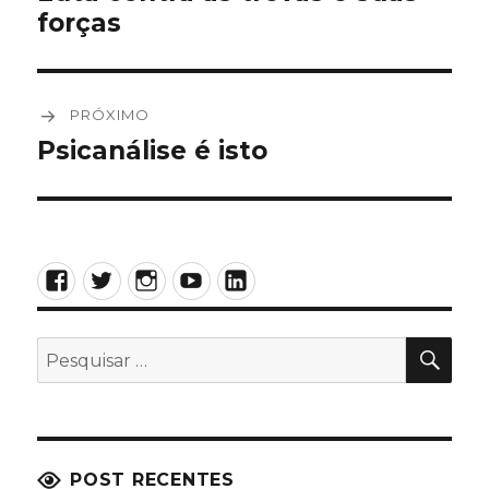
forças
anterior:
Post
PRÓXIMO
Psicanálise é isto
Próximo
post:
Facebook
Twitter
Instagram
YouTube
LinkedIn
PES
Pesquisar
por:
POST RECENTES