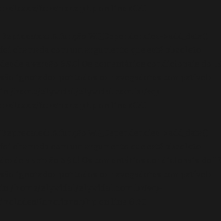
includes/functions.php
on line
6170
Deprecated
: A função WP_Dependencies->add_data()
foi chamada com um argumento que está
obsoleto
desde a versão 6.9.0! Os comentários condicionais do IE
são ignorados por todos os navegadores compatíveis.
in
/home/elyvidal/elyvidal.com.br/wp-
includes/functions.php
on line
6170
Deprecated
: A função WP_Dependencies->add_data()
foi chamada com um argumento que está
obsoleto
desde a versão 6.9.0! Os comentários condicionais do IE
são ignorados por todos os navegadores compatíveis.
in
/home/elyvidal/elyvidal.com.br/wp-
includes/functions.php
on line
6170