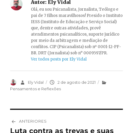
Autor:
Ely Vidal
Olá, eu sou Psicanalista, Jornalista, Teólogo e
pai de 7 filhos maravilhosos! Presido o Instituto
IESS (Instituto de Educação e Serviço Social)
que, dentre outras atividades, provê
atendimentos psicanalíticos, suporte jurídico
por meio da arbitragem e mediação de
conflitos. CIP (Psicanalista) sob nº 0001-12-PF-
BR. DRT (Jornalista) sob n° 0009597/PR.
Ver todos posts por Ely Vidal
Autor
Ely Vidal
Publicado
2 de agosto de 2021
Categorias
em
Pensamentos e Reflexões
Navegação
ANTERIORES
de
Luta contra as trevas e suas
Post