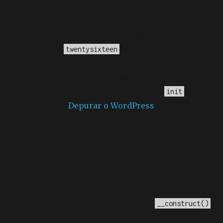
Notice
: A função _load_textdomain_just_in_time foi
chamada
incorretamente
. O carregamento da tradução
para o domínio
foi ativado muito cedo.
twentysixteen
Isso geralmente é um indicador de que algum código
no plugin ou tema está sendo executado muito cedo. As
traduções devem ser carregadas na ação
ou mais
init
tarde. Leia como
Depurar o WordPress
para mais
informações. (Esta mensagem foi adicionada na versão
6.7.0.) in
/home/elyvidal/elyvidal.com.br/wp-
includes/functions.php
on line
6170
Deprecated
: O método construtor chamado para a
classe WP_Widget em Ad_Injection_Widget está
obsoleto
desde a versão 4.3.0! Em vez disso, use
. in
__construct()
/home/elyvidal/elyvidal.com.br/wp-