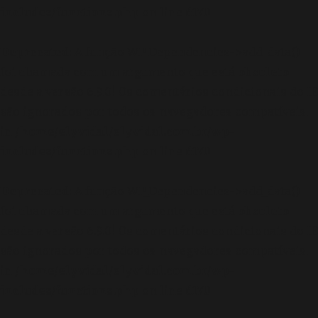
includes/functions.php
on line
6170
Deprecated
: A função WP_Dependencies->add_data()
foi chamada com um argumento que está
obsoleto
desde a versão 6.9.0! Os comentários condicionais do IE
são ignorados por todos os navegadores compatíveis.
in
/home/elyvidal/elyvidal.com.br/wp-
includes/functions.php
on line
6170
Deprecated
: A função WP_Dependencies->add_data()
foi chamada com um argumento que está
obsoleto
desde a versão 6.9.0! Os comentários condicionais do IE
são ignorados por todos os navegadores compatíveis.
in
/home/elyvidal/elyvidal.com.br/wp-
includes/functions.php
on line
6170