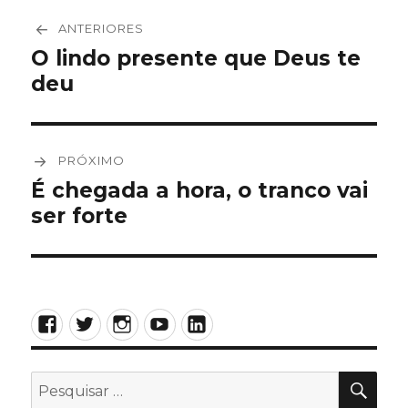
Navegação
ANTERIORES
de
O lindo presente que Deus te
Post
deu
anterior:
Post
PRÓXIMO
É chegada a hora, o tranco vai
Próximo
ser forte
post:
Facebook
Twitter
Instagram
YouTube
LinkedIn
PES
Pesquisar
por: