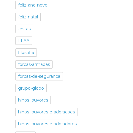
feliz-ano-novo
feliz-natal
festas
FFAA
filosofia
forcas-armadas
forcas-de-seguranca
grupo-globo
hinos-louvores
hinos-louvores-e-adoracoes
hinos-louvores-e-adoradores