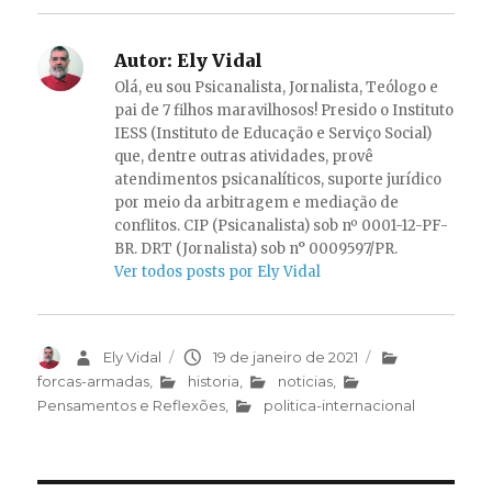
Autor:
Ely Vidal
Olá, eu sou Psicanalista, Jornalista, Teólogo e
pai de 7 filhos maravilhosos! Presido o Instituto
IESS (Instituto de Educação e Serviço Social)
que, dentre outras atividades, provê
atendimentos psicanalíticos, suporte jurídico
por meio da arbitragem e mediação de
conflitos. CIP (Psicanalista) sob nº 0001-12-PF-
BR. DRT (Jornalista) sob n° 0009597/PR.
Ver todos posts por Ely Vidal
Autor
Ely Vidal
Publicado
19 de janeiro de 2021
Categorias
em
forcas-armadas
,
historia
,
noticias
,
Pensamentos e Reflexões
,
politica-internacional