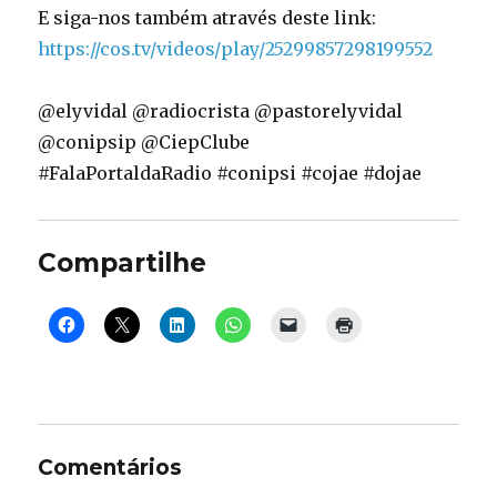
E siga-nos também através deste link:
https://cos.tv/videos/play/25299857298199552
@elyvidal @radiocrista @pastorelyvidal
@conipsip @CiepClube
#FalaPortaldaRadio #conipsi #cojae #dojae
Compartilhe
Comentários