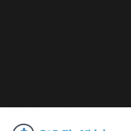
Deprecated
: A função WP_Dependencies->add_data()
foi chamada com um argumento que está
obsoleto
desde a versão 6.9.0! Os comentários condicionais do IE
são ignorados por todos os navegadores compatíveis.
in
/home/elyvidal/elyvidal.com.br/wp-
includes/functions.php
on line
6170
Deprecated
: A função WP_Dependencies->add_data()
foi chamada com um argumento que está
obsoleto
desde a versão 6.9.0! Os comentários condicionais do IE
são ignorados por todos os navegadores compatíveis.
in
/home/elyvidal/elyvidal.com.br/wp-
includes/functions.php
on line
6170