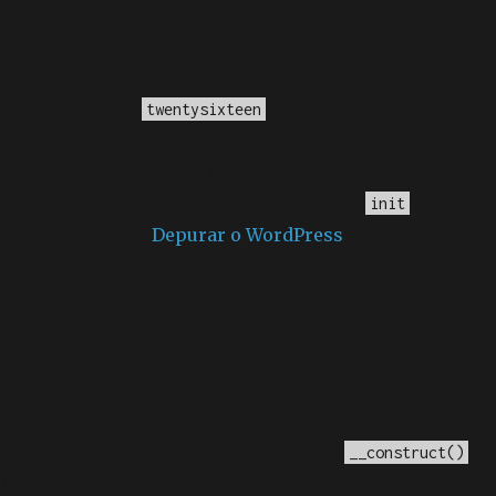
Notice
: A função _load_textdomain_just_in_time foi
chamada
incorretamente
. O carregamento da tradução
para o domínio
foi ativado muito cedo.
twentysixteen
Isso geralmente é um indicador de que algum código
no plugin ou tema está sendo executado muito cedo. As
traduções devem ser carregadas na ação
ou mais
init
tarde. Leia como
Depurar o WordPress
para mais
informações. (Esta mensagem foi adicionada na versão
6.7.0.) in
/home/elyvidal/elyvidal.com.br/wp-
includes/functions.php
on line
6170
Deprecated
: O método construtor chamado para a
classe WP_Widget em Ad_Injection_Widget está
obsoleto
desde a versão 4.3.0! Em vez disso, use
. in
__construct()
/home/elyvidal/elyvidal.com.br/wp-