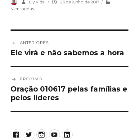
Autor
Ely Vidal
Publicado
26 de junho de 2017
Categorias
em
Mensagens
Navegação
ANTERIORES
de
Ele virá e não sabemos a hora
Post
anterior:
Post
PRÓXIMO
Oração 010617 pelas famílias e
Próximo
pelos líderes
post:
Facebook
Twitter
Instagram
YouTube
LinkedIn