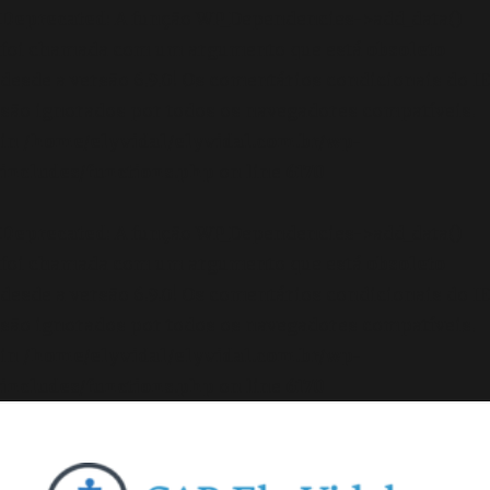
Deprecated
: A função WP_Dependencies->add_data()
foi chamada com um argumento que está
obsoleto
desde a versão 6.9.0! Os comentários condicionais do IE
são ignorados por todos os navegadores compatíveis.
in
/home/elyvidal/elyvidal.com.br/wp-
includes/functions.php
on line
6170
Deprecated
: A função WP_Dependencies->add_data()
foi chamada com um argumento que está
obsoleto
desde a versão 6.9.0! Os comentários condicionais do IE
são ignorados por todos os navegadores compatíveis.
in
/home/elyvidal/elyvidal.com.br/wp-
includes/functions.php
on line
6170