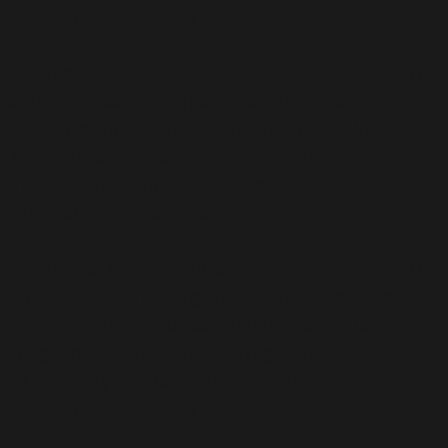
includes/functions.php
on line
6170
Deprecated
: A função WP_Dependencies->add_data()
foi chamada com um argumento que está
obsoleto
desde a versão 6.9.0! Os comentários condicionais do IE
são ignorados por todos os navegadores compatíveis.
in
/home/elyvidal/elyvidal.com.br/wp-
includes/functions.php
on line
6170
Deprecated
: A função WP_Dependencies->add_data()
foi chamada com um argumento que está
obsoleto
desde a versão 6.9.0! Os comentários condicionais do IE
são ignorados por todos os navegadores compatíveis.
in
/home/elyvidal/elyvidal.com.br/wp-
includes/functions.php
on line
6170