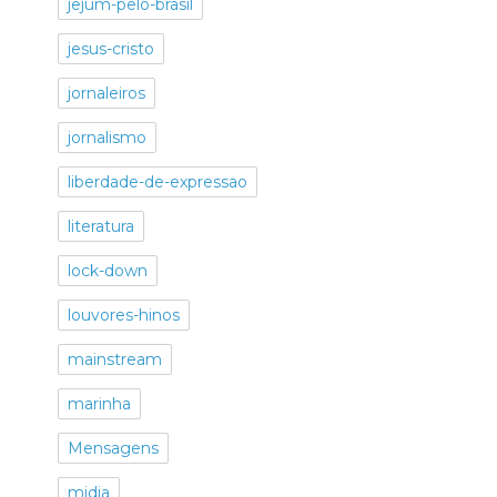
jejum-pelo-brasil
jesus-cristo
jornaleiros
jornalismo
liberdade-de-expressao
literatura
lock-down
louvores-hinos
mainstream
marinha
Mensagens
midia