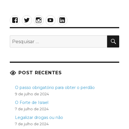
Facebook
Twitter
Instagram
YouTube
LinkedIn
PES
Pesquisar
por:
POST RECENTES
O passo obrigatório para obter o perdão
9 de julho de 2024
O Forte de Israel
7 de julho de 2024
Legalizar drogas ou não
7 de julho de 2024