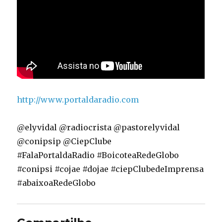
http://www.portaldaradio.com
@elyvidal @radiocrista @pastorelyvidal
@conipsip @CiepClube
#FalaPortaldaRadio #BoicoteaRedeGlobo
#conipsi #cojae #dojae #ciepClubedeImprensa
#abaixoaRedeGlobo