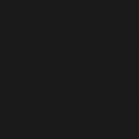
includes/functions.php
on line
6170
Deprecated
: A função WP_Dependencies->add_data()
foi chamada com um argumento que está
obsoleto
desde a versão 6.9.0! Os comentários condicionais do IE
são ignorados por todos os navegadores compatíveis.
in
/home/elyvidal/elyvidal.com.br/wp-
includes/functions.php
on line
6170
Deprecated
: A função WP_Dependencies->add_data()
foi chamada com um argumento que está
obsoleto
desde a versão 6.9.0! Os comentários condicionais do IE
são ignorados por todos os navegadores compatíveis.
in
/home/elyvidal/elyvidal.com.br/wp-
includes/functions.php
on line
6170