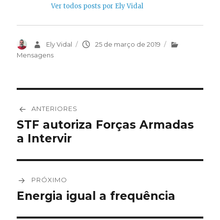
Ver todos posts por Ely Vidal
Autor
Ely Vidal
Publicado
25 de março de 2019
Categorias
em
Mensagens
Navegação
ANTERIORES
de
STF autoriza Forças Armadas
Post
a Intervir
anterior:
Post
PRÓXIMO
Energia igual a frequência
Próximo
post: