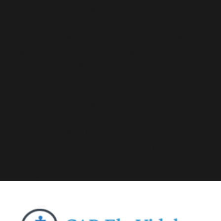
Deprecated
: A função WP_Dependencies->add_data()
foi chamada com um argumento que está
obsoleto
desde a versão 6.9.0! Os comentários condicionais do IE
são ignorados por todos os navegadores compatíveis.
in
/home/elyvidal/elyvidal.com.br/wp-
includes/functions.php
on line
6170
Deprecated
: A função WP_Dependencies->add_data()
foi chamada com um argumento que está
obsoleto
desde a versão 6.9.0! Os comentários condicionais do IE
são ignorados por todos os navegadores compatíveis.
in
/home/elyvidal/elyvidal.com.br/wp-
includes/functions.php
on line
6170