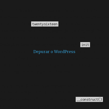
Notice
: A função _load_textdomain_just_in_time foi
chamada
incorretamente
. O carregamento da tradução
para o domínio
foi ativado muito cedo.
twentysixteen
Isso geralmente é um indicador de que algum código
no plugin ou tema está sendo executado muito cedo. As
traduções devem ser carregadas na ação
ou mais
init
tarde. Leia como
Depurar o WordPress
para mais
informações. (Esta mensagem foi adicionada na versão
6.7.0.) in
/home/elyvidal/elyvidal.com.br/wp-
includes/functions.php
on line
6170
Deprecated
: O método construtor chamado para a
classe WP_Widget em Ad_Injection_Widget está
obsoleto
desde a versão 4.3.0! Em vez disso, use
. in
__construct()
/home/elyvidal/elyvidal.com.br/wp-