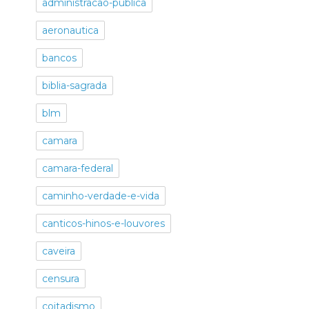
administracao-publica
aeronautica
bancos
biblia-sagrada
blm
camara
camara-federal
caminho-verdade-e-vida
canticos-hinos-e-louvores
caveira
censura
coitadismo