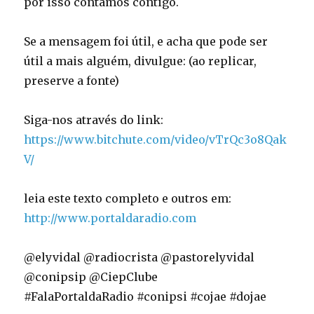
por isso contamos contigo.
Se a mensagem foi útil, e acha que pode ser
útil a mais alguém, divulgue: (ao replicar,
preserve a fonte)
Siga-nos através do link:
https://www.bitchute.com/video/vTrQc3o8Qak
V/
leia este texto completo e outros em:
http://www.portaldaradio.com
@elyvidal @radiocrista @pastorelyvidal
@conipsip @CiepClube
#FalaPortaldaRadio #conipsi #cojae #dojae