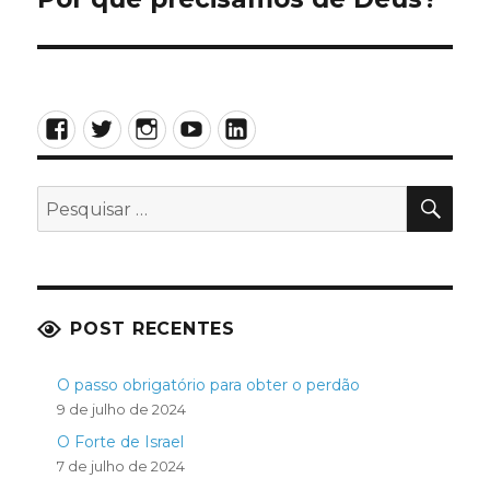
post:
Facebook
Twitter
Instagram
YouTube
LinkedIn
PES
Pesquisar
por:
POST RECENTES
O passo obrigatório para obter o perdão
9 de julho de 2024
O Forte de Israel
7 de julho de 2024