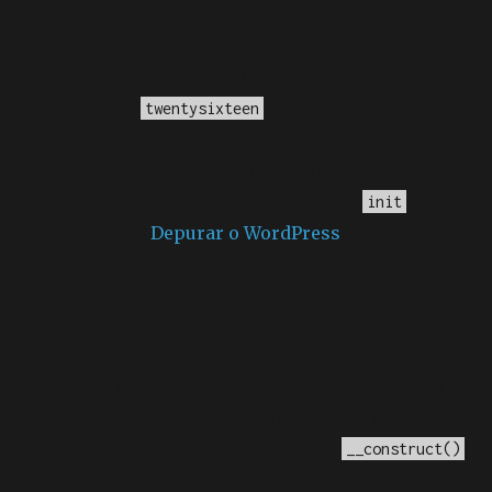
Notice
: A função _load_textdomain_just_in_time foi
chamada
incorretamente
. O carregamento da tradução
para o domínio
foi ativado muito cedo.
twentysixteen
Isso geralmente é um indicador de que algum código
no plugin ou tema está sendo executado muito cedo. As
traduções devem ser carregadas na ação
ou mais
init
tarde. Leia como
Depurar o WordPress
para mais
informações. (Esta mensagem foi adicionada na versão
6.7.0.) in
/home/elyvidal/elyvidal.com.br/wp-
includes/functions.php
on line
6170
Deprecated
: O método construtor chamado para a
classe WP_Widget em Ad_Injection_Widget está
obsoleto
desde a versão 4.3.0! Em vez disso, use
. in
__construct()
/home/elyvidal/elyvidal.com.br/wp-