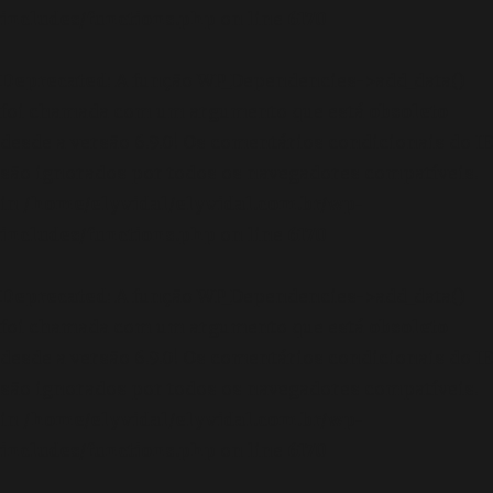
includes/functions.php
on line
6170
Deprecated
: A função WP_Dependencies->add_data()
foi chamada com um argumento que está
obsoleto
desde a versão 6.9.0! Os comentários condicionais do IE
são ignorados por todos os navegadores compatíveis.
in
/home/elyvidal/elyvidal.com.br/wp-
includes/functions.php
on line
6170
Deprecated
: A função WP_Dependencies->add_data()
foi chamada com um argumento que está
obsoleto
desde a versão 6.9.0! Os comentários condicionais do IE
são ignorados por todos os navegadores compatíveis.
in
/home/elyvidal/elyvidal.com.br/wp-
includes/functions.php
on line
6170