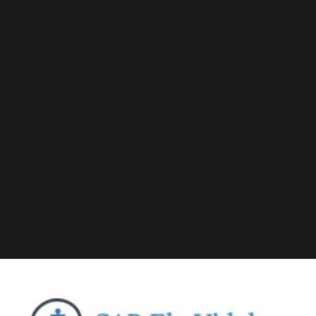
Deprecated
: A função WP_Dependencies->add_data()
foi chamada com um argumento que está
obsoleto
desde a versão 6.9.0! Os comentários condicionais do IE
são ignorados por todos os navegadores compatíveis.
in
/home/elyvidal/elyvidal.com.br/wp-
includes/functions.php
on line
6170
Deprecated
: A função WP_Dependencies->add_data()
foi chamada com um argumento que está
obsoleto
desde a versão 6.9.0! Os comentários condicionais do IE
são ignorados por todos os navegadores compatíveis.
in
/home/elyvidal/elyvidal.com.br/wp-
includes/functions.php
on line
6170