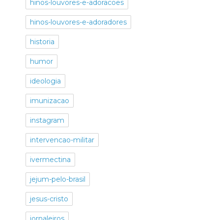
hinos-louvores-e-adoracoes
hinos-louvores-e-adoradores
historia
humor
ideologia
imunizacao
instagram
intervencao-militar
ivermectina
jejum-pelo-brasil
jesus-cristo
jornaleiros