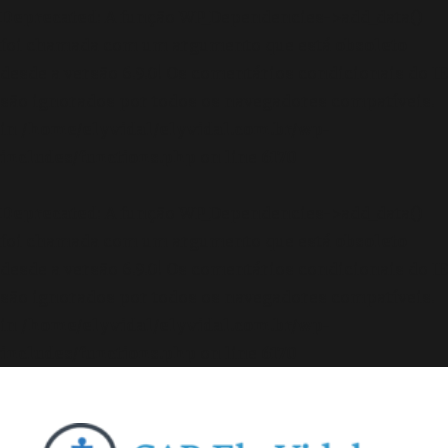
Deprecated
: A função WP_Dependencies->add_data()
foi chamada com um argumento que está
obsoleto
desde a versão 6.9.0! Os comentários condicionais do IE
são ignorados por todos os navegadores compatíveis.
in
/home/elyvidal/elyvidal.com.br/wp-
includes/functions.php
on line
6170
Deprecated
: A função WP_Dependencies->add_data()
foi chamada com um argumento que está
obsoleto
desde a versão 6.9.0! Os comentários condicionais do IE
são ignorados por todos os navegadores compatíveis.
in
/home/elyvidal/elyvidal.com.br/wp-
includes/functions.php
on line
6170