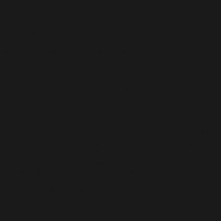
includes/functions.php
on line
6170
Deprecated
: A função WP_Dependencies->add_data()
foi chamada com um argumento que está
obsoleto
desde a versão 6.9.0! Os comentários condicionais do IE
são ignorados por todos os navegadores compatíveis.
in
/home/elyvidal/elyvidal.com.br/wp-
includes/functions.php
on line
6170
Deprecated
: A função WP_Dependencies->add_data()
foi chamada com um argumento que está
obsoleto
desde a versão 6.9.0! Os comentários condicionais do IE
são ignorados por todos os navegadores compatíveis.
in
/home/elyvidal/elyvidal.com.br/wp-
includes/functions.php
on line
6170