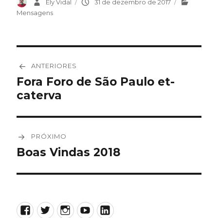
Autor
Ely Vidal
Publicado
31 de dezembro de 2017
Categorias
em
Mensagens
Navegação
ANTERIORES
de
Fora Foro de São Paulo et-
Post
caterva
anterior:
Post
PRÓXIMO
Boas Vindas 2018
Próximo
post:
Facebook
Twitter
Instagram
YouTube
LinkedIn