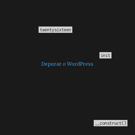
Notice
: A função _load_textdomain_just_in_time foi
chamada
incorretamente
. O carregamento da tradução
para o domínio
foi ativado muito cedo.
twentysixteen
Isso geralmente é um indicador de que algum código
no plugin ou tema está sendo executado muito cedo. As
traduções devem ser carregadas na ação
ou mais
init
tarde. Leia como
Depurar o WordPress
para mais
informações. (Esta mensagem foi adicionada na versão
6.7.0.) in
/home/elyvidal/elyvidal.com.br/wp-
includes/functions.php
on line
6170
Deprecated
: O método construtor chamado para a
classe WP_Widget em Ad_Injection_Widget está
obsoleto
desde a versão 4.3.0! Em vez disso, use
. in
__construct()
/home/elyvidal/elyvidal.com.br/wp-