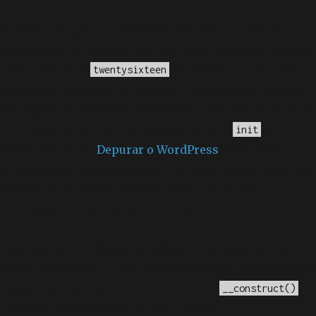
Notice
: A função _load_textdomain_just_in_time foi
chamada
incorretamente
. O carregamento da tradução
para o domínio
foi ativado muito cedo.
twentysixteen
Isso geralmente é um indicador de que algum código
no plugin ou tema está sendo executado muito cedo. As
traduções devem ser carregadas na ação
ou mais
init
tarde. Leia como
Depurar o WordPress
para mais
informações. (Esta mensagem foi adicionada na versão
6.7.0.) in
/home/elyvidal/elyvidal.com.br/wp-
includes/functions.php
on line
6170
Deprecated
: O método construtor chamado para a
classe WP_Widget em Ad_Injection_Widget está
obsoleto
desde a versão 4.3.0! Em vez disso, use
. in
__construct()
/home/elyvidal/elyvidal.com.br/wp-