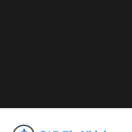
Deprecated
: A função WP_Dependencies->add_data()
foi chamada com um argumento que está
obsoleto
desde a versão 6.9.0! Os comentários condicionais do IE
são ignorados por todos os navegadores compatíveis.
in
/home/elyvidal/elyvidal.com.br/wp-
includes/functions.php
on line
6170
Deprecated
: A função WP_Dependencies->add_data()
foi chamada com um argumento que está
obsoleto
desde a versão 6.9.0! Os comentários condicionais do IE
são ignorados por todos os navegadores compatíveis.
in
/home/elyvidal/elyvidal.com.br/wp-
includes/functions.php
on line
6170