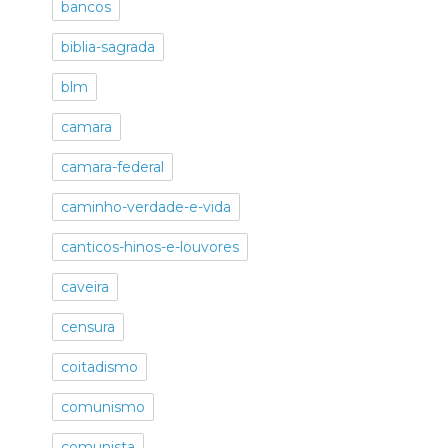
bancos
biblia-sagrada
blm
camara
camara-federal
caminho-verdade-e-vida
canticos-hinos-e-louvores
caveira
censura
coitadismo
comunismo
comunista