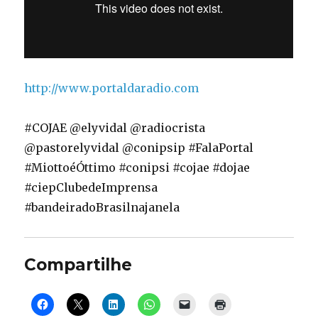
http://www.portaldaradio.com
#COJAE @elyvidal @radiocrista
@pastorelyvidal @conipsip #FalaPortal
#MiottoéÓttimo #conipsi #cojae #dojae
#ciepClubedeImprensa
#bandeiradoBrasilnajanela
Compartilhe