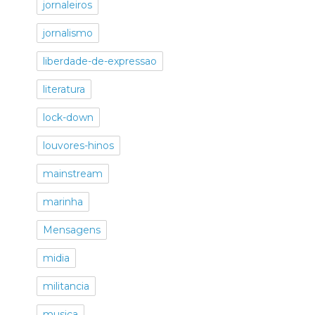
jornaleiros
jornalismo
liberdade-de-expressao
literatura
lock-down
louvores-hinos
mainstream
marinha
Mensagens
midia
militancia
musica