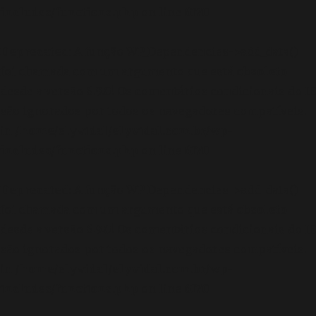
includes/functions.php
on line
6170
Deprecated
: A função WP_Dependencies->add_data()
foi chamada com um argumento que está
obsoleto
desde a versão 6.9.0! Os comentários condicionais do IE
são ignorados por todos os navegadores compatíveis.
in
/home/elyvidal/elyvidal.com.br/wp-
includes/functions.php
on line
6170
Deprecated
: A função WP_Dependencies->add_data()
foi chamada com um argumento que está
obsoleto
desde a versão 6.9.0! Os comentários condicionais do IE
são ignorados por todos os navegadores compatíveis.
in
/home/elyvidal/elyvidal.com.br/wp-
includes/functions.php
on line
6170