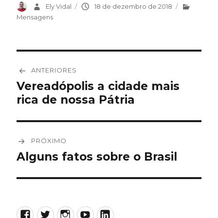
Autor
Ely Vidal
Publicado
18 de dezembro de 2018
Categorias
em
Mensagens
Navegação
ANTERIORES
de
Vereadópolis a cidade mais
Post
rica de nossa Pátria
anterior:
Post
PRÓXIMO
Alguns fatos sobre o Brasil
Próximo
post:
Facebook
Twitter
Instagram
YouTube
LinkedIn