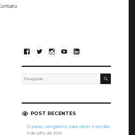
Contato
Facebook
Twitter
Instagram
YouTube
LinkedIn
PESQUISA
Pesquisar
por:
POST RECENTES
O passo obrigatório para obter o perdão
9 de julho de 2024