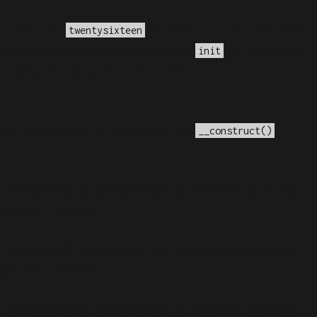
a o domínio
foi ativado muito cedo. Isso
twentysixteen
ções devem ser carregadas na ação
ou mais tarde.
init
me/elyvidal/elyvidal.com.br/wp-
e a versão 4.3.0! Em vez disso, use
. in
__construct()
 versão 6.9.0! Os comentários condicionais do IE são
.php
on line
6170
 versão 6.9.0! Os comentários condicionais do IE são
.php
on line
6170
 versão 6.9.0! Os comentários condicionais do IE são