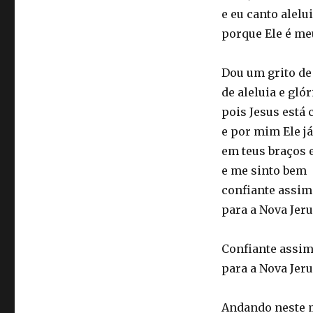
e eu canto alelu
porque Ele é me
Dou um grito de 
de aleluia e gló
pois Jesus está
e por mim Ele j
em teus braços 
e me sinto bem
confiante assim
para a Nova Jer
Confiante assim
para a Nova Jer
Andando neste 