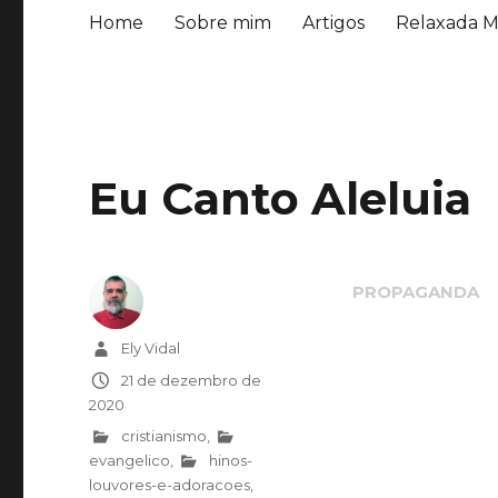
Home
Sobre mim
Artigos
Relaxada M
Eu Canto Aleluia
Autor
Ely Vidal
Publicado
21 de dezembro de
em
2020
Categorias
cristianismo
,
evangelico
,
hinos-
louvores-e-adoracoes
,