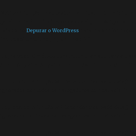
Notice
: A função _load_textdomain_just_in_time foi ch
geralmente é um indicador de que algum código no plu
Leia como
Depurar o WordPress
para mais informações.
includes/functions.php
on line
6170
Deprecated
: O método construtor chamado para a clas
/home/elyvidal/elyvidal.com.br/wp-includes/functi
Deprecated
: A função WP_Dependencies->add_data() f
ignorados por todos os navegadores compatíveis. in
/h
Deprecated
: A função WP_Dependencies->add_data() f
ignorados por todos os navegadores compatíveis. in
/h
Deprecated
: A função WP_Dependencies->add_data() f