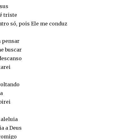
esus
 triste
tro só, pois Ele me conduz
m pensar
e buscar
descanso
arei
voltando
ia
birei
aleluia
ria a Deus
 comigo