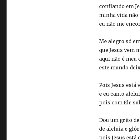
confiando em J
minha vida não é
eu não me encon
Me alegro só e
que Jesus vem m
aqui não é meu 
este mundo deix
Pois Jesus está 
e eu canto alelu
pois com Ele su
Dou um grito de 
de aleluia e gló
pois Jesus está