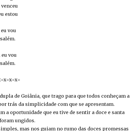
á venceu
eu estou
 eu vou
usalém.
 eu vou
usalém.
x=x=x=x=
, dupla de Goiânia, que trago para que todos conheçam a
 por trás da simplicidade com que se apresentam.
 a oportunidade que eu tive de sentir a doce e santa
foram ungidos.
 simples, mas nos guiam no rumo das doces promessas