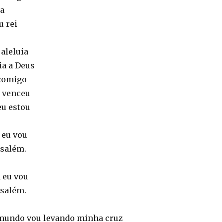
ia
u rei
aleluia
ria a Deus
 comigo
á venceu
eu estou
 eu vou
usalém.
 eu vou
usalém.
mundo vou levando minha cruz