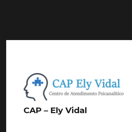
ignorados por todos os navegadores compatíveis. in
/h
Deprecated
: A função WP_Dependencies->add_data() f
ignorados por todos os navegadores compatíveis. in
/h
CAP – Ely Vidal