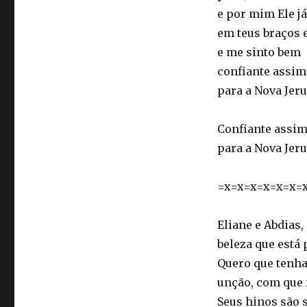
e por mim Ele j
em teus braços 
e me sinto bem
confiante assim
para a Nova Jer
Confiante assim
para a Nova Jer
=x=x=x=x=x=x=
Eliane e Abdias
beleza que está
Quero que tenham
unção, com que 
Seus hinos são