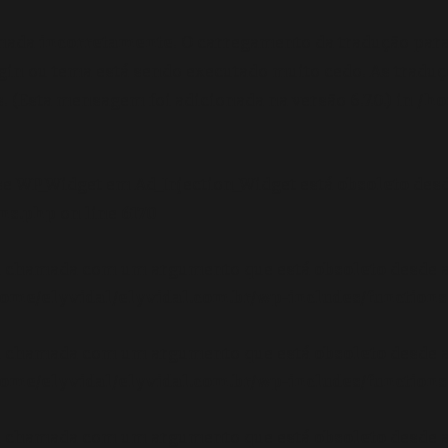
amada
incorretamente
. O carregamento da tradução par
gin ou tema está sendo executado muito cedo. As tradu
 (Esta mensagem foi adicionada na versão 6.7.0.) in
/ho
se WP_Widget em Ad_Injection_Widget está
obsoleto
desd
ons.php
on line
6170
oi chamada com um argumento que está
obsoleto
desde a
ome/elyvidal/elyvidal.com.br/wp-includes/functions
oi chamada com um argumento que está
obsoleto
desde a
ome/elyvidal/elyvidal.com.br/wp-includes/functions
oi chamada com um argumento que está
obsoleto
desde a