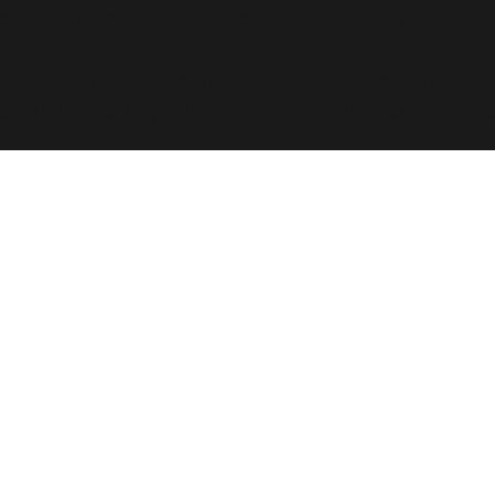
ome/elyvidal/elyvidal.com.br/wp-includes/functions
oi chamada com um argumento que está
obsoleto
desde a
ome/elyvidal/elyvidal.com.br/wp-includes/functions