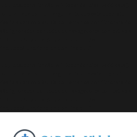
Deprecated
: A função WP_Dependencies->add_data()
foi chamada com um argumento que está
obsoleto
desde a versão 6.9.0! Os comentários condicionais do IE
são ignorados por todos os navegadores compatíveis.
in
/home/elyvidal/elyvidal.com.br/wp-
includes/functions.php
on line
6170
Deprecated
: A função WP_Dependencies->add_data()
foi chamada com um argumento que está
obsoleto
desde a versão 6.9.0! Os comentários condicionais do IE
são ignorados por todos os navegadores compatíveis.
in
/home/elyvidal/elyvidal.com.br/wp-
includes/functions.php
on line
6170