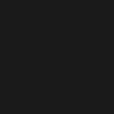
includes/functions.php
on line
6170
Deprecated
: A função WP_Dependencies->add_data()
foi chamada com um argumento que está
obsoleto
desde a versão 6.9.0! Os comentários condicionais do IE
são ignorados por todos os navegadores compatíveis.
in
/home/elyvidal/elyvidal.com.br/wp-
includes/functions.php
on line
6170
Deprecated
: A função WP_Dependencies->add_data()
foi chamada com um argumento que está
obsoleto
desde a versão 6.9.0! Os comentários condicionais do IE
são ignorados por todos os navegadores compatíveis.
in
/home/elyvidal/elyvidal.com.br/wp-
includes/functions.php
on line
6170