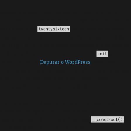
Notice
: A função _load_textdomain_just_in_time foi
chamada
incorretamente
. O carregamento da tradução
para o domínio
foi ativado muito cedo.
twentysixteen
Isso geralmente é um indicador de que algum código
no plugin ou tema está sendo executado muito cedo. As
traduções devem ser carregadas na ação
ou mais
init
tarde. Leia como
Depurar o WordPress
para mais
informações. (Esta mensagem foi adicionada na versão
6.7.0.) in
/home/elyvidal/elyvidal.com.br/wp-
includes/functions.php
on line
6170
Deprecated
: O método construtor chamado para a
classe WP_Widget em Ad_Injection_Widget está
obsoleto
desde a versão 4.3.0! Em vez disso, use
. in
__construct()
/home/elyvidal/elyvidal.com.br/wp-