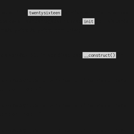
a o domínio
foi ativado muito cedo. Isso
twentysixteen
ções devem ser carregadas na ação
ou mais tarde.
init
me/elyvidal/elyvidal.com.br/wp-
e a versão 4.3.0! Em vez disso, use
. in
__construct()
 versão 6.9.0! Os comentários condicionais do IE são
.php
on line
6170
 versão 6.9.0! Os comentários condicionais do IE são
.php
on line
6170
 versão 6.9.0! Os comentários condicionais do IE são