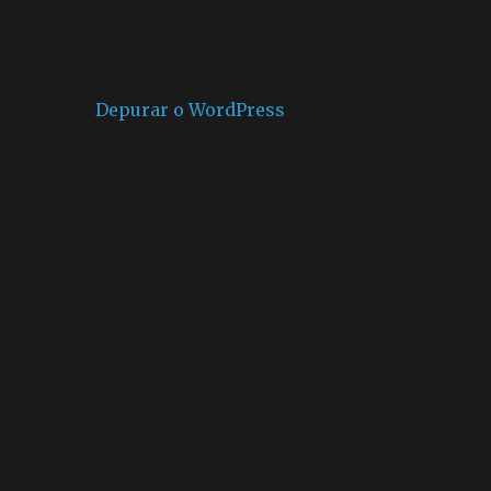
Notice
: A função _load_textdomain_just_in_time foi ch
geralmente é um indicador de que algum código no plu
Leia como
Depurar o WordPress
para mais informações.
includes/functions.php
on line
6170
Deprecated
: O método construtor chamado para a clas
/home/elyvidal/elyvidal.com.br/wp-includes/functi
Deprecated
: A função WP_Dependencies->add_data() f
ignorados por todos os navegadores compatíveis. in
/h
Deprecated
: A função WP_Dependencies->add_data() f
ignorados por todos os navegadores compatíveis. in
/h
Deprecated
: A função WP_Dependencies->add_data() f