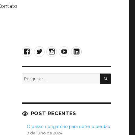
Contato
Facebook
Twitter
Instagram
YouTube
LinkedIn
PESQUISA
Pesquisar
por:
POST RECENTES
O passo obrigatório para obter o perdão
9 de julho de 2024