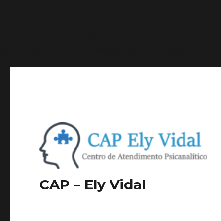
ignorados por todos os navegadores compatíveis. in
/h
Deprecated
: A função WP_Dependencies->add_data() f
ignorados por todos os navegadores compatíveis. in
/h
CAP – Ely Vidal