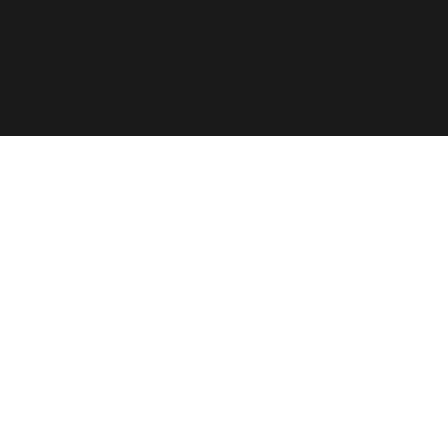
ome/elyvidal/elyvidal.com.br/wp-includes/functions
oi chamada com um argumento que está
obsoleto
desde a
ome/elyvidal/elyvidal.com.br/wp-includes/functions