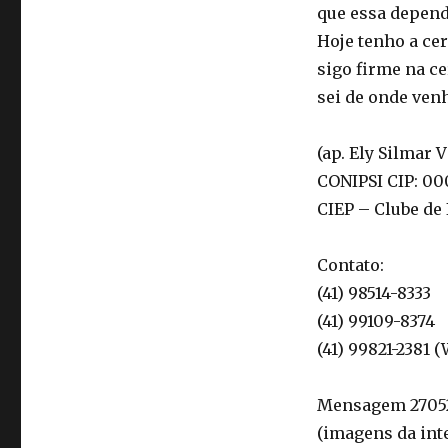
que essa depend
Hoje tenho a ce
sigo firme na c
sei de onde ven
(ap. Ely Silmar 
CONIPSI CIP: 00
CIEP – Clube de
Contato:
(41) 98514-8333
(41) 99109-8374
(41) 99821-2381 
Mensagem 270520
(imagens da int