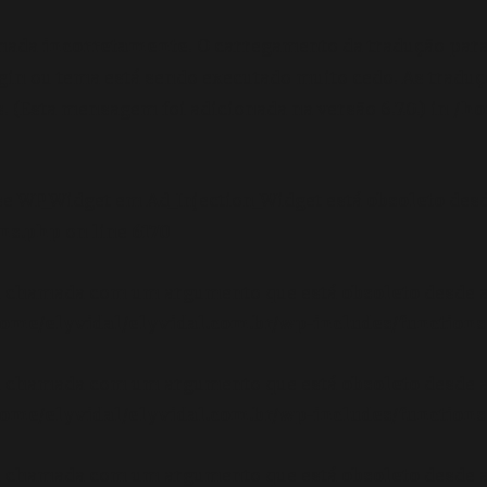
amada
incorretamente
. O carregamento da tradução par
gin ou tema está sendo executado muito cedo. As tradu
 (Esta mensagem foi adicionada na versão 6.7.0.) in
/ho
se WP_Widget em Ad_Injection_Widget está
obsoleto
desd
ons.php
on line
6170
oi chamada com um argumento que está
obsoleto
desde a
ome/elyvidal/elyvidal.com.br/wp-includes/functions
oi chamada com um argumento que está
obsoleto
desde a
ome/elyvidal/elyvidal.com.br/wp-includes/functions
oi chamada com um argumento que está
obsoleto
desde a