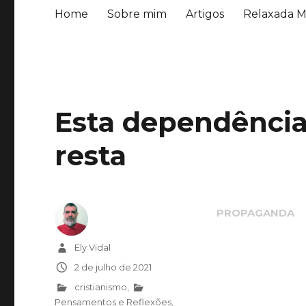
Home
Sobre mim
Artigos
Relaxada M
Esta dependência
resta
Autor
Ely Vidal
Publicado
2 de julho de 2021
em
Categorias
cristianismo
,
Pensamentos e Reflexões
,